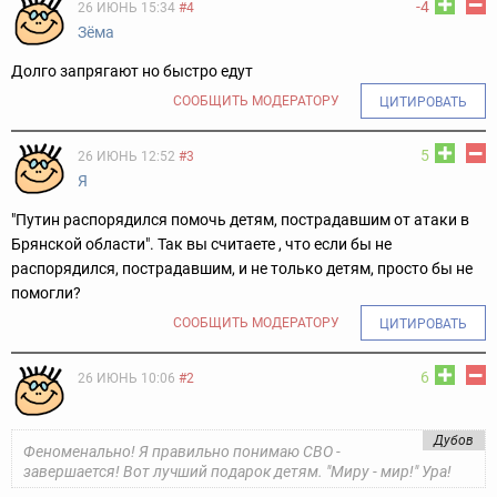
-4
26 ИЮНЬ 15:34
#4
Зёма
Долго запрягают но быстро едут
СООБЩИТЬ МОДЕРАТОРУ
ЦИТИРОВАТЬ
5
26 ИЮНЬ 12:52
#3
Я
"Путин распорядился помочь детям, пострадавшим от атаки в
Брянской области". Так вы считаете , что если бы не
распорядился, пострадавшим, и не только детям, просто бы не
помогли?
СООБЩИТЬ МОДЕРАТОРУ
ЦИТИРОВАТЬ
6
26 ИЮНЬ 10:06
#2
Дубов
Феноменально! Я правильно понимаю СВО -
завершается! Вот лучший подарок детям. "Миру - мир!" Ура!