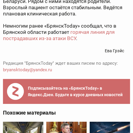
Беларуси. Рядом с ними находятся родители.
Взрослый пациент остаётся стабильным. Ведётся
плановая клиническая работа.
Немногим ранее «БрянскToday» сообщал, что в
Брянской области работает
горячая линия для
пострадавших из-за атаки ВСУ
.
Ева Грэйс
Редакция "БрянскToday" ждет ваших писем по адресу:
bryansktoday@yandex.ru
Подписывайтесь на «БрянскToday» в
Яндекс.Дзен. Будьте в курсе дневных новостей
Похожие материалы