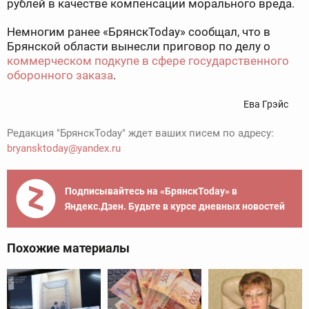
рублей в качестве компенсации морального вреда.
Немногим ранее «БрянскToday» сообщал, что в
Брянской области вынесли приговор по делу о
коммерческом подкупе в сфере государственного
оборонного заказа
.
Ева Грэйс
Редакция "БрянскToday" ждет ваших писем по адресу:
bryansktoday@yandex.ru
Подписывайтесь на «БрянскToday» в
Яндекс.Дзен. Будьте в курсе дневных новостей
Похожие материалы