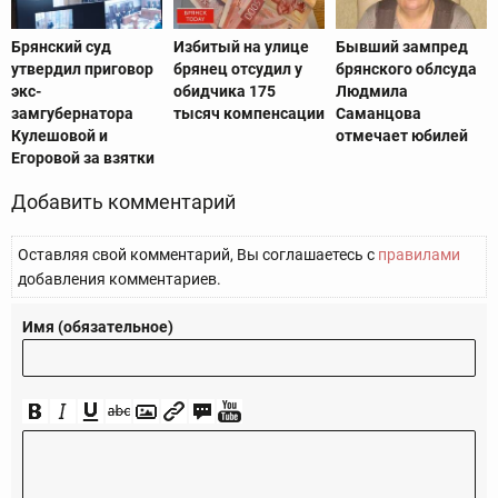
Брянский суд
Избитый на улице
Бывший зампред
утвердил приговор
брянец отсудил у
брянского облсуда
экс-
обидчика 175
Людмила
замгубернатора
тысяч компенсации
Саманцова
Кулешовой и
отмечает юбилей
Егоровой за взятки
Добавить комментарий
Оставляя свой комментарий, Вы соглашаетесь с
правилами
добавления комментариев.
Имя (обязательное)