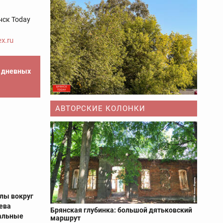
нск Today
x.ru
е дневных
АВТОРСКИЕ КОЛОНКИ
лы вокруг
ева
Брянская глубинка: большой дятьковский
альные
маршрут