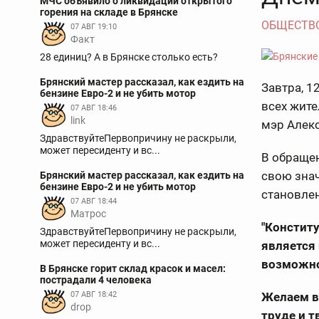
МЧС объявило о ликвидации открытого
горения на складе в Брянске
ОБЩЕСТВ
07 АВГ 19:10
Факт
28 единиц? А в Брянске столько есть?
Брянский мастер рассказал, как ездить на
Завтра, 1
бензине Евро-2 и не убить мотор
всех жите
07 АВГ 18:46
link
мэр Алек
ЗдравствуйтеПервопричину не раскрыли,
может пересиденту и вс...
В обращен
свою зна
Брянский мастер рассказал, как ездить на
бензине Евро-2 и не убить мотор
становлен
07 АВГ 18:44
Матрос
"Конститу
ЗдравствуйтеПервопричину не раскрыли,
может пересиденту и вс...
является 
возможно
В Брянске горит склад красок и масел:
пострадали 4 человека
07 АВГ 18:42
Желаем в
drop
труде и т