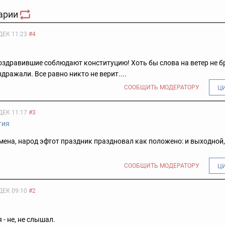
арии
ДЕК 11:23
#4
оздравившие соблюдают конституцию! Хоть бы слова на ветер не б
здражали. Все равно никто не верит....
СООБЩИТЬ МОДЕРАТОРУ
Ц
ДЕК 11:17
#3
тия
мена, народ эфтот праздник праздновал как положено: и выходной, 
СООБЩИТЬ МОДЕРАТОРУ
Ц
ДЕК 09:10
#2
1
 - не, не слышал.