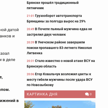
Брянске прошёл традиционный
пятничник
Грузооборот автотранспорта
21:01
Брянщины за полгода вырос на 29%
В Почепе пьяный мужчина едва не
тной датой
20:49
застрелил двух человек
анков и
В Унечском районе завершили
20:39
поиски пропавшего 83-летнего Николая
казал
Литвенка
 в деле
Стало известно о новой атаке ВСУ на
20:31
Брянскую область
Егор Ковальчук возложил цветы к
20:06
е,
месту гибели мужчины после удара ВСУ
по Новозыбкову
елом.
КАРТИНКА ДНЯ
0
тижений в