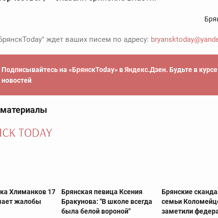
Бря
БрянскToday" ждет ваших писем по адресу:
bryansktoday@yande
Подписывайтесь на «БрянскToday» в Яндекс.Дзен. Будьте в курс
новостей
 материалы
ска Хлиманков 17
Брянская певица Ксения
Брянские сканда
шает жалобы
Бракунова: "В школе всегда
семьи Коломейц
была белой вороной"
заметили федер