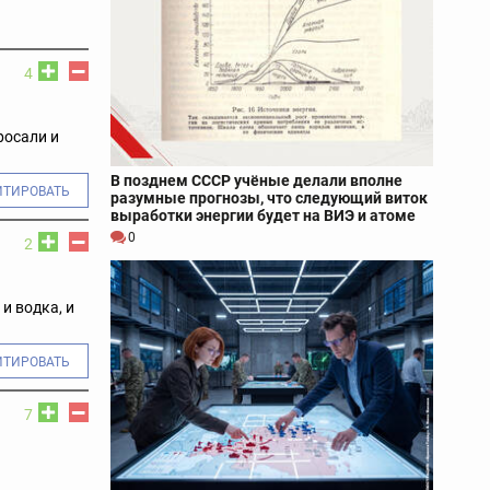
4
росали и
В позднем СССР учёные делали вполне
ИТИРОВАТЬ
разумные прогнозы, что следующий виток
выработки энергии будет на ВИЭ и атоме
0
2
и водка, и
ИТИРОВАТЬ
7