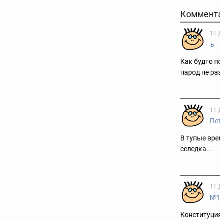
Коммент
11 
ъ
Как будто п
народ не ра
11 
Пе
В тупые вре
селедка...
11 
№
Конституция