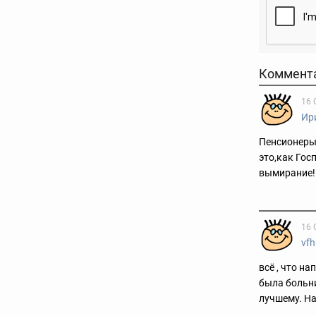
Коммент
16 
Ир
Пенсионеры-
это,как Гос
вымирание!Н
16 
vfh
всё , что н
была больни
лучшему. На