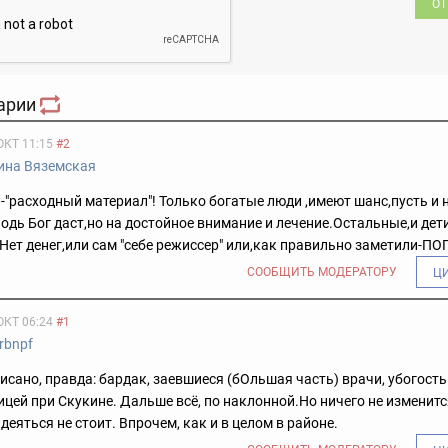
ОТ
арии
ОКТ 11:15
#2
ина Вяземская
"расходный материал"! Только богатые люди ,имеют шанс,пусть и 
подь Бог даст,но на достойное внимание и лечение.Остальные,и дет
ет денег,или сам "себе режиссер" или,как правильно заметили-ПО
СООБЩИТЬ МОДЕРАТОРУ
Ц
ОКТ 06:24
#1
rbnpf
аписано, правда: бардак, заевшиеся (бОльшая часть) врачи, убогость
цей при Скукине. Дальше всё, по наклонной.Но ничего не изменитс
деяться не стоит. Впрочем, как и в целом в районе.