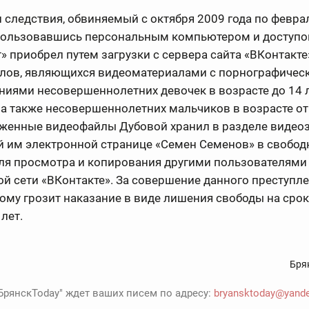
 следствия, обвиняемый с октября 2009 года по февра
спользовавшись персональным компьютером и доступо
» приобрел путем загрузки с сервера сайта «ВКонтакте
лов, являющихся видеоматериалами с порнографичес
иями несовершеннолетних девочек в возрасте до 14 ле
, а также несовершеннолетних мальчиков в возрасте от
уженные видеофайлы Дубовой хранил в разделе видео
й им электронной странице «Семен Семенов» в свобо
для просмотра и копирования другими пользователями
й сети «ВКонтакте». За совершение данного преступл
му грозит наказание в виде лишения свободы на срок 
 лет.
Бря
БрянскToday" ждет ваших писем по адресу:
bryansktoday@yande