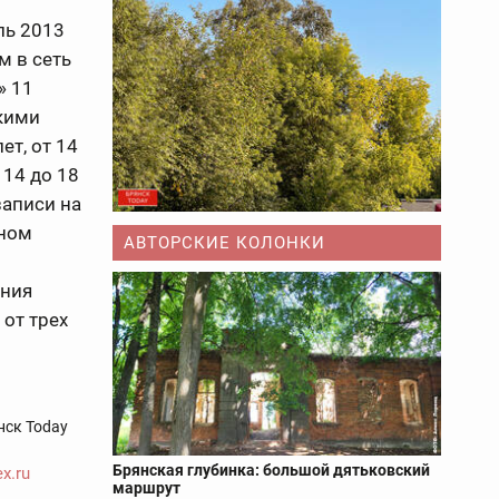
ль 2013
м в сеть
» 11
кими
т, от 14
 14 до 18
записи на
дном
АВТОРСКИЕ КОЛОНКИ
ения
от трех
нск Today
Брянская глубинка: большой дятьковский
x.ru
маршрут