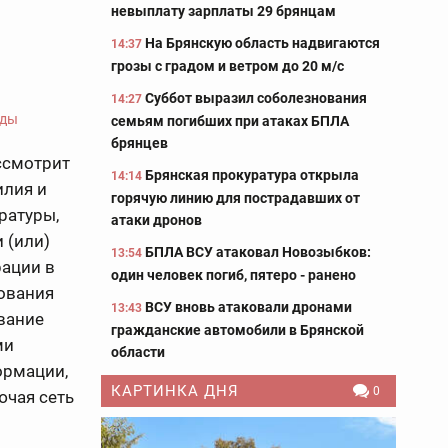
невыплату зарплаты 29 брянцам
На Брянскую область надвигаются
14:37
грозы с градом и ветром до 20 м/с
Суббот выразил соболезнования
14:27
семьям погибших при атаках БПЛА
брянцев
ссмотрит
Брянская прокуратура открыла
14:14
илия и
горячую линию для пострадавших от
ратуры,
атаки дронов
 (или)
БПЛА ВСУ атаковал Новозыбков:
13:54
рации в
один человек погиб, пятеро - ранено
ования
ВСУ вновь атаковали дронами
13:43
вание
гражданские автомобили в Брянской
ми
области
ормации,
КАРТИНКА ДНЯ
0
ючая сеть