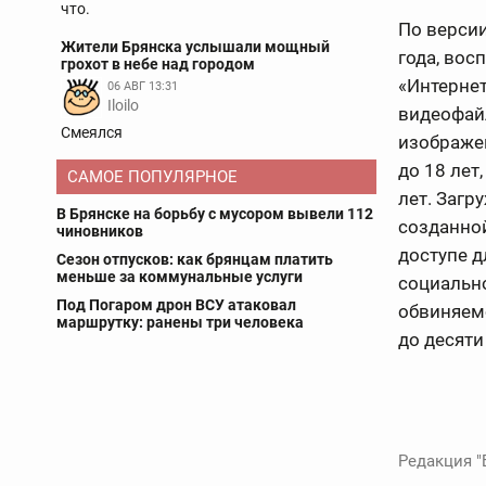
что.
По версии
Жители Брянска услышали мощный
года, во
грохот в небе над городом
«Интернет
06 АВГ 13:31
Iloilo
видеофай
Смеялся
изображен
до 18 лет
САМОЕ ПОПУЛЯРНОЕ
лет. Загр
В Брянске на борьбу с мусором вывели 112
созданно
чиновников
доступе 
Сезон отпусков: как брянцам платить
меньше за коммунальные услуги
социально
Под Погаром дрон ВСУ атаковал
обвиняемо
маршрутку: ранены три человека
до десяти
Редакция "