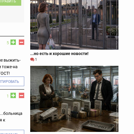
ПРАВИТЬ
5
...но есть и хорошие новости!
1
не выжить-
и тоже-на
ГОСТ!
ИТИРОВАТЬ
1
...больница
я к