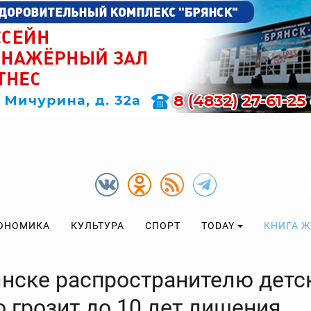
ОНОМИКА
КУЛЬТУРА
СПОРТ
TODAY
КНИГА 
янске распространителю детс
 грозит до 10 лет лишения