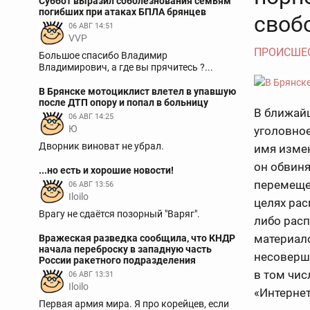
Суббот выразил соболезнования семьям
погибших при атаках БПЛА брянцев
своб
06 АВГ 14:51
VVP
ПРОИСШЕ
Большое спасибо Владимир
Владимирович, а где вы прячитесь ?...
В Брянске мотоциклист влетел в упавшую
после ДТП опору и попал в больницу
В ближай
06 АВГ 14:25
Ю
уголовное
Дворник виноват не убрал.
имя измен
он обвиня
...но есть и хорошие новости!
перемеще
06 АВГ 13:56
Iloilo
целях ра
Врагу не сдаётся позорный "Варяг".
либо рас
материал
Вражеская разведка сообщила, что КНДР
начала переброску в западную часть
несоверш
России ракетного подразделения
в том чи
06 АВГ 13:31
Iloilo
«Интернет
Первая армия мира. Я про корейцев, если