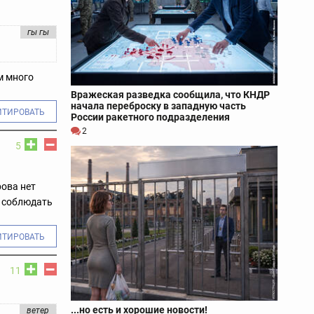
гы гы
м много
Вражеская разведка сообщила, что КНДР
начала переброску в западную часть
ИТИРОВАТЬ
России ракетного подразделения
2
5
рова нет
е соблюдать
ИТИРОВАТЬ
11
...но есть и хорошие новости!
ветер