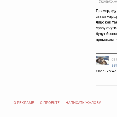
Сколько же
Пример, еду
сзади маршр
лицо как та
сразу очути
будут беспо
прямиком п
08 
ве
Сколько же 
О РЕКЛАМЕ
О ПРОЕКТЕ
НАПИСАТЬ ЖАЛОБУ