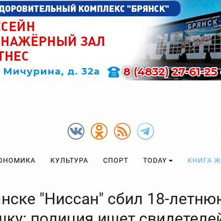
ОНОМИКА
КУЛЬТУРА
СПОРТ
TODAY
КНИГА 
янске "Ниссан" сбил 18-летню
шку: полиция ищет свидетеле