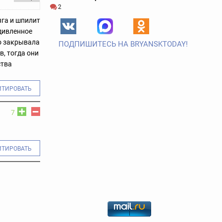
2
яга и шпилит
удивленное
го закрывала
ПОДПИШИТЕСЬ НА BRYANSKTODAY!
в, тогда они
ства
ИТИРОВАТЬ
7
ИТИРОВАТЬ