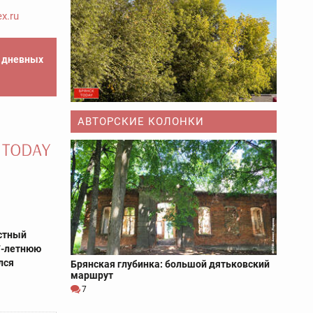
x.ru
е дневных
АВТОРСКИЕ КОЛОНКИ
стный
7-летнюю
лся
Брянская глубинка: большой дятьковский
маршрут
7