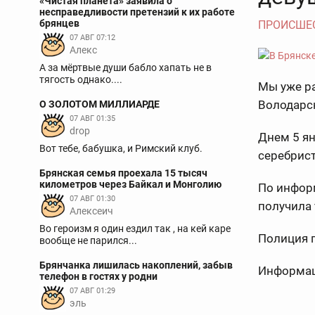
«Чистая планета» заявила о
несправедливости претензий к их работе
брянцев
ПРОИСШЕ
07 АВГ 07:12
Aлекс
А за мёртвые души бабло хапать не в
тягость однако....
Мы уже ра
Володарс
О ЗОЛОТОМ МИЛЛИАРДЕ
07 АВГ 01:35
drop
Днем 5 ян
Вот тебе, бабушка, и Римский клуб.
серебрис
Брянская семья проехала 15 тысяч
километров через Байкал и Монголию
По информ
07 АВГ 01:30
получила
Алексеич
Во героизм я один ездил так , на кей каре
Полиция п
вообще не парился...
Брянчанка лишилась накоплений, забыв
Информаци
телефон в гостях у родни
07 АВГ 01:29
эль