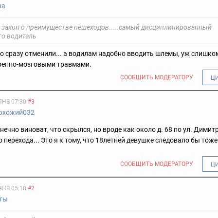
ва
 закон о преимуществе пешеходов.....самый дисциплинированный
то водитель
о сразу отменили... а водилам надобно вводить шлемы, уж слишко
ерепно-мозговыми травмами.
СООБЩИТЬ МОДЕРАТОРУ
Ц
ЯНВ 07:30
#3
охожий032
нечно виноват, что скрылся, но вроде как около д. 68 по ул. Димит
 перехода... Это я к тому, что 18летней девушке следовало бы тож
СООБЩИТЬ МОДЕРАТОРУ
Ц
ЯНВ 05:18
#2
 гы