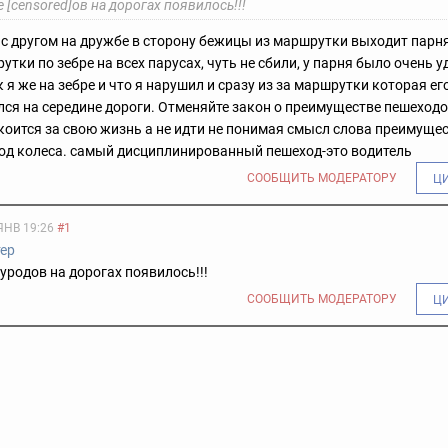
 [censored]ов на дорогах появилось!!!
 с другом на дружбе в сторону бежицы из маршрутки выходит парн
утки по зебре на всех парусах, чуть не сбили, у парня было очень 
к я же на зебре и что я нарушил и сразу из за маршрутки которая е
лся на середине дороги. Отменяйте закон о преимуществе пешеходо
коится за свою жизнь а не идти не понимая смысл слова преимуще
од колеса. самый дисциплинированный пешеход-это водитель
СООБЩИТЬ МОДЕРАТОРУ
Ц
ЯНВ 19:26
#1
тер
уродов на дорогах появилось!!!
СООБЩИТЬ МОДЕРАТОРУ
Ц