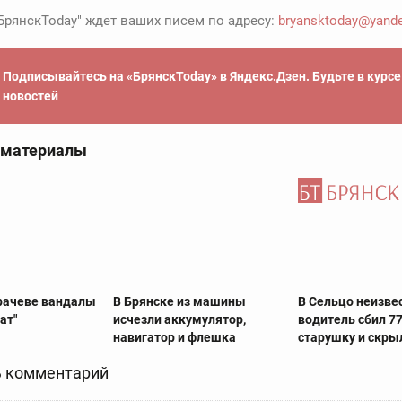
БрянскToday" ждет ваших писем по адресу:
bryansktoday@yande
Подписывайтесь на «БрянскToday» в Яндекс.Дзен. Будьте в курс
новостей
 материалы
рачеве вандалы
В Брянске из машины
В Сельцо неизве
ат"
исчезли аккумулятор,
водитель сбил 7
навигатор и флешка
старушку и скры
 комментарий