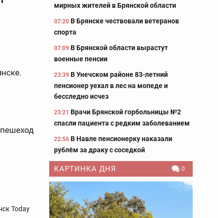
мирных жителей в Брянской области
В Брянске чествовали ветеранов
07:20
спорта
В Брянской области вырастут
07:09
военные пенсии
нске.
В Унечском районе 83-летний
23:39
пенсионер уехал в лес на мопеде и
бесследно исчез
Врачи Брянской горбольницы №2
23:21
спасли пациента с редким заболеванием
 пешеход
В Навле пенсионерку наказали
22:56
рублём за драку с соседкой
КАРТИНКА ДНЯ
0
нск Today