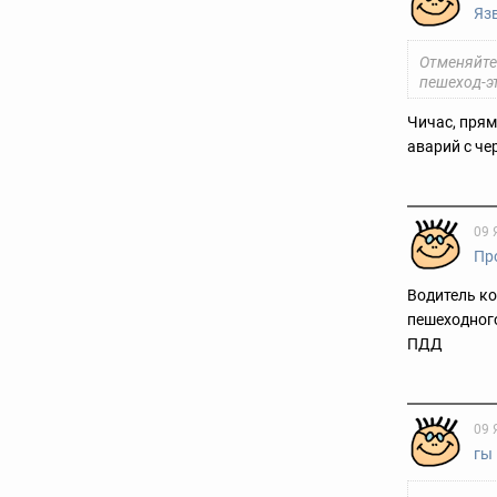
Яз
Отменяйте
пешеход-э
Чичас, прям
аварий с ч
09 
Пр
Водитель ко
пешеходного
ПДД
09 
гы