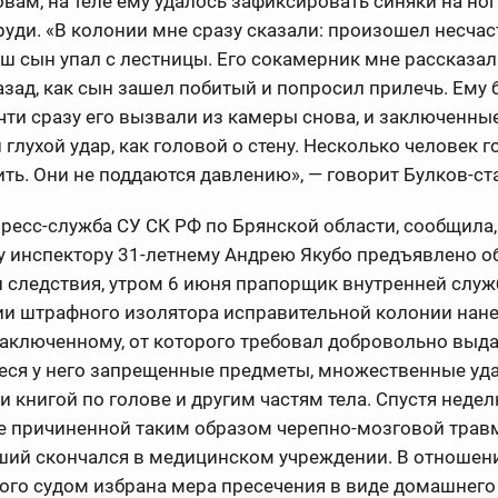
овам, на теле ему удалось зафиксировать синяки на ног
руди. «В колонии мне сразу сказали: произошел несча
аш сын упал с лестницы. Его сокамерник мне рассказа
зад, как сын зашел побитый и попросил прилечь. Ему
чти сразу его вызвали из камеры снова, и заключенны
глухой удар, как головой о стену. Несколько человек г
ть. Они не поддаются давлению», — говорит Булков-ст
пресс-служба СУ СК РФ по Брянской области, сообщила,
 инспектору 31-летнему Андрею Якубо предъявлено о
 следствия, утром 6 июня прапорщик внутренней служ
и штрафного изолятора исправительной колонии нане
аключенному, от которого требовал добровольно выд
еся у него запрещенные предметы, множественные уд
и книгой по голове и другим частям тела. Спустя недел
те причиненной таким образом черепно-мозговой тра
ший скончался в медицинском учреждении. В отношен
го судом избрана мера пресечения в виде домашнего 