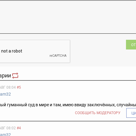
ОТ
арии
АВГ 08:04
#5
eam32
ый гуманный суд в мире и там, имею ввиду заключённых, случайны
СООБЩИТЬ МОДЕРАТОРУ
Ц
АВГ 08:02
#4
eam32