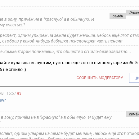
Drea
семён
я в зону, причём не в "красную" а в обычную. И
му счастье!!!
респект, одним упырем на земле будет меньше, небось ещё этот отм
, отобрав у какой-нибудь бабушки-пенсионерки часть пенсии
ие комментарии понимаешь,что общество сгнило-безвозвратно...
авайте кулагина выпустим, пусть он еще кого в пьяном угаре изобьёт
 не сгнило :)
СООБЩИТЬ МОДЕРАТОРУ
Ц
АВГ 15:57
#3
ewr
семё
 в зону, причём не в "красную" а в обычную. И будет ему
!
еспект, одним упырем на земле будет меньше, небось ещё этот отмо