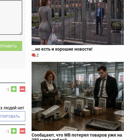
ПРАВИТЬ
...но есть и хорошие новости!
2
-1
х людей нет
ИТИРОВАТЬ
-1
Сообщают, что WB потерял товаров уже на