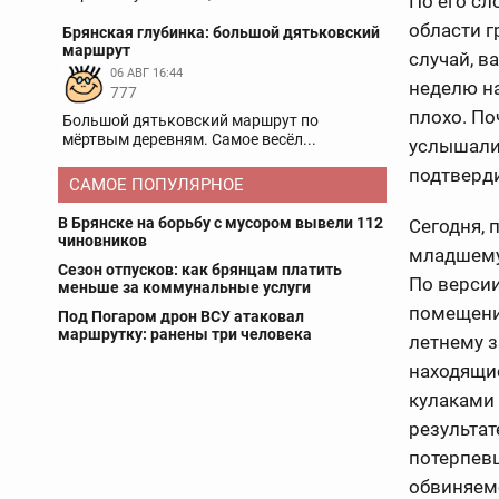
По его сл
области г
Брянская глубинка: большой дятьковский
маршрут
случай, в
06 АВГ 16:44
неделю на
777
плохо. По
Большой дятьковский маршрут по
мёртвым деревням. Самое весёл...
услышали 
подтверди
САМОЕ ПОПУЛЯРНОЕ
В Брянске на борьбу с мусором вывели 112
Сегодня, 
чиновников
младшему
Сезон отпусков: как брянцам платить
По версии
меньше за коммунальные услуги
помещени
Под Погаром дрон ВСУ атаковал
маршрутку: ранены три человека
летнему з
находящи
кулаками 
результа
потерпев
обвиняемо