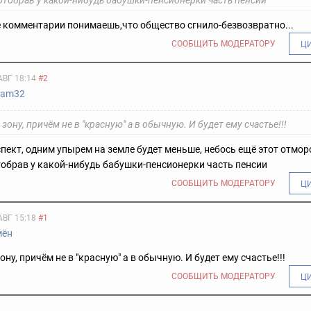
отобрав у какой-нибудь бабушки-пенсионерки часть пенсии
 комментарии понимаешь,что общество сгнило-безвозвратно...
СООБЩИТЬ МОДЕРАТОРУ
Ц
АВГ 18:14
#2
eam32
 зону, причём не в "красную" а в обычную. И будет ему счастье!!!
пект, одним упырем на земле будет меньше, небось ещё этот отмор
тобрав у какой-нибудь бабушки-пенсионерки часть пенсии
СООБЩИТЬ МОДЕРАТОРУ
Ц
АВГ 15:18
#1
мён
ону, причём не в "красную" а в обычную. И будет ему счастье!!!
СООБЩИТЬ МОДЕРАТОРУ
Ц