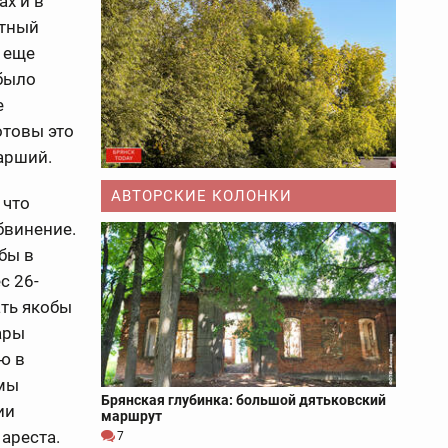
ах и в
стный
л еще
 было
е
отовы это
арший.
АВТОРСКИЕ КОЛОНКИ
 что
бвинение.
бы в
с 26-
ать якобы
ары
ю в
вмы
Брянская глубинка: большой дятьковский
ии
маршрут
ареста.
7