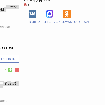
280 млрд рублей
3
Chewr
m32
ПОДПИШИТЕСЬ НА BRYANSKTODAY!
орозок
, а затем
ИТИРОВАТЬ
1
Dream32
н
розок