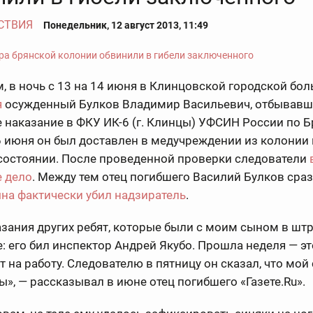
СТВИЯ
Понедельник, 12 август 2013, 11:49
 в ночь с 13 на 14 июня в Клинцовской городской бол
я
осужденный Булков Владимир Васильевич, отбывав
 наказание в ФКУ ИК-6 (г. Клинцы) УФСИН России по 
6 июня он был доставлен в медучреждении из колонии 
состоянии. После проведенной проверки следователи
е дело
. Между тем отец погибшего Василий Булков сраз
ына фактически убил надзиратель
.
азания других ребят, которые были с моим сыном в ш
: его бил инспектор Андрей Якубо. Прошла неделя — эт
ит на работу. Следователю в пятницу он сказал, что мой
ы», — рассказывал в июне отец погибшего «Газете.Ru».