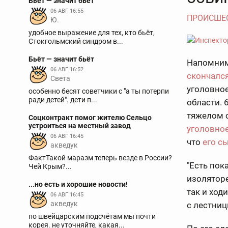
Бьёт — значит бьёт
06 АВГ 16:55
ПРОИСШЕ
Ю.
удобное выражение для тех, кто бьёт,
Стокгольмский синдром в...
Бьёт — значит бьёт
Напомним,
06 АВГ 16:52
скончалс
Света
уголовное
особенно бесят советчики с "а ты потерпи
ради детей". дети п...
области. 
тяжелом 
Соцконтракт помог жителю Сельцо
устроиться на местный завод
уголовно
06 АВГ 16:45
что
его с
акведук
ФактТакой маразм теперь везде в России?
"Есть пок
Чей Крым?...
изоляторе
...но есть и хорошие новости!
так и ход
06 АВГ 16:45
акведук
с лестниц
по швейцарским подсчётам мы почти
корея. не уточняйте, какая...