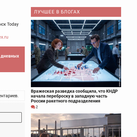
ЛУЧШЕЕ В БЛОГАХ
нск Today
x.ru
е дневных
Вражеская разведка сообщила, что КНДР
нтариев.
начала переброску в западную часть
России ракетного подразделения
2