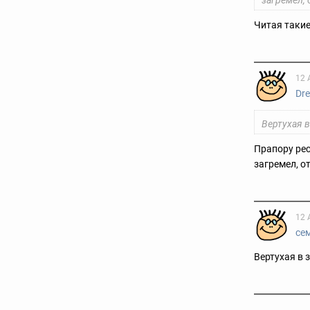
загремел, 
Читая такие
12 
Dr
Вертухая в
Прапору рес
загремел, о
12 
се
Вертухая в з