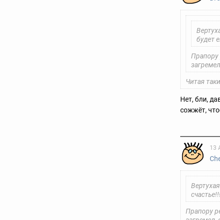
Вертуха
будет е
Прапору 
загремел
Читая так
Нет, бли, д
сожжёт, чтоб
13 
Ch
Вертухая
счастье!!
Прапору р