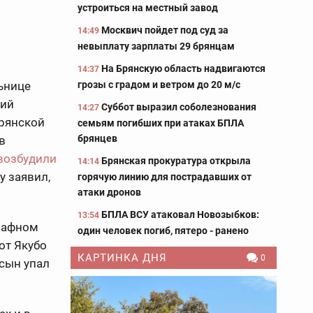
устроиться на местный завод
Москвич пойдет под суд за
14:49
невыплату зарплаты 29 брянцам
На Брянскую область надвигаются
14:37
грозы с градом и ветром до 20 м/с
ьнице
ший
Суббот выразил соболезнования
14:27
Брянской
семьям погибших при атаках БПЛА
брянцев
в
возбудили
Брянская прокуратура открыла
14:14
у заявил,
горячую линию для пострадавших от
атаки дронов
БПЛА ВСУ атаковал Новозыбков:
13:54
трафном
один человек погиб, пятеро - ранено
от Якубо
КАРТИНКА ДНЯ
0
 сын упал