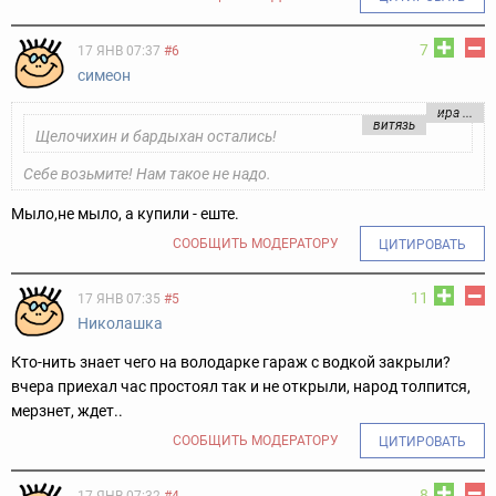
7
17 ЯНВ 07:37
#6
симеон
ира ...
витязь
Щелочихин и бардыхан остались!
Себе возьмите! Нам такое не надо.
Мыло,не мыло, а купили - еште.
СООБЩИТЬ МОДЕРАТОРУ
ЦИТИРОВАТЬ
11
17 ЯНВ 07:35
#5
Николашка
Кто-нить знает чего на володарке гараж с водкой закрыли?
вчера приехал час простоял так и не открыли, народ толпится,
мерзнет, ждет..
СООБЩИТЬ МОДЕРАТОРУ
ЦИТИРОВАТЬ
8