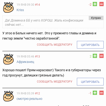
-2
19 ЯНВ 09:30
#14
Kriss
Куприн
Да! Домина в ББ у него ХОРОШ. Жаль конфискации
сейчас нет...
У этоо в Белых ничего нет. Это у прежнего главы и домина и
гектар земли "честно заработанной".
СООБЩИТЬ МОДЕРАТОРУ
ЦИТИРОВАТЬ
2
19 ЯНВ 05:46
#13
Африканец
Хорошо пошел! Прям нарасхват) Такого и в губернаторы через
год просунут, делишки грязные делать)
СООБЩИТЬ МОДЕРАТОРУ
ЦИТИРОВАТЬ
-1
19 ЯНВ 05:39
#12
смотрю реально