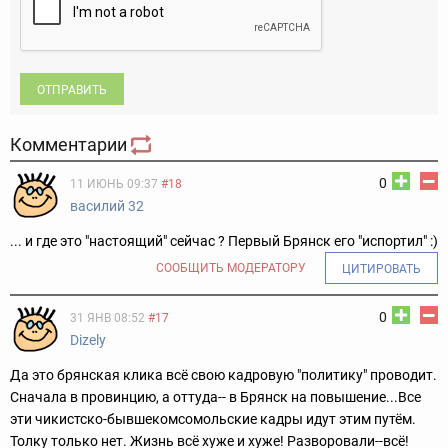
ОТПРАВИТЬ
Комментарии
0
11 ИЮНЬ 09:37
#18
василий 32
... и где это "настоящий" сейчас ? Первый Брянск его "испортил" :)
СООБЩИТЬ МОДЕРАТОРУ
ЦИТИРОВАТЬ
0
31 ЯНВ 08:52
#17
Dizely
Да это брянская клика всё свою кадровую "политику" проводит.
Сначала в провинцию, а оттуда-- в Брянск на повышение...Все
эти чикистско-бывшекомсомольские кадры идут этим путём.
Толку только нет. Жизнь всё хуже и хуже! Разворовали--всё!