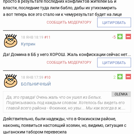
просто в результате последних конфликтов жителей ББ и
власти, последние туда лили бабло, дабы их утихомирить
а вот теперь все это стало ни к чему
результат будет на лице
СООБЩИТЬ МОДЕРАТОРУ
ЦИТИРОВАТЬ
-5
18 ЯНВ 18:19
#11
Куприн
Да! Домина в ББ у него ХОРОШ. Жаль конфискации сейчас нет...
СООБЩИТЬ МОДЕРАТОРУ
ЦИТИРОВАТЬ
2
18 ЯНВ 17:59
#10
БОЛЬНИЧНЫЙ
OLENKA
Да, это правда! Очень жаль что он ушел из Белых.
Подписываюсь под каждым словом. Хотелось бы видеть его
главой всего района - Фокинки, но увы... Мы как всегда в ж....
Действительно, были надежды, что в Фокинском районе,
наконец, появиться настоящий хозяин, но, видимо, ситуация с
цыганским табором перевесила