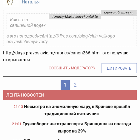
Наталья
местный житель
Tommy-Martinsen-vkontakte
Как это в
священной воде?
а это поподробней
http://ikliros.com/blog/chin-velikogo-
osvyashcheniya-vody
http://days.pravoslavie.ru/rubrics/canon266.htm - это получше
открывается
СООБЩИТЬ МОДЕРАТОРУ
ЦИТИРОВАТЬ
1
2
ЛЕНТА НОВОСТЕЙ
Несмотря на аномальную жару, в Брянске прошёл
21:13
традиционный пятничник
Грузооборот автотранспорта Брянщины за полгода
21:01
вырос на 29%