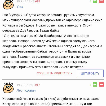
1
19 ЯНВ 13:40
#18
Ужа
Это "кухаркины" дети,которые взялись рулить искусством
манипулирования массами,прочитав не одно переиздание книг
Котлера и Бегбедера. Но,которые... как в анекдоте: Стоит
очередь за Драйзером. Бежит бабка.
- Дочки, за чем стоим?
- За Драйзером.
- А это что, вроде
штапеля? Возвращается домой жена одного заслуженного
академика и рассказывает:
- Стоим мы сегодня за Драйзером, а
одна необразованная бабка говорит, что Драйзер вроде
штапеля. Заходил, заволновался академик и с печалью
признался жене:
- А ты знаешь, родная, к своему стыду
вынужден признать, что я Штапеля ничего не читал.
СООБЩИТЬ МОДЕРАТОРУ
ЦИТИРОВАТЬ
1
19 ЯНВ 13:35
#17
Леонидович
Хорошо ещё, что в то село (в кино) зарубежные геи не заехали.
Когда страна (т.е начальство) прикажет быть... - ну и так