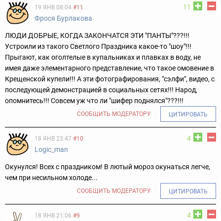
11
19 ЯНВ 08:04
#11
Фрося Бурлакова
ЛЮДИ ДОБРЫЕ, КОГДА ЗАКОНЧАТСЯ ЭТИ "ПАНТЫ"???!!!
Устроили из такого Светлого Праздника какое-то "шоу"!!!
Прыгают, как оголтелые в купальниках и плавках в воду, не
имея даже элементарного представление, что такое омовение в
Крещенской купели!!! А эти фотографирования, "сэлфи", видео, с
последующей демонстрацией в социальных сетях!!! Народ,
опомнитесь!!! Совсем уж что ли "шифер поднялся"???!!!
СООБЩИТЬ МОДЕРАТОРУ
ЦИТИРОВАТЬ
4
18 ЯНВ 23:47
#10
Logic_man
Окунулся! Всех с праздником! В лютый мороз окунаться легче,
чем при несильном холоде...
СООБЩИТЬ МОДЕРАТОРУ
ЦИТИРОВАТЬ
4
18 ЯНВ 21:06
#9