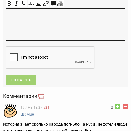
ОТПРАВИТЬ
Комментарии
0
19 ЯНВ 18:27
#21
Шаман
История знает сколько народа погибло на Руси , не хотели люди
этого крещения . Не наше это всё , чужое . Вот !