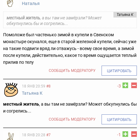
Наталья
Татьяна К
местный житель
, а вы там не замёрзли? Может
обкупнулись бы и согрелись...
Помоложе был частенько зимой в купели в Свенском
монастыре окунался, еще в старой железной купели, сейчас уже
на такие подвиги вряд ли отважусь - всему свое время, а зимой
после купели, действительно, какое то время ощущается теплый
прилив по телу
СООБЩИТЬ МОДЕРАТОРУ
ЦИТИРОВАТЬ
-3
18 ЯНВ 20:59
#8
Татьяна К
местный житель
, а вы там не замёрзли? Может обкупнулись бы
и согрелись...
СООБЩИТЬ МОДЕРАТОРУ
ЦИТИРОВАТЬ
-1
18 ЯНВ 20:28
#7