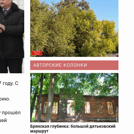
АВТОРСКИЕ КОЛОНКИ
 году. С
рию.
у прошёл
шей
Брянская глубинка: большой дятьковский
маршрут