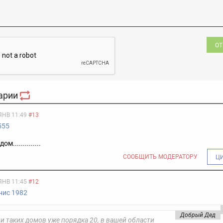
ОТ
арии
ЯНВ 11:49
#13
555
м..............
СООБЩИТЬ МОДЕРАТОРУ
Ц
ЯНВ 11:45
#12
нис 1982
Добрый Дед
и таких домов уже порядка 20, в вашей области