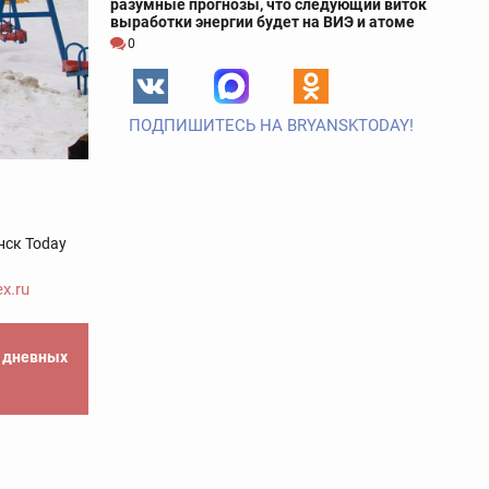
разумные прогнозы, что следующий виток
выработки энергии будет на ВИЭ и атоме
0
ПОДПИШИТЕСЬ НА BRYANSKTODAY!
нск Today
x.ru
е дневных