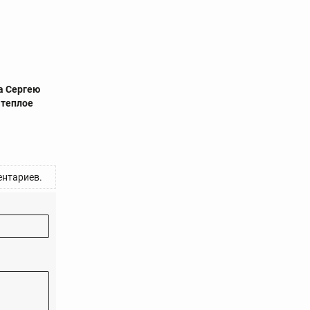
а Сергею
 теплое
нтариев.