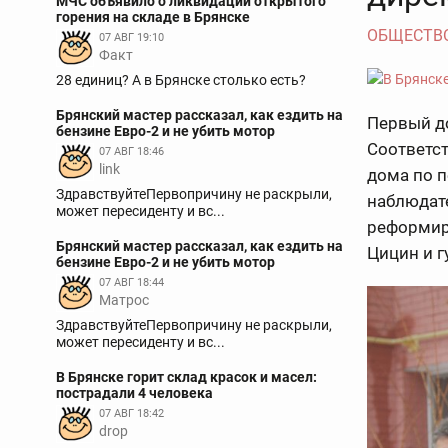
МЧС объявило о ликвидации открытого
горения на складе в Брянске
ОБЩЕСТВ
07 АВГ 19:10
Факт
28 единиц? А в Брянске столько есть?
Брянский мастер рассказал, как ездить на
Первый д
бензине Евро-2 и не убить мотор
Соответс
07 АВГ 18:46
link
дома по п
ЗдравствуйтеПервопричину не раскрыли,
наблюдат
может пересиденту и вс...
реформир
Брянский мастер рассказал, как ездить на
Цицин и г
бензине Евро-2 и не убить мотор
07 АВГ 18:44
Матрос
ЗдравствуйтеПервопричину не раскрыли,
может пересиденту и вс...
В Брянске горит склад красок и масел:
пострадали 4 человека
07 АВГ 18:42
drop