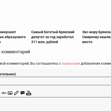
замерзают
Самый богатый брянский
Экс-мэру Брянск
а образцового
депутат за год заработал
Смирнову нашли
я
311 млн. рублей
место
 комментарий
вой комментарий, Вы соглашаетесь с
правилами
добавления комме
ательное)