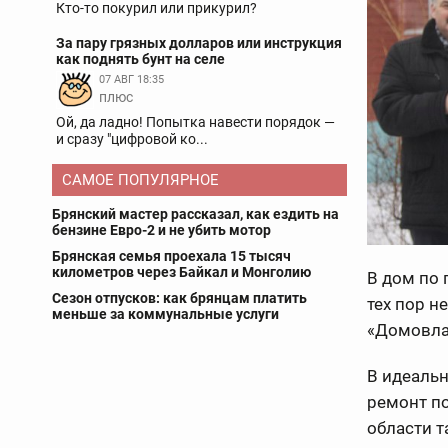
Кто-то покурил или прикурил?
За пару грязных долларов или инструкция
как поднять бунт на селе
07 АВГ 18:35
плюс
Ой, да ладно! Попытка навести порядок —
и сразу "цифровой ко...
САМОЕ ПОПУЛЯРНОЕ
Брянский мастер рассказал, как ездить на
бензине Евро-2 и не убить мотор
Брянская семья проехала 15 тысяч
километров через Байкал и Монголию
В дом по 
Сезон отпусков: как брянцам платить
тех пор 
меньше за коммунальные услуги
«Домовла
В идеаль
ремонт по
области т