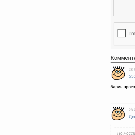
Коммент
28 
55
барин проездо
28 
Де
По Росси