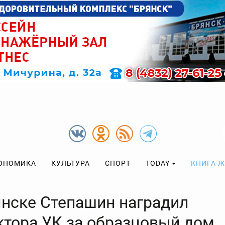
ОНОМИКА
КУЛЬТУРА
СПОРТ
TODAY
КНИГА 
янске Степашин наградил
ктора УК за образцовый дом