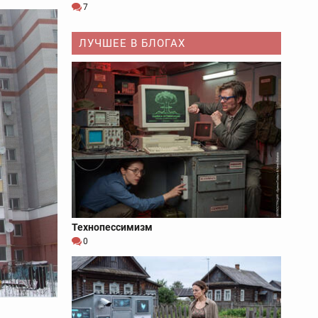
7
ЛУЧШЕЕ В БЛОГАХ
Технопессимизм
0