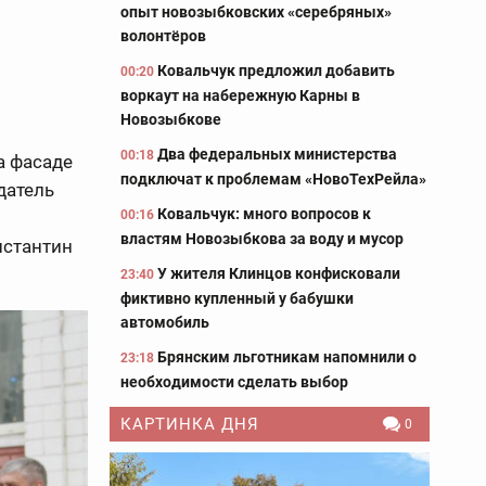
опыт новозыбковских «серебряных»
волонтёров
Ковальчук предложил добавить
00:20
воркаут на набережную Карны в
Новозыбкове
Два федеральных министерства
00:18
а фасаде
подключат к проблемам «НовоТехРейла»
датель
Ковальчук: много вопросов к
00:16
властям Новозыбкова за воду и мусор
нстантин
У жителя Клинцов конфисковали
23:40
фиктивно купленный у бабушки
автомобиль
Брянским льготникам напомнили о
23:18
необходимости сделать выбор
КАРТИНКА ДНЯ
0