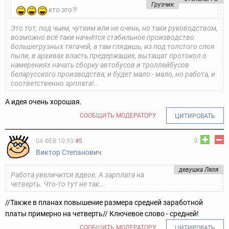
Грузчик
кто это?!
Это тот, под чьим, чутким или не очень, но таки руководством,
возможно всё таки начнётся стабильное производство
большегрузных тягачей, а там глядишь, из под толстого слоя
пыли, в архивах власть предержащих, вытащат протокол о
намерениях начать сборку автобусов и троллейбусов
беларусского производства, и будет мало - мало, но работа, и
соответственно зрплата!..
А идея очень хорошая.
СООБЩИТЬ МОДЕРАТОРУ
ЦИТИРОВАТЬ
9
04 ФЕВ 10:53
#5
Виктор Степанович
девушка Ляля
Работа увеличится вдвое. А зарплата на
четверть. Что-то тут не так...
//Также в планах повышение размера средней заработной
платы примерно на четверть//
Ключевое слово - средней!
СООБЩИТЬ МОДЕРАТОРУ
ЦИТИРОВАТЬ