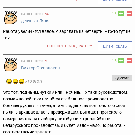
16
04 ФЕВ 10:31
#4
девушка Ляля
Работа увеличится вдвое. А зарплата на четверть. Что-то тут не
так...
СООБЩИТЬ МОДЕРАТОРУ
ЦИТИРОВАТЬ
15
04 ФЕВ 10:23
#3
Виктор Степанович
Грузчик
кто это?!
Это тот, под чьим, чутким или не очень, но таки руководством,
возможно всё таки начнётся стабильное производство
большегрузных тягачей, а там глядишь, из под толстого слоя
пыли, в архивах власть предержащих, вытащат протокол о
намерениях начать сборку автобусов и троллейбусов
беларусского производства, и будет мало - мало, но работа, и
соответственно зрплата!..