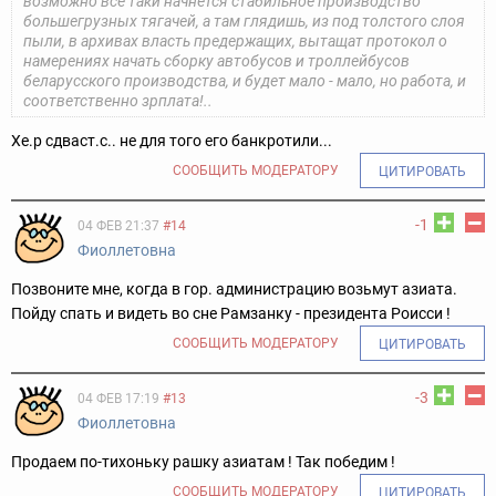
возможно всё таки начнётся стабильное производство
большегрузных тягачей, а там глядишь, из под толстого слоя
пыли, в архивах власть предержащих, вытащат протокол о
намерениях начать сборку автобусов и троллейбусов
беларусского производства, и будет мало - мало, но работа, и
соответственно зрплата!..
Хе.р сдваст.с.. не для того его банкротили...
СООБЩИТЬ МОДЕРАТОРУ
ЦИТИРОВАТЬ
-1
04 ФЕВ 21:37
#14
Фиоллетовна
Позвоните мне, когда в гор. администрацию возьмут азиата.
Пойду спать и видеть во сне Рамзанку - президента Роисси !
СООБЩИТЬ МОДЕРАТОРУ
ЦИТИРОВАТЬ
-3
04 ФЕВ 17:19
#13
Фиоллетовна
Продаем по-тихоньку рашку азиатам ! Так победим !
СООБЩИТЬ МОДЕРАТОРУ
ЦИТИРОВАТЬ