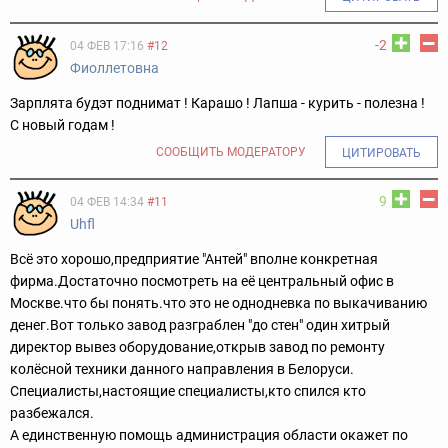
-2
04 ФЕВ 17:16
#12
Фиоллетовна
Зарплята будэт поднимат ! Карашо ! Лапша - курить - полезна !
С новый годам !
СООБЩИТЬ МОДЕРАТОРУ
ЦИТИРОВАТЬ
9
04 ФЕВ 14:34
#11
Uhfl
Всё это хорошо,предприятие "Антей" вполне конкретная
фирма.Достаточно посмотреть на её центральный офис в
Москве.что бы понять.что это не однодневка по выкачиванию
денег.Вот только завод разграблен "до стен" один хитрый
директор вывез оборудование,открыв завод по ремонту
колёсной техники данного направления в Белоруси.
Специалисты,настоящие специалисты,кто спился кто
разбежался.
А единственную помощь администрация области окажет по