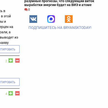
разумные прогнозы, что следующий виток
выработки энергии будет на ВИЭ и атоме
0
сь в
 в этой
ны и
перцен на
ПОДПИШИТЕСЬ НА BRYANSKTODAY!
рали, а
ь выводят из
 наяву
ИТИРОВАТЬ
2
ИТИРОВАТЬ
4