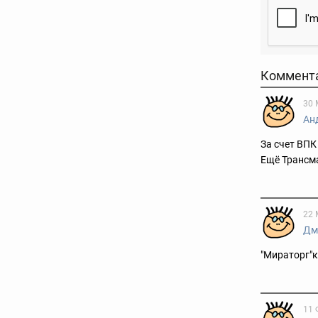
Коммент
30 
Ан
За счет ВПК
Ещё Трансм
22 
Дм
"Мираторг"к
11 