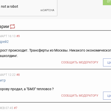
ОТ
арии
МАРТ 16:13
#9
дрей2
 рост происходит. Трансферты из Москвы. Никакого экономическог
ашхолдинг.
СООБЩИТЬ МОДЕРАТОРУ
Ц
МАРТ 12:22
#8
итр
орову продал, а "БМЗ" тепловоз ?
СООБЩИТЬ МОДЕРАТОРУ
Ц
ФЕВ 07:45
#7