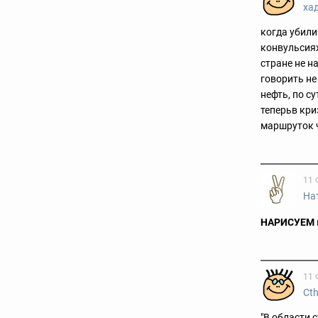
ха
когда убили
конвульсиях
стране не н
говорить не 
нефть, по с
теперьв кри
маршруток ч
11 
На
НАРИСУЕМ
11 
Cth
"В области 