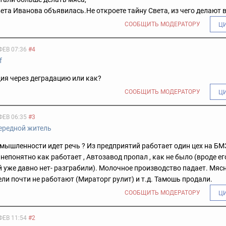
вета Иванова объявилась.
Не откроете тайну Света, из чего делают
СООБЩИТЬ МОДЕРАТОРУ
Ц
ФЕВ 07:36
#4
f
ия через деградацию или как?
СООБЩИТЬ МОДЕРАТОРУ
Ц
ФЕВ 06:35
#3
ередной житель
мышленности идет речь ? Из предприятий работает один цех на БМЗ
непонятно как работает , Автозавод пропал , как не было (вроде ег
 уже давно нет- разграбили). Молочное производство падает. Мясн
ли почти не работают (Мираторг рулит) и т.д. Тамошь продали.
СООБЩИТЬ МОДЕРАТОРУ
Ц
ФЕВ 11:54
#2