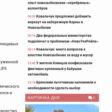
опыт новозыбковских «серебряных»
волонтёров
Ковальчук предложил добавить
00:20
воркаут на набережную Карны в
Новозыбкове
Два федеральных министерства
00:18
подключат к проблемам «НовоТехРейла»
и пищевых
Ковальчук: много вопросов к
00:16
властям Новозыбкова за воду и мусор
руженной
У жителя Клинцов конфисковали
23:40
6,8%
фиктивно купленный у бабушки
автомобиль
Брянским льготникам напомнили о
23:18
мического
необходимости сделать выбор
ился и
КАРТИНКА ДНЯ
0
зводство