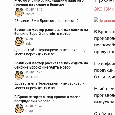
МЧС объявило о ликвидации открытого
горения на складе в Брянске
ЭКОНОМИ
07 АВГ 19:10
Факт
28 единиц? А в Брянске столько есть?
Брянский мастер рассказал, как ездить на
В Брянск
бензине Евро-2 и не убить мотор
производ
07 АВГ 18:46
link
поспособ
ЗдравствуйтеПервопричину не раскрыли,
продуктов
может пересиденту и вс...
По инфор
Брянский мастер рассказал, как ездить на
бензине Евро-2 и не убить мотор
продукции
07 АВГ 18:44
больше, ч
Матрос
ЗдравствуйтеПервопричину не раскрыли,
может пересиденту и вс...
Наиболее
производс
В Брянске горит склад красок и масел:
пострадали 4 человека
выпуск т
07 АВГ 18:42
drop
Стабильн