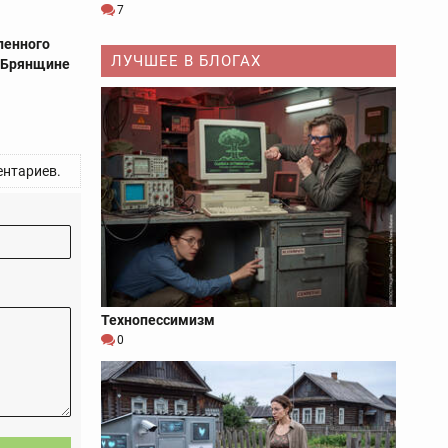
7
ленного
ЛУЧШЕЕ В БЛОГАХ
а Брянщине
нтариев.
Технопессимизм
0