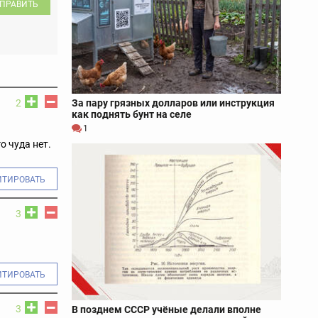
ПРАВИТЬ
За пару грязных долларов или инструкция
2
как поднять бунт на селе
1
о чуда нет.
ИТИРОВАТЬ
3
ИТИРОВАТЬ
3
В позднем СССР учёные делали вполне