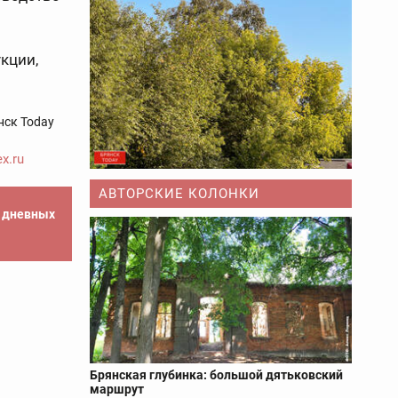
кции,
нск Today
x.ru
АВТОРСКИЕ КОЛОНКИ
е дневных
Брянская глубинка: большой дятьковский
маршрут