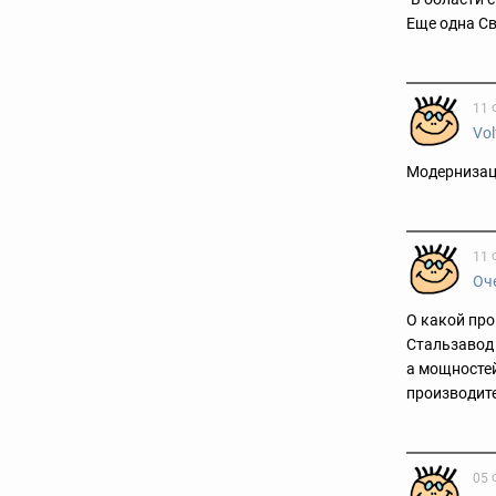
Еще одна С
11 
Vol
Модернизац
11 
Оч
О какой про
Стальзавод 
а мощностей
производите
05 