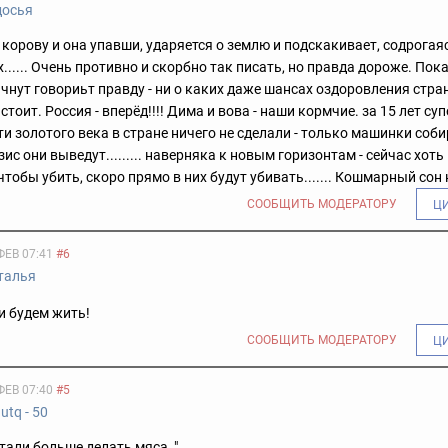
досья
 корову и она упавши, ударяется о землю и подскакивает, содрогая
...... Очень противно и скорбно так писать, но правда дороже. Пока
ачнут говориьт правду - ни о каких даже шансах оздоровления стра
стоит. Россия - вперёд!!!! Дима и вова - наши кормчие. за 15 лет су
ути золотого века в стране ничего не сделали - только машинки соби
зис они выведут......... наверняка к новым горизонтам - сейчас хот
тобы убить, скоро прямо в них будут убивать....... Кошмарный сон
СООБЩИТЬ МОДЕРАТОРУ
Ц
ФЕВ 07:41
#6
талья
и будем жить!
СООБЩИТЬ МОДЕРАТОРУ
Ц
ФЕВ 07:40
#5
utq - 50
стали больше делать мяса, "