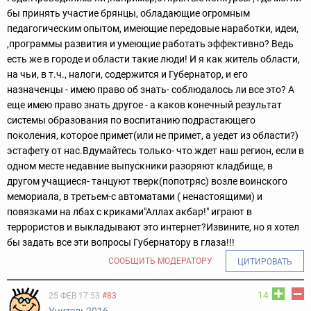
бы принять участие брянцы, обладающие огромным
педагогическим опытом, имеющие передовые наработки, идеи,
,программы развития и умеющие работать эффективно? Ведь
есть же в городе и области такие люди! И я как житель области,
на чьи, в т.ч., налоги, содержится и Губернатор, и его
назначенцы - имею право об знать- соблюдалось ли все это? А
еще имею право знать другое - а каков конечный результат
системы образования по воспитанию подрастающего
поколения, которое примет(или не примет, а уедет из области?)
эстафету от нас.Вдумайтесь только- что ждет наш регион, если в
одном месте недавние выпускники разоряют кладбище, в
другом учащиеся- танцуют тверк(попотряс) возле воинского
мемориала, в третьем-с автоматами ( ненастоящими) и
повязками на лбах с криками"Аллах акбар!" играют в
террористов и выкладывают это интернет?Извините, но я хотел
бы задать все эти вопросы Губернатору в глаза!!!
СООБЩИТЬ МОДЕРАТОРУ
ЦИТИРОВАТЬ
14
25 ФЕВ 17:53
#83