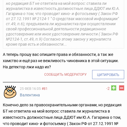
но редакция БТ не ответила на мой вопрос: ставила ли
журналистка в известность должностные лица ДДЮТ им Ю.А.
Гагарина о том, что проводит кино- и фотосъемку ( Закон РФ
от 27.12.1991 № 2124-1 " О средствах массовой информации"
ст.49, п.6); предъявила ли журналистка при осуществлении
своей профессиональной деятельности редакционное
удостоверение или иное удостоверение личности ( Закон РФ
№2124-1, ст.49, п.9) Согласно этому закону у журналиста
кроме прав есть и обязанности...
А теперь прошу вас опишите права и обязанности, а так же
хамство и ещё раз не вежливость чиновника в этой ситуации.
На детектор лжи надо их?
СООБЩИТЬ МОДЕРАТОРУ
ЦИТИРОВАТЬ
-2
25 ФЕВ 16:05
#81
Валентина
Конечно дело за правоохранительными органами, но редакция
БТ не ответила на мой вопрос: ставила ли журналистка в
известность должностные лица ДДЮТ им Ю.А. Гагарина о том,
что проводит кино- и фотосъемку ( Закон РФ от 27.12.1991 №