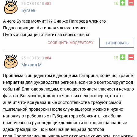
16
25 ФЕВ 18:18
#85
Бугаев
А чего Бугаев молчит??? Она же Пигарева член его
Педассоциации. Активная членка точнее.
Пусть ассоциация ответит за своего члена.
СООБЩИТЬ МОДЕРАТОРУ
ЦИТИРОВАТЬ
15
25 ФЕВ 18:13
#84
Михаил M
Проблема с инцидентом в дворце им. Гагарина, конечно, крайне
неприятна для руководства региона, если оно контролирует ход
событий.Благодаря людям, стало достоянием гласности немало
фактов. Возможно, какая-то часть их недостоверна, но это
значит что- все указанные обстоятельства требуют самой
тщательной проверки! После случившегося можно и нужно
напрямую требовать от Губернатора объяснить, как были
назначены на руководящие должности не только названные
здесь гражданки, но и все назначенцы за полтора
года.Проводились ли ,например,открытые конкурсы , где могли