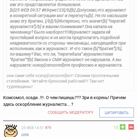
как это представляется Флешковне.
[b]25 ФЕВ 09:37 #69
qwe123[/b]
[b] Допускаю,что журналист
в конкретной ситуации мог и перегнуть[b]. Не по наслышке
знаю эту братию. [/b][/b]
Интересно, что значит[b] "перегиб
журналиста"[/b] в вашем понимании? Она напала на
чиновницу? Было наоборот!!!Журналист задала ей
простейший вопрос и не могла предполагать подобной
неадекватности со стороны чиновницы, находящейся при
исполнении, как и журналист.
И что такое [b]"братия"[/b],
по-вашему? Вас, что ли, "перегибала" журналистская
"братия"?[b] Закона о СМИ журналист не нарушила. А вы
нарушаете: оскор[censored]ете профессию и журналиста.
они сами себя оскор[censored]ют! Своими проплачными
статейками. Читайте-брянский рабочий!!! Там нет
тудеевщины!
Комсомол, осади..!!!. О чем пишешь??? Зри в корень! Причем
здесь оскорбление журналиста... ?
СООБЩИТЬ МОДЕРАТОРУ
ЦИТИРОВАТЬ
15
25 ФЕВ 14:51
#79
оля