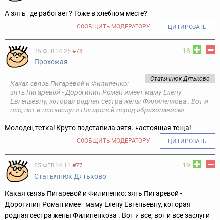
А зять где работает? Тоже в хлебном месте?
СООБЩИТЬ МОДЕРАТОРУ
ЦИТИРОВАТЬ
18
25 ФЕВ 14:25
#78
Прохожая
Статычнюк Дятьково
Какая связь Пигаревой и Филипенко:
зять Пигаревой - Дорогинин Роман имеет маму Елену
Евгеньевну, которая родная сестра жены Филипенкова . Вот и
все, вот и все заслуги Пигаревой перед образованием!
Молодец тетка! Круто подставила зятя. настоящая теща!
СООБЩИТЬ МОДЕРАТОРУ
ЦИТИРОВАТЬ
19
25 ФЕВ 14:11
#77
Статычнюк Дятьково
Какая связь Пигаревой и Филипенко: зять Пигаревой -
Дорогинин Роман имеет маму Елену Евгеньевну, которая
родная сестра жены Филипенкова . Вот и все, вот и все заслуги