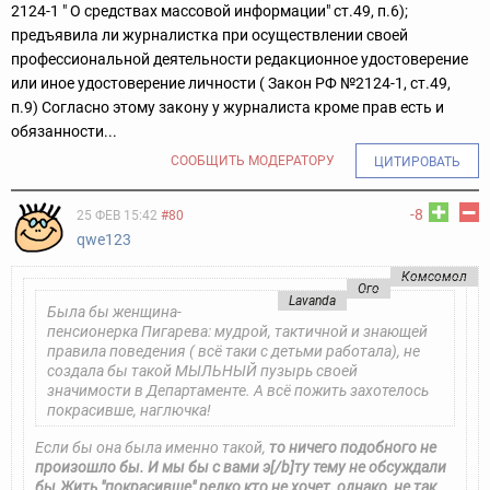
2124-1 " О средствах массовой информации" ст.49, п.6);
предъявила ли журналистка при осуществлении своей
профессиональной деятельности редакционное удостоверение
или иное удостоверение личности ( Закон РФ №2124-1, ст.49,
п.9) Согласно этому закону у журналиста кроме прав есть и
обязанности...
СООБЩИТЬ МОДЕРАТОРУ
ЦИТИРОВАТЬ
-8
25 ФЕВ 15:42
#80
qwe123
Комсомол
Ого
Lavandа
Была бы женщина-
пенсионерка Пигарева: мудрой, тактичной и знающей
правила поведения ( всё таки с детьми работала), не
создала бы такой МЫЛЬНЫЙ пузырь своей
значимости в Департаменте. А всё пожить захотелось
покрасивше, наглючка!
Если бы она была именно такой,
то ничего подобного не
произошло бы. И мы бы с вами э[/b]ту тему не обсуждали
бы.Жить "покрасивше" редко кто не хочет, однако, не так,