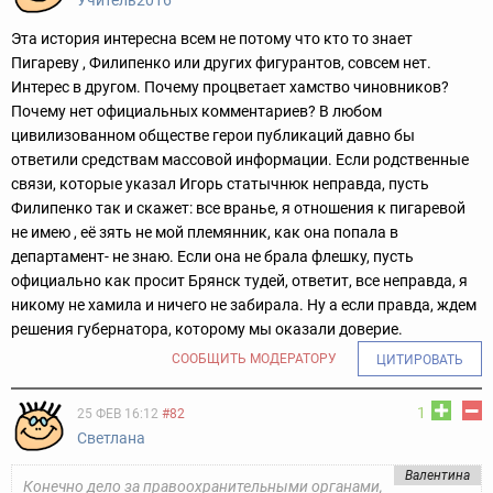
Учитель2016
Эта история интересна всем не потому что кто то знает
Пигареву , Филипенко или других фигурантов, совсем нет.
Интерес в другом. Почему процветает хамство чиновников?
Почему нет официальных комментариев? В любом
цивилизованном обществе герои публикаций давно бы
ответили средствам массовой информации. Если родственные
связи, которые указал Игорь статычнюк неправда, пусть
Филипенко так и скажет: все вранье, я отношения к пигаревой
не имею , её зять не мой племянник, как она попала в
департамент- не знаю. Если она не брала флешку, пусть
официально как просит Брянск тудей, ответит, все неправда, я
никому не хамила и ничего не забирала. Ну а если правда, ждем
решения губернатора, которому мы оказали доверие.
СООБЩИТЬ МОДЕРАТОРУ
ЦИТИРОВАТЬ
1
25 ФЕВ 16:12
#82
Светланa
Валентина
Конечно дело за правоохранительными органами,