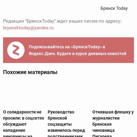
Брянск Today
Редакция "БрянскToday" ждет ваших писем по адресу:
bryansktoday@yandex.ru
Подписывайтесь на «БрянскToday» в
Яндекс.Дзен. Будьте в курсе дневных новостей
Похожие материалы
О солидарности не
Руководство
Отнявшая флешку у
просили: в соцсетях
брянской
журналистки
обсуждают
соцзащиты
брянская
нападение
извинилось перед
чиновница
чиновницы на
родственниками
Пигарева