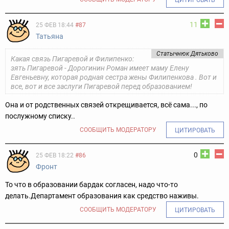
ЦИТИРОВАТЬ
11
25 ФЕВ 18:44
#87
Татьянa
Статычнюк Дятьково
Какая связь Пигаревой и Филипенко:
зять Пигаревой - Дорогинин Роман имеет маму Елену
Евгеньевну, которая родная сестра жены Филипенкова . Вот и
все, вот и все заслуги Пигаревой перед образованием!
Она и от родственных связей открещивается, всё сама..., по
послужному списку..
СООБЩИТЬ МОДЕРАТОРУ
ЦИТИРОВАТЬ
0
25 ФЕВ 18:22
#86
Фронт
То что в образовании бардак согласен, надо что-то
делать.Департамент образования как средство наживы.
СООБЩИТЬ МОДЕРАТОРУ
ЦИТИРОВАТЬ