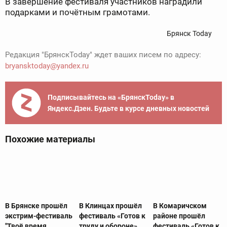
В завершение фестиваля участников наградили
подарками и почётным грамотами.
Брянск Today
Редакция "БрянскToday" ждет ваших писем по адресу:
bryansktoday@yandex.ru
Подписывайтесь на «БрянскToday» в
Яндекс.Дзен. Будьте в курсе дневных новостей
Похожие материалы
В Брянске прошёл
В Клинцах прошёл
В Комаричском
экстрим-фестиваль
фестиваль «Готов к
районе прошёл
"Твоё время
труду и обороне»
фестиваль «Готов к