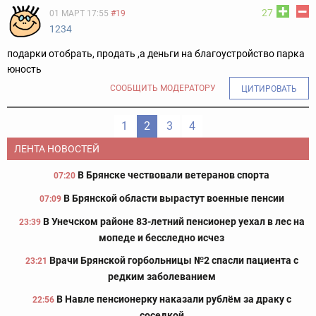
27
01 МАРТ 17:55
#19
1234
подарки отобрать, продать ,а деньги на благоустройство парка
юность
СООБЩИТЬ МОДЕРАТОРУ
ЦИТИРОВАТЬ
1
2
3
4
ЛЕНТА НОВОСТЕЙ
В Брянске чествовали ветеранов спорта
07:20
В Брянской области вырастут военные пенсии
07:09
В Унечском районе 83-летний пенсионер уехал в лес на
23:39
мопеде и бесследно исчез
Врачи Брянской горбольницы №2 спасли пациента с
23:21
редким заболеванием
В Навле пенсионерку наказали рублём за драку с
22:56
соседкой