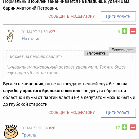
Нормальный юбилей заканчивается на кладбище, удачи Вам
барин Анатолий Петрович.
СООБЩИТЬ МОДЕРАТОРУ
ЦИТИРОВАТЬ
5
01 МАРТ 21:59
#27
Наталья
Пассажирка
Непонятка
Может на пенсию свалит?
Чиновникам пенсионный возраст увеличили. Так что будет
еще сидеть 5 лет на троне.
Бугаев не чиновник, он не на государственной службе -
он на
службе у простого брянского жителя
- он депутат брянской
областной думы от партии власти ЕР, а депутатом можно быть и
до глубокой старости
СООБЩИТЬ МОДЕРАТОРУ
ЦИТИРОВАТЬ
17
01 МАРТ 20:34
#26
Тролль