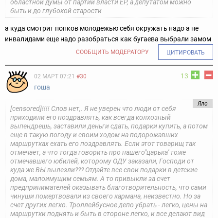
областной думы от партии власти ЕР, а депутатом можно
быть и до глубокой старости
а куда смотрит попков молодежью себя окружать надо а не
инвалидами еще надо разобраться как бугаева выбрали замом
СООБЩИТЬ МОДЕРАТОРУ
ЦИТИРОВАТЬ
13
02 МАРТ 07:21
#30
гоша
Яло
[censored]!!!! Слов нет,. Я не уверен что люди от себя
приходили его поздравлять, как всегда колхозный
выпендрешь, заставили деньги сдать, подарки купить, а потом
еще в такую погоду и своим ходом на подорожавших
маршрутках ехать его поздравлять. Если этот товарищ так
отмечает, а что тогда говорить про нашего"царька' тоже
отмечавшего юбилей, которому ОДУ заказали, Господи от
куда же ВЫ вылезли??? Отдайте все свои подарки в детские
дома, малоимущим семьям. А то привыкли за счет
предпринимателей оказывать благотворительность, что сами
чинуши пожертвовали из своего кармана, неизвестно. Но за
счет других легко. Троллейбусное депо убрать - легко, цены на
маршрутки поднять и быть в стороне легко, и все делают вид