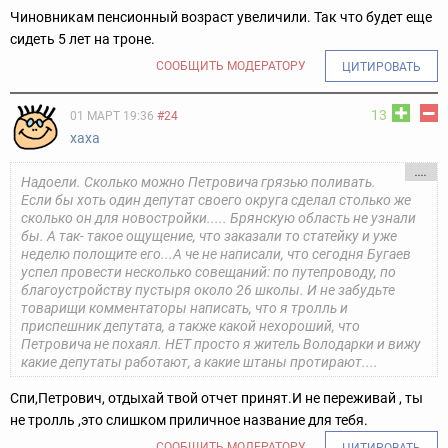
Чиновникам пенсионный возраст увеличили. Так что будет еще
сидеть 5 лет на троне.
СООБЩИТЬ МОДЕРАТОРУ
ЦИТИРОВАТЬ
13
01 МАРТ 19:36
#24
хаха
....
Надоели. Сколько можно Петровича грязью поливать.
Если бы хоть один депутат своего округа сделал столько же
сколько он для новостройки..... Брянскую область не узнали
бы. А так- такое ощущение, что заказали то статейку и уже
неделю полощите его...А че не написали, что сегодня Бугаев
успел провести несколько совещаний: по путепроводу, по
благоустройству пустыря около 26 школы. И не забудьте
товарищи комментаторы написать, что я тролль и
приспешник депутата, а также какой нехороший, что
Петровича не похаял. НЕТ просто я житель Володарки и вижу
какие депутаты работают, а какие штаны протирают....
Спи,Петрович, отдыхай твой отчет принят.И не переживай , ты
не тролль ,
это слишком приличное название для тебя.
СООБЩИТЬ МОДЕРАТОРУ
ЦИТИРОВАТЬ