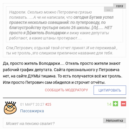
хаха
....
Надоели. Сколько можно Петровича грязью
поливать. ....А че не написали, что
сегодня Бугаев успел
провести несколько совещаний: по путепроводу, по
благоустройству пустыря около 26 школы. [/b]..... НЕТ
просто я [b]житель Володарки
и вижу какие депутаты
работают, а какие штаны протирают....
Спи,Петрович, отдыхай твой отчет принят.И не переживай ,
ты не тролль ,
это слишком приличное название для тебя.
Да, просто житель Володарки.... Откель просто жители знают
рабочий график депутата. Сайта пресонального у Петровича
нет, на сайте ДУМЫ тишина.
То есть получается всё же тролль.
Или просто Петрович сам обиделся и строчит отчёты.
СООБЩИТЬ МОДЕРАТОРУ
ЦИТИРОВАТЬ
14
01 МАРТ 20:27
#25
Пассажирка
Непонятка
Может на пенсию свалит?