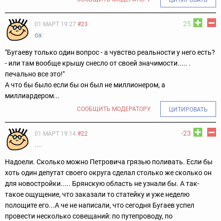
25
01 МАРТ 19:27
#23
ох
"Бугаеву только один вопрос - а чувство реальности у него есть?
- или там вообще крышу снесло от своей значимости..... .
печально все это!"
А что бы было если бы он был не миллионером, а
миллиардером...
СООБЩИТЬ МОДЕРАТОРУ
ЦИТИРОВАТЬ
-23
01 МАРТ 19:14
#22
....
Надоели. Сколько можно Петровича грязью поливать. Если бы
хоть один депутат своего округа сделал столько же сколько он
для новостройки..... Брянскую область не узнали бы. А так-
такое ощущение, что заказали то статейку и уже неделю
полощите его...А че не написали, что сегодня Бугаев успел
провести несколько совещаний: по путепроводу, по