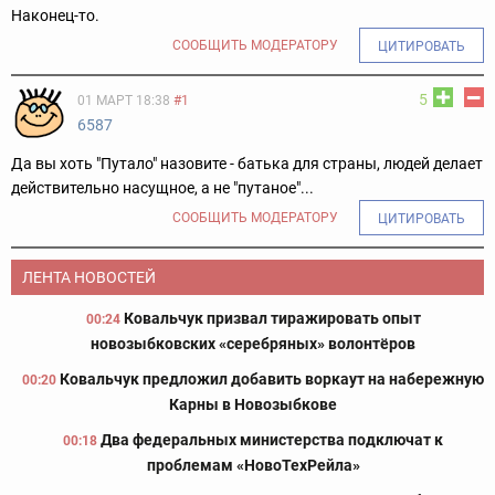
Наконец-то.
СООБЩИТЬ МОДЕРАТОРУ
ЦИТИРОВАТЬ
5
01 МАРТ 18:38
#1
6587
Да вы хоть "Путало" назовите - батька для страны, людей делает
действительно насущное, а не "путаное"...
СООБЩИТЬ МОДЕРАТОРУ
ЦИТИРОВАТЬ
ЛЕНТА НОВОСТЕЙ
Ковальчук призвал тиражировать опыт
00:24
новозыбковских «серебряных» волонтёров
Ковальчук предложил добавить воркаут на набережную
00:20
Карны в Новозыбкове
Два федеральных министерства подключат к
00:18
проблемам «НовоТехРейла»