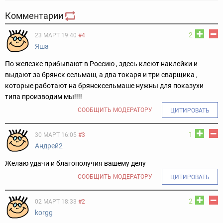
Комментарии
2
23 МАРТ 19:40
#4
Яша
По железке прибывают в Россию , здесь клеют наклейки и
выдают за брянск сельмаш, а два токаря и три сварщика ,
которые работают на брянсксельмаше нужны для показухи
типа производим мы!!!!
СООБЩИТЬ МОДЕРАТОРУ
ЦИТИРОВАТЬ
1
30 МАРТ 16:05
#3
Андрей2
Желаю удачи и благополучия вашему делу
СООБЩИТЬ МОДЕРАТОРУ
ЦИТИРОВАТЬ
2
02 МАРТ 18:33
#2
korgg