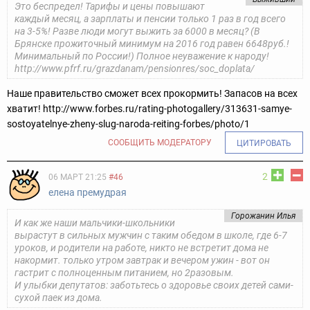
Это беспредел! Тарифы и цены повышают
каждый месяц, а зарплаты и пенсии только 1 раз в год всего
на 3-5%! Разве люди могут выжить за 6000 в месяц? (В
Брянске прожиточный минимум на 2016 год равен 6648руб.!
Минимальный по России!) Полное неуважение к народу!
http://www.pfrf.ru/grazdanam/pensionres/soc_doplata/
Наше правительство сможет всех прокормить! Запасов на всех
хватит! http://www.forbes.ru/rating-photogallery/313631-samye-
sostoyatelnye-zheny-slug-naroda-reiting-forbes/photo/1
СООБЩИТЬ МОДЕРАТОРУ
ЦИТИРОВАТЬ
2
06 МАРТ 21:25
#46
елена премудрая
Горожанин Илья
И как же наши мальчики-школьники
вырастут в сильных мужчин с таким обедом в школе, где 6-7
уроков, и родители на работе, никто не встретит дома не
накормит. только утром завтрак и вечером ужин - вот он
гастрит с полноценным питанием, но 2разовым.
И улыбки депутатов: заботьтесь о здоровье своих детей сами-
сухой паек из дома.