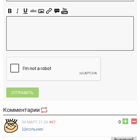
ОТПРАВИТЬ
Комментарии
0
06 МАРТ 21:26
#47
Шкoльник
Bыживший