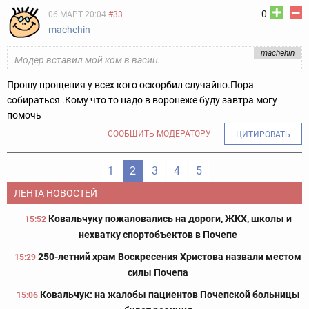
0
06 МАРТ 20:04
#33
machehin
machehin
Модер вставил мой ком в васин.
Прошу прощения у всех кого оскорбил случайно.Пора
собираться .Кому что то надо в воронеже буду завтра могу
помочь
СООБЩИТЬ МОДЕРАТОРУ
ЦИТИРОВАТЬ
1
2
3
4
5
ЛЕНТА НОВОСТЕЙ
Ковальчуку пожаловались на дороги, ЖКХ, школы и
15:52
нехватку спортобъектов в Почепе
250-летний храм Воскресения Христова назвали местом
15:29
силы Почепа
Ковальчук: на жалобы пациентов Почепской больницы
15:06