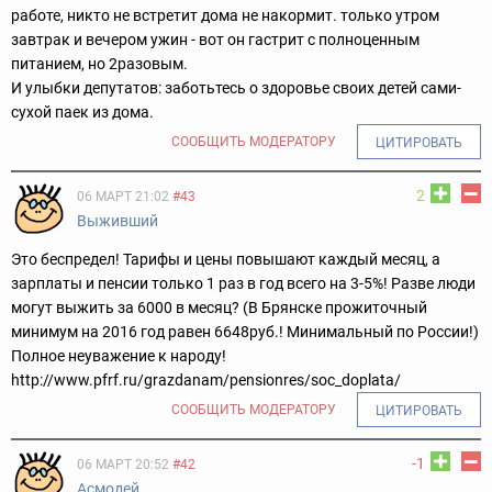
работе, никто не встретит дома не накормит. только утром
завтрак и вечером ужин - вот он гастрит с полноценным
питанием, но 2разовым.
И улыбки депутатов: заботьтесь о здоровье своих детей сами-
сухой паек из дома.
СООБЩИТЬ МОДЕРАТОРУ
ЦИТИРОВАТЬ
2
06 МАРТ 21:02
#43
Bыживший
Это беспредел! Тарифы и цены повышают каждый месяц, а
зарплаты и пенсии только 1 раз в год всего на 3-5%! Разве люди
могут выжить за 6000 в месяц? (В Брянске прожиточный
минимум на 2016 год равен 6648руб.! Минимальный по России!)
Полное неуважение к народу!
http://www.pfrf.ru/grazdanam/pensionres/soc_doplata/
СООБЩИТЬ МОДЕРАТОРУ
ЦИТИРОВАТЬ
-1
06 МАРТ 20:52
#42
Асмодей