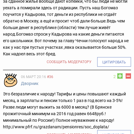
за сданное жильё вообще дают копейки, что бы люди не могли
уехать а помирали здесь от радиации. Пусть наш Богомаз
поучится у Кадырова, тот деньги из республики не отдаёт
обратно в Москву, а ещё и просит чтоб дали больше.Ведь чем
больше денег в республике (области) тем лучше живёт
народ.Богомаз спроси у Кадырова на какие деньги питаются
его школьники. Вот почему за главу Чечни голосуют народ,а не
как у нас при пустых участках ,явка оказывается больше 50%.
Как надоел весь этот бред.
СООБЩИТЬ МОДЕРАТОРУ
ЦИТИРОВАТЬ
2
06 МАРТ 20:16
#36
Двoрник
Это безразличие к народу! Тарифы и цены повышают каждый
месяц, а зарплаты и пенсии только 1 раз в год всего на 3-5%!
Разве люди могут выжить за 6000 в месяц? (В Брянске
прожиточный минимум на 2016 год равен 6648руб.!
минимальный по России!) Полное неуважение к народу!
http://www.pfrf.ru/grazdanam/pensionres/soc_doplata/