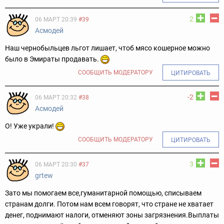
2
06 МАРТ 20:39
#39
Асмодей
Наш чернобыльцев льгот лишает, чтоб мясо кошерное можно
было в Эмираты продавать.
СООБЩИТЬ МОДЕРАТОРУ
ЦИТИРОВАТЬ
-2
06 МАРТ 20:32
#38
Асмодей
О! Уже украли!
СООБЩИТЬ МОДЕРАТОРУ
ЦИТИРОВАТЬ
3
06 МАРТ 20:30
#37
grtew
Зато мы помогаем все,гуманитарной помощью, списываем
странам долги. Потом нам всем говорят, что стране не хватает
денег, поднимают налоги, отменяют зоны загрязнения.Выплаты