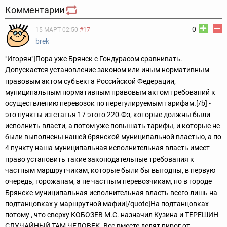
Комментарии
0
15 МАРТ 02:50
#17
brek
"Игорян"]Пора уже Брянск с Гондурасом сравнивать.
Допускается установление законом или иным нормативным
правовым актом субъекта Российской Федерации,
муниципальным нормативным правовым актом требований к
осуществлению перевозок по нерегулируемым тарифам.[/b] -
это пункты из статья 17 этого 220-Фз, которые должны были
исполнить власти, а потом уже повышать тарифы, и которые не
были выполнены нашей брянской муниципальной властью, а по
4 пункту наша муниципальная исполнительная власть имеет
право установить такие законодательные требования к
частным маршрутчикам, которые были бы выгодны, в первую
очередь, горожанам, а не частным перевозчикам, но в городе
Брянске муниципальная исполнительная власть всего лишь на
подтанцовках у маршрутной мафии[/quote]
На подтанцовках
потому , что сверху КОБОЗЕВ М.С. назначил Кузина и ТЕРЕШИН
СЛУЧАЙНЫЙ ТАМ ЧЕЛОВЕК. Все вместе делят пирог от