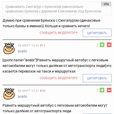
Vita
Сравнивать Сингапур с Брянском равносильно
сравнению Брянска с деревней Елисеевичи под Брянском
Думаю при сравнении Брянска с Сингапуром одинаковые
только буквы в именах)) больше и сравнить нечего!
СООБЩИТЬ МОДЕРАТОРУ
ЦИТИРОВАТЬ
2
08 МАРТ 10:43
#11
вовbr
[quote name="вовbr"]Равнять маршрутный автобус с легковым
автоиобилем могут только далёкие от автотранспорта люди[это
касается перевозок на такси и маршрутках
СООБЩИТЬ МОДЕРАТОРУ
ЦИТИРОВАТЬ
1
08 МАРТ 10:41
#10
вовbr
Равнять маршрутный автобус с легковым автоиобилем могут
только далёкие от автотранспорта люди