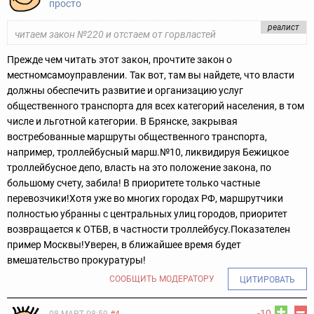
просто
реалист
читаем закон №220 и отстаем от горвластей
Прежде чем читать этот закон, прочтите закон о
местном
самоуправлении.
Так вот, там вы найдете, что власти
должны обеспечить развитие и организацию услуг
общественного транспорта для всех категорий населения, в том
числе и льготной категории. В Брянске, закрывая
востребованные маршруты общественного транспорта,
например, троллейбусный марш.№10, ликвидируя Бежицкое
троллейбусное депо, власть на это положение закона, по
большому счету, забила! В приоритете только частные
перевозчики!
Хотя уже во многих городах РФ, маршрутчики
полностью убранны с центральных улиц городов, приоритет
возвращается к ОТБВ, в частности троллейбусу.Показателен
пример Москвы!
Уверен, в ближайшее время будет
вмешательство прокуратуры!
СООБЩИТЬ МОДЕРАТОРУ
ЦИТИРОВАТЬ
-10
08 МАРТ 08:59
#4