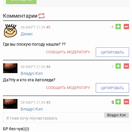
Комментарии
-1
08 МАРТ 21:39
#5
Денис
Где вы плохую погоду нашли? ??
СООБЩИТЬ МОДЕРАТОРУ
ЦИТИРОВАТЬ
1
08 МАРТ 21:06
#4
Владус Кэп
Да?Ну и кто эта Автоледи?
СООБЩИТЬ МОДЕРАТОРУ
ЦИТИРОВАТЬ
0
08 МАРТ 21:04
#3
Владус Кэп
Владус Кэп
Я тоже хочу поучастаовать
БР без чув))))