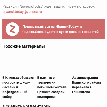
Редакция "БрянскToday" ждет ваших писем по адресу:
bryansktoday@yandex.ru
Подписывайтесь на «БрянскToday» в
Яндекс.Дзен. Будьте в курсе дневных новостей
Похожие материалы
В Клинцах обещают
В память о
Администрация
построить школу,
трагически
Брянского района
бассейн и
погибшем жителе
переехала в
Кафедральный
Брянска создали
Глинищево
собор
видеоролик
Добавить комментарий