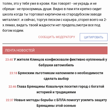
толян, это у тебя уже в крови. Как говорят - не украдь и не
сбреши - не прокормишь души. Видно в пам яти крепко сидит
школа когда ты торговал кирпичом на стародубском заводе
металлист. и сейчас, торгуя песком с карьера ,сгорел всего на 2-
х лямах, видать твоей жадности нет предела,смотри все под
богом ходим.
СООБЩИТЬ МОДЕРАТОРУ
ЦИТИРОВАТЬ
ЛЕНТА НОВОСТЕЙ
У жителя Клинцов конфисковали фиктивно купленный у
23:40
бабушки автомобиль
Брянским льготникам напомнили о необходимости
23:18
сделать выбор
Глава Брянщины Ковальчук посетил город с богатой
22:46
историей и традициями
Новые методы борьбы с БПЛА помогут усилить защиту
22:37
Брянщины этой осенью