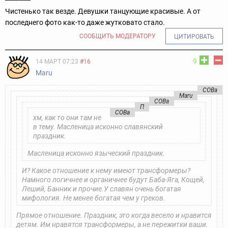
Чистенько так везде. Девушки танцующие красивые. А от
последнего фото как-то даже жутковато стало.
СООБЩИТЬ МОДЕРАТОРУ
ЦИТИРОВАТЬ
9
14 МАРТ 07:23
#16
Maru
COBa
Maru
COBa
П
COBa
хм, как то они там не
в тему. Масленица исконно славянский
праздник.
Масленица исконно языческий праздник.
И? Какое отношение к нему имеют трансформеры?
Намного логичнее и органичнее будут Баба-Яга, Кощей,
Леший, Банник и прочие.
У славян очень богатая
мифология. Не менее богатая чем у греков.
Прямое отношение. Праздник, это когда весело и нравится
детям. Им нравятся трансформеры, а не пережитки ваши.