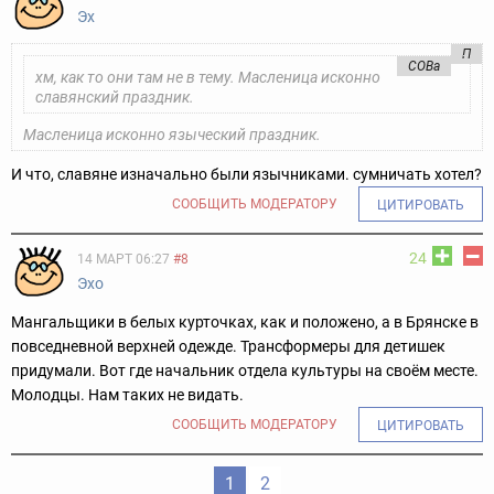
Эх
П
COBa
хм, как то они там не в тему. Масленица исконно
славянский праздник.
Масленица исконно языческий праздник.
И что, славяне изначально были язычниками. сумничать хотел?
СООБЩИТЬ МОДЕРАТОРУ
ЦИТИРОВАТЬ
24
14 МАРТ 06:27
#8
Эхо
Мангальщики в белых курточках, как и положено, а в Брянске в
повседневной верхней одежде. Трансформеры для детишек
придумали. Вот где начальник отдела культуры на своём месте.
Молодцы. Нам таких не видать.
СООБЩИТЬ МОДЕРАТОРУ
ЦИТИРОВАТЬ
1
2