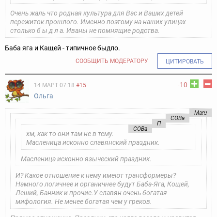
Очень жаль что родная культура для Вас и Ваших детей
пережиток прошлого. Именно поэтому на наших улицах
столько б ы д л а.
Иваны не помнящие родства.
Баба яга и Кащей - типичное быдло.
СООБЩИТЬ МОДЕРАТОРУ
ЦИТИРОВАТЬ
-10
14 МАРТ 07:18
#15
Ольга
Maru
COBa
П
COBa
хм, как то они там не в тему.
Масленица исконно славянский праздник.
Масленица исконно языческий праздник.
И? Какое отношение к нему имеют трансформеры?
Намного логичнее и органичнее будут Баба-Яга, Кощей,
Леший, Банник и прочие.
У славян очень богатая
мифология. Не менее богатая чем у греков.