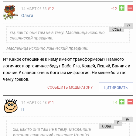
-12
14 МАРТ 06:53
#12
Ольга
П
COBa
хм, как то они там не в тему. Масленица исконно
славянский праздник.
Масленица исконно языческий праздник.
И? Какое отношение к нему имеют трансформеры? Намного
логичнее и органичнее будут Баба-Яга, Кощей, Леший, Банник и
прочие.
У славян очень богатая мифология. Не менее богатая
чем у греков.
СООБЩИТЬ МОДЕРАТОРУ
ЦИТИРОВАТЬ
14
14 МАРТ 06:48
#11
П
Эх
П
COBa
хм, как то они там не в тему. Масленица
исконно славянский праздник.[/quote]