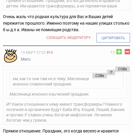
Прямое отношение. Праздник, это когда весело и нравится
детям. Им нравятся трансформеры, а не пережитки ваши.
Очень жаль что родная культура для Вас и Ваших детей
пережиток прошлого. Именно поэтому на наших улицах столько
б ы д л а.
Иваны не помнящие родства.
СООБЩИТЬ МОДЕРАТОРУ
ЦИТИРОВАТЬ
13
14 МАРТ 07:02
#14
Maru
COBa
П
COBa
хм, как то они там не в тему. Масленица
исконно славянский праздник.
Масленица исконно языческий праздник.
И? Какое отношение к нему имеют трансформеры? Намного
логичнее и органичнее будут Баба-Яга, Кощей, Леший, Банник
и прочие.
У славян очень богатая мифология. Не менее
богатая чем у греков.
Прямое отношение. Праздник, это когда весело и нравится