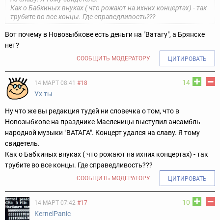
Как о Бабкиных внуках ( что рожают на ихних концертах) - так
трубите во все концы. Где справедливость???
Вот почему в Новозыбкове есть деньги на "Ватагу", а Брянске
нет?
СООБЩИТЬ МОДЕРАТОРУ
ЦИТИРОВАТЬ
14
14 МАРТ 08:41
#18
Ух ты
Ну что же вы редакция тудей ни словечка о том, что в
Новозыбкове на празднике Масленицы выступил ансамбль
народной музыки "ВАТАГА". Концерт удался на славу. Я тому
свидетель.
Как о Бабкиных внуках ( что рожают на ихних концертах) - так
трубите во все концы. Где справедливость???
СООБЩИТЬ МОДЕРАТОРУ
ЦИТИРОВАТЬ
10
14 МАРТ 07:42
#17
KernelPanic