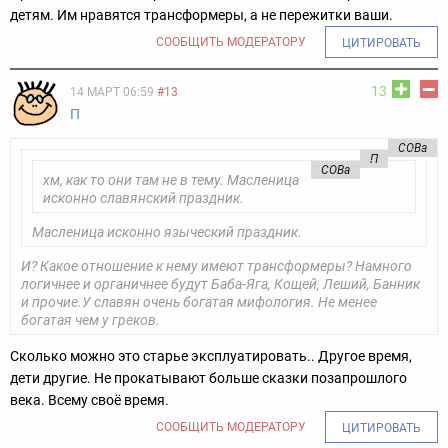
детям. Им нравятся трансформеры, а не пережитки ваши.
СООБЩИТЬ МОДЕРАТОРУ
ЦИТИРОВАТЬ
13
14 МАРТ 06:59
#13
П
COBa
П
COBa
хм, как то они там не в тему. Масленица
исконно славянский праздник.
Масленица исконно языческий праздник.
И? Какое отношение к нему имеют трансформеры? Намного
логичнее и органичнее будут Баба-Яга, Кощей, Леший, Банник
и прочие.
У славян очень богатая мифология. Не менее
богатая чем у греков.
Сколько можно это старье эксплуатировать.. Другое время,
дети другие. Не прокатывают больше сказки позапрошлого
века. Всему своё время.
СООБЩИТЬ МОДЕРАТОРУ
ЦИТИРОВАТЬ