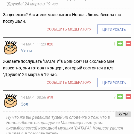
"Дружба" 24 марта в 19 час.
За денежки? А жители маленького Новозыбкова бесплатно
послушали.
СООБЩИТЬ МОДЕРАТОРУ
ЦИТИРОВАТЬ
1
14 МАРТ 11:23
#20
Ух ты
Желаете послушать "ВАТАГУ"в Брянске? На сколько мне
известно, они готовят концерт, который состоится в к/з
"Дружба" 24 марта в 19 час.
СООБЩИТЬ МОДЕРАТОРУ
ЦИТИРОВАТЬ
7
14 МАРТ 08:56
#19
Зол
Ух ты
Ну что же вы редакция тудей ни словечка о том, что в
Новозыбкове на празднике Масленицы выступил
ансам[censored] народной музыки "ВАТАГА". Концерт удался
на славу. Я тому свидетель.