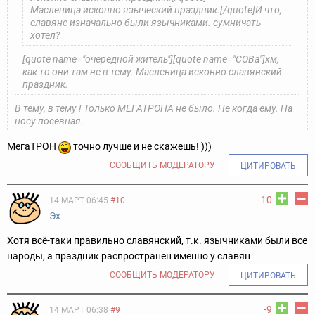
Масленица исконно языческий праздник.[/quote]
И что,
славяне изначально были язычниками. сумничать
хотел?
[quote name="очередной житель"][quote name="COBa"]хм,
как то они там не в тему. Масленица исконно славянский
праздник.
В тему, в тему ! Только МЕГАТРОНА не было. Не когда ему. На
носу посевная.
МегаТРОН
точно лучше и не скажешь! )))
СООБЩИТЬ МОДЕРАТОРУ
ЦИТИРОВАТЬ
-10
14 МАРТ 06:45
#10
Эх
Хотя всё-таки правильно славянский, т.к. язычниками были все
народы, а праздник распространен именно у славян
СООБЩИТЬ МОДЕРАТОРУ
ЦИТИРОВАТЬ
-9
14 МАРТ 06:38
#9