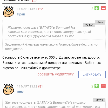
2
14 МАРТ 13:51
#22
Прав
Bmv
Ух ты
Желаете послушать "ВАТАГУ"в Брянске? На
сколько мне известно, они готовят концерт, который
состоится в к/з "Дружба" 24 марта в 19 час.
За денежки? А жители маленького Новозыбкова бесплатно
послушали.
Стоимость билетов всего- то 300 р. Думаю это не так дорого.
Вспомните так называемый подарок женщинам от Бабкиных
внуков по 1200 рублей в драмтеатре.
СООБЩИТЬ МОДЕРАТОРУ
ЦИТИРОВАТЬ
2
14 МАРТ 13:12
#21
Bmv
Ух ты
Желаете послушать "ВАТАГУ"в Брянске? На сколько
мне известно, они готовят концерт, который состоится в к/з