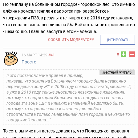
По генплану на больничном городке - городской лес. Это именно
алёхин кромсал генплан как хотел при разработке и
утверждении ПЗЗ, в результате гипрогор в 2016 году установил,
что генплан выполнен лишь на 5%. Всё остальное строительство
- незаконно. Главная заслуга в этом - алёхина.
СООБЩИТЬ МОДЕРАТОРУ
ЦИТИРОВАТЬ
-5
16 МАРТ 14:29
#41
Просто
местный житель
я это постановление привел в пример,
показав, что земля на Больничном городке была незаконно
переведена в зону Ж1 в 2008 году согласно этим "правилам...",
а уже в 2010 году так же вносились незаконные изменения,
потому что территория Больничного городка по ген.плану
города эта зона ОД4 и никаких изменений не должно быть,
потому что первоначален и законен для любого
строительства только генеральный план города, а не какие то
городские "правила..."
То есть вы мне пытаетесь доказать, что Полещенко продавил
эту зону изначально.. Ну исходного проекта у меня нет, чтобы