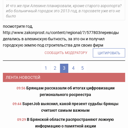
И что же при Алехине планировали, кроме старого аэропорта?
ибо больничный городок это 2013 год, в горсовете уже его не
было
посмотрите год,
http://www.zakonprost.ru/content/regional/7/577803
переводы
делались в алехинскую бытность, за это он и получил
городскую землю под строительства для своих фирм
СООБЩИТЬ МОДЕРАТОРУ
ЦИТИРОВАТЬ
1
2
3
4
5
ЛЕНТА НОВОСТЕЙ
Брянцам рассказали об итогах цифровизации
09:56
регионального росреестра
SuperJob выяснил, какой презент судьбы брянцы
09:44
считают самым важным
В Брянской области распространяют ложную
09:29
информацию о памятной акции