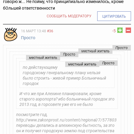
говорю ж... Не пойму, что принципиально изменилось, кроме
бОльшей ответственности
СООБЩИТЬ МОДЕРАТОРУ
ЦИТИРОВАТЬ
-5
16 МАРТ 13:48
#36
Просто
Просто
местный житель
Просто
местный житель
Просто
местный житель
по действующему
городскому генеральному плану нельзя
было строить - живой пример Больничный
городок
И что же при Алехине планировали, кроме
старого аэропорта? ибо больничный городок это
2013 год, в горсовете уже его не было
посмотрите год,
http://www.zakonprost.ru/content/regional/7/577803
переводы делались в алехинскую бытность, за это
он и получил городскую землю под строительства