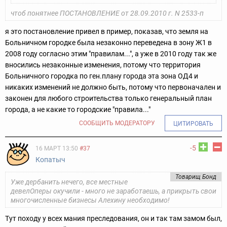
чтоб понятнее ПОСТАНОВЛЕНИЕ от 28.09.2010 г. N 2533-п
я это постановление привел в пример, показав, что земля на
Больничном городке была незаконно переведена в зону Ж1 в
2008 году согласно этим "правилам...", а уже в 2010 году так же
вносились незаконные изменения, потому что территория
Больничного городка по ген.плану города эта зона ОД4 и
никаких изменений не должно быть, потому что первоначален и
законен для любого строительства только генеральный план
города, а не какие то городские "правила..."
СООБЩИТЬ МОДЕРАТОРУ
ЦИТИРОВАТЬ
-5
16 МАРТ 13:50
#37
Копатыч
Товарищ Бонд
Уже дербанить нечего, все местные
девелОперы окучили - много не заработаешь, а прикрыть свои
многочисленные бизнесы Алехину необходимо!
Тут походу у всех мания преследования, он и так там замом был,