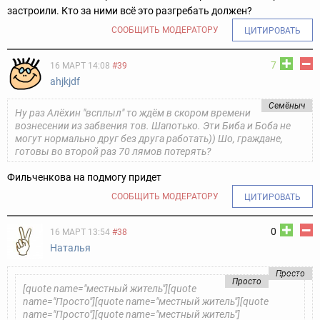
застроили. Кто за ними всё это разгребать должен?
СООБЩИТЬ МОДЕРАТОРУ
ЦИТИРОВАТЬ
7
16 МАРТ 14:08
#39
ahjkjdf
Семёныч
Ну раз Алёхин "всплыл" то ждём в скором времени
вознесении из забвения тов. Шапотько. Эти Биба и Боба не
могут нормально друг без друга работать)) Шо, граждане,
готовы во второй раз 70 лямов потерять?
Фильченкова на подмогу придет
СООБЩИТЬ МОДЕРАТОРУ
ЦИТИРОВАТЬ
0
16 МАРТ 13:54
#38
Наталья
Просто
Просто
[quote name="местный житель"][quote
name="Просто"][quote name="местный житель"][quote
name="Просто"][quote name="местный житель"]