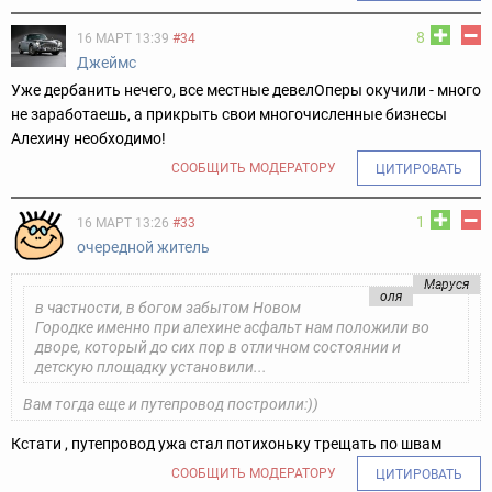
8
16 МАРТ 13:39
#34
Джеймс
Уже дербанить нечего, все местные девелОперы окучили - много
не заработаешь, а прикрыть свои многочисленные бизнесы
Алехину необходимо!
СООБЩИТЬ МОДЕРАТОРУ
ЦИТИРОВАТЬ
1
16 МАРТ 13:26
#33
очередной житель
Маруся
оля
в частности, в богом забытом Новом
Городке именно при алехине асфальт нам положили во
дворе, который до сих пор в отличном состоянии и
детскую площадку установили...
Вам тогда еще и путепровод построили:))
Кстати , путепровод ужа стал потихоньку трещать по швам
СООБЩИТЬ МОДЕРАТОРУ
ЦИТИРОВАТЬ