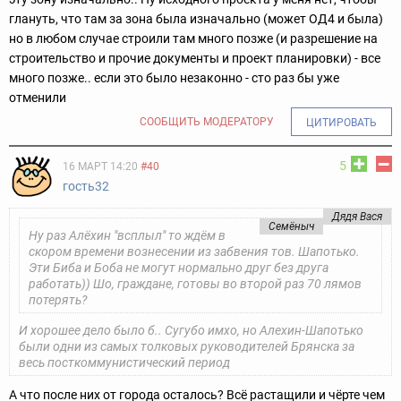
глануть, что там за зона была изначально (может ОД4 и была)
но в любом случае строили там много позже (и разрешение на
строительство и прочие документы и проект планировки) - все
много позже.. если это было незаконно - сто раз бы уже
отменили
СООБЩИТЬ МОДЕРАТОРУ
ЦИТИРОВАТЬ
5
16 МАРТ 14:20
#40
гость32
Дядя Вася
Семёныч
Ну раз Алёхин "всплыл" то ждём в
скором времени вознесении из забвения тов. Шапотько.
Эти Биба и Боба не могут нормально друг без друга
работать)) Шо, граждане, готовы во второй раз 70 лямов
потерять?
И хорошее дело было б.. Сугубо имхо, но Алехин-Шапотько
были одни из самых толковых руководителей Брянска за
весь посткоммунистический период
А что после них от города осталось? Всё растащили и чёрте чем