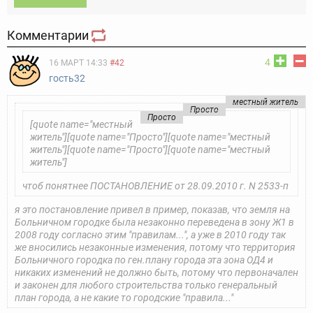
Комментарии
4
16 МАРТ 14:33
#42
гость32
местный житель
Просто
Просто
[quote name="местный
житель"][quote name="Просто"][quote name="местный
житель"][quote name="Просто"][quote name="местный
житель"]
чтоб понятнее ПОСТАНОВЛЕНИЕ от 28.09.2010 г. N 2533-п
я это постановление привел в пример, показав, что земля на
Больничном городке была незаконно переведена в зону Ж1 в
2008 году согласно этим "правилам...", а уже в 2010 году так
же вносились незаконные изменения, потому что территория
Больничного городка по ген.плану города эта зона ОД4 и
никаких изменений не должно быть, потому что первоначален
и законен для любого строительства только генеральный
план города, а не какие то городские "правила..."