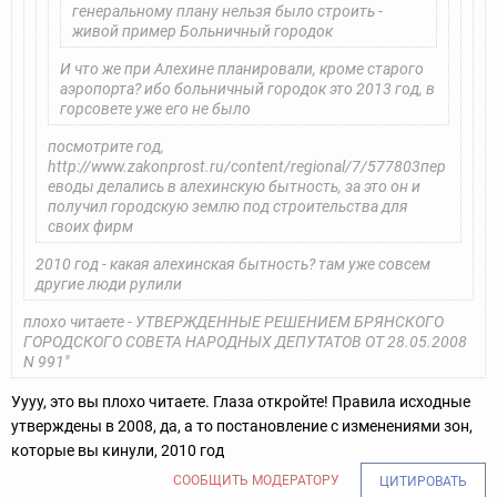
генеральному плану нельзя было строить -
живой пример Больничный городок
И что же при Алехине планировали, кроме старого
аэропорта? ибо больничный городок это 2013 год, в
горсовете уже его не было
посмотрите год,
http://www.zakonprost.ru/content/regional/7/577803
пер
еводы делались в алехинскую бытность, за это он и
получил городскую землю под строительства для
своих фирм
2010 год - какая алехинская бытность? там уже совсем
другие люди рулили
плохо читаете - УТВЕРЖДЕННЫЕ РЕШЕНИЕМ БРЯНСКОГО
ГОРОДСКОГО СОВЕТА НАРОДНЫХ ДЕПУТАТОВ ОТ 28.05.2008
N 991"
Уууу, это вы плохо читаете. Глаза откройте! Правила исходные
утверждены в 2008, да, а то постановление с изменениями зон,
которые вы кинули, 2010 год
СООБЩИТЬ МОДЕРАТОРУ
ЦИТИРОВАТЬ