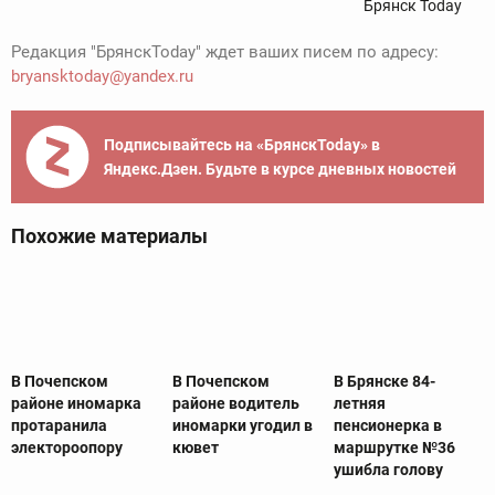
Брянск Today
Редакция "БрянскToday" ждет ваших писем по адресу:
bryansktoday@yandex.ru
Подписывайтесь на «БрянскToday» в
Яндекс.Дзен. Будьте в курсе дневных новостей
Похожие материалы
В Почепском
В Почепском
В Брянске 84-
районе иномарка
районе водитель
летняя
протаранила
иномарки угодил в
пенсионерка в
электороопору
кювет
маршрутке №36
ушибла голову