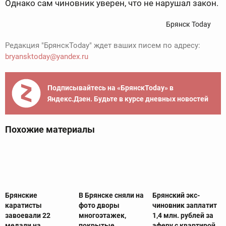
Однако сам чиновник уверен, что не нарушал закон.
Брянск Today
Редакция "БрянскToday" ждет ваших писем по адресу:
bryansktoday@yandex.ru
Подписывайтесь на «БрянскToday» в
Яндекс.Дзен. Будьте в курсе дневных новостей
Похожие материалы
Брянские
В Брянске сняли на
Брянский экс-
каратисты
фото дворы
чиновник заплатит
завоевали 22
многоэтажек,
1,4 млн. рублей за
медали на
покрытые
аферу с квартирой