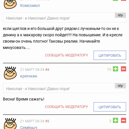
Комсомол
nhy
Николая - к Николаю! Давно пора!
если щеглов и его большой друг рядом с лучкиным-то он не к
денину а к макарову скоро пойдет!!! На повышение. И в кресле
своем-он очень плотно! Таковы реалии. Начинайте
минусовать....
СООБЩИТЬ МОДЕРАТОРУ
ЦИТИРОВАТЬ
10
21 МАРТ 08:34
#4
крючкин
nhy
Николая - к Николаю! Давно пора!
Весна! Время сажать!
СООБЩИТЬ МОДЕРАТОРУ
ЦИТИРОВАТЬ
3
21 МАРТ 06:34
#3
Семёныч