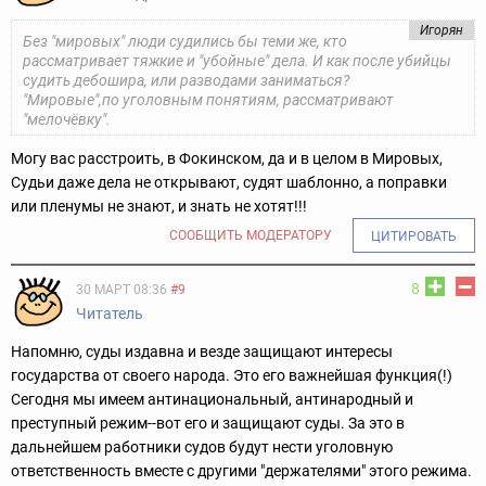
Игорян
Без "мировых" люди судились бы теми же, кто
рассматривает тяжкие и "убойные" дела. И как после убийцы
судить дебошира, или разводами заниматься?
"Мировые",по уголовным понятиям, рассматривают
"мелочёвку".
Могу вас расстроить, в Фокинском, да и в целом в Мировых,
Судьи даже дела не открывают, судят шаблонно, а поправки
или пленумы не знают, и знать не хотят!!!
СООБЩИТЬ МОДЕРАТОРУ
ЦИТИРОВАТЬ
8
30 МАРТ 08:36
#9
Читатель
Напомню, суды издавна и везде защищают интересы
государства от своего народа. Это его важнейшая функция(!)
Сегодня мы имеем антинациональный, антинародный и
преступный режим--вот его и защищают суды. За это в
дальнейшем работники судов будут нести уголовную
ответственность вместе с другими "держателями" этого режима.