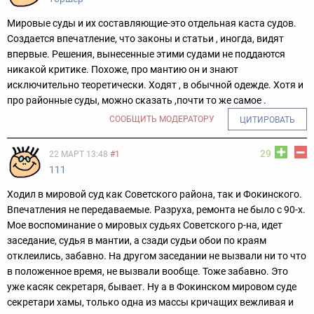
Мировые суды и их составляющие-это отдельная каста судов.
Создается впечатление, что законы и статьи , иногда, видят
впервые. Решения, вынесенные этими судами не поддаются
никакой критике. Похоже, про мантию он и знают
исключительно теоретически. Ходят , в обычной одежде. Хотя и
про районные суды, можно сказать ,почти то же самое .
СООБЩИТЬ МОДЕРАТОРУ
ЦИТИРОВАТЬ
29
22 МАРТ 13:48
#1
111
Ходил в мировой суд как Советского района, так и Фокинского.
Впечатления не передаваемые. Разруха, ремонта не было с 90-х.
Мое воспоминание о мировых судьях Советского р-на, идет
заседание, судья в мантии, а сзади судьи обои по краям
отклеились, забавно. На другом заседании не вызвали ни то что
в положенное время, не вызвали вообще. Тоже забавно. Это
уже касяк секретаря, бывает. Ну а в Фокинском мировом суде
секретари хамы, только одна из массы кричащих вежливая и