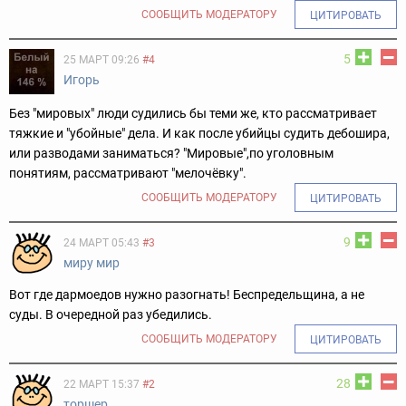
СООБЩИТЬ МОДЕРАТОРУ
ЦИТИРОВАТЬ
5
25 МАРТ 09:26
#4
Игорь
Без "мировых" люди судились бы теми же, кто рассматривает
тяжкие и "убойные" дела. И как после убийцы судить дебошира,
или разводами заниматься? "Мировые",по уголовным
понятиям, рассматривают "мелочёвку".
СООБЩИТЬ МОДЕРАТОРУ
ЦИТИРОВАТЬ
9
24 МАРТ 05:43
#3
миру мир
Вот где дармоедов нужно разогнать! Беспредельщина, а не
суды. В очередной раз убедились.
СООБЩИТЬ МОДЕРАТОРУ
ЦИТИРОВАТЬ
28
22 МАРТ 15:37
#2
торшер