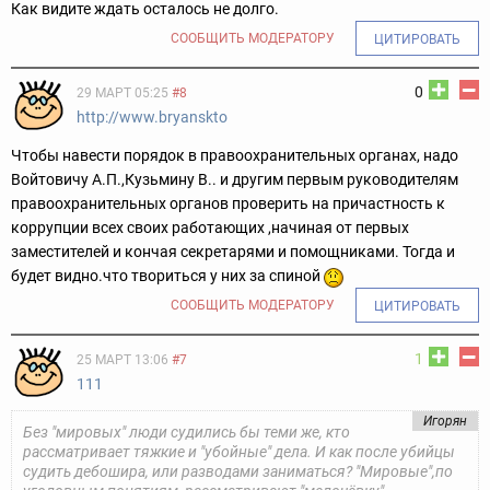
Как видите ждать осталось не долго.
СООБЩИТЬ МОДЕРАТОРУ
ЦИТИРОВАТЬ
0
29 МАРТ 05:25
#8
http://www.bryanskto
Чтобы навести порядок в правоохранительных органах, надо
Войтовичу А.П.,Кузьмину В.. и другим первым руководителям
правоохранительных органов проверить на причастность к
коррупции всех своих работающих ,начиная от первых
заместителей и кончая секретарями и помощниками. Тогда и
будет видно.что твориться у них за спиной
СООБЩИТЬ МОДЕРАТОРУ
ЦИТИРОВАТЬ
1
25 МАРТ 13:06
#7
111
Игорян
Без "мировых" люди судились бы теми же, кто
рассматривает тяжкие и "убойные" дела. И как после убийцы
судить дебошира, или разводами заниматься? "Мировые",по