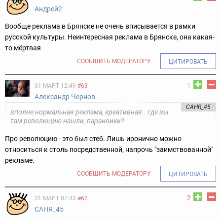
Андрей2
Вообще реклама в Брянске не очень вписывается в рамки
русской культуры. Неинтересная реклама в Брянске, она какая-
то мёртвая
СООБЩИТЬ МОДЕРАТОРУ
ЦИТИРОВАТЬ
1
31 МАРТ 12:49
#63
Александр Чернов
CAHR_45
вполне нормальная реклама, креативная.. где вы
там революцию нашли, параноики?
Про революцию - это был стеб. Лишь иронично можно
относиться к столь посредственной, напрочь "заимствованной"
рекламе.
СООБЩИТЬ МОДЕРАТОРУ
ЦИТИРОВАТЬ
-2
31 МАРТ 07:43
#62
CAHR_45