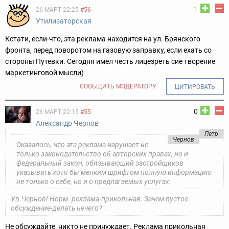
1
26 МАРТ 22:25
#56
Утилизаторская
Кстати, если-что, эта реклама находится на ул. Брянского
фронта, перед поворотом на газовую заправку, если ехать со
стороны Путевки. Сегодня имел честь лицезреть сие творение
маркетинговой мысли)
СООБЩИТЬ МОДЕРАТОРУ
ЦИТИРОВАТЬ
0
26 МАРТ 22:15
#55
Александр Чернов
Петр
Чернов
Оказалось, что эта реклама нарушает не
только законодательство об авторских правах, но и
федеральный закон, обязывающий застройщиков
указывать хотя бы мелким шрифтом полную информацию
не только о себе, но и о предлагаемых услугах.
Ув.Чернов! Норм. реклама-прикольная. Зачем пустое
обсуждение-делать нечего?
Не обсуждайте, никто не принуждает. Реклама прикольная