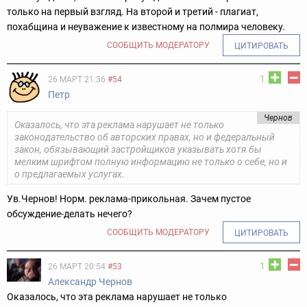
только на первый взгляд. На второй и третий - плагиат,
похабщина и неуважение к известному на полмира человеку.
СООБЩИТЬ МОДЕРАТОРУ
ЦИТИРОВАТЬ
1
26 МАРТ 21:36
#54
Петр
Чернов
Оказалось, что эта реклама нарушает не только
законодательство об авторских правах, но и федеральный
закон, обязывающий застройщиков указывать хотя бы
мелким шрифтом полную информацию не только о себе, но и
о предлагаемых услугах.
Ув.Чернов! Норм. реклама-прикольная. Зачем пустое
обсуждение-делать нечего?
СООБЩИТЬ МОДЕРАТОРУ
ЦИТИРОВАТЬ
1
26 МАРТ 20:54
#53
Александр Чернов
Оказалось, что эта реклама нарушает не только