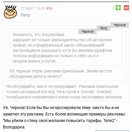
3
27 МАРТ 10:03
#59
Петр
Чернов
Петр
Чернов
Оказалось, что эта реклама
нарушает не только законодательство об авторских
правах, но и федеральный закон, обязывающий
застройщиков указывать хотя бы мелким шрифтом
полную информацию не только о себе, но и о
предлагаемых услугах.
Ув.Чернов! Норм. реклама-прикольная. Зачем пустое
обсуждение-делать нечего?
Не обсуждайте, никто не принуждает. Реклама прикольная
только на первый взгляд. На второй и третий - плагиат,
похабщина и неуважение к известному на полмира человеку.
Ув. Чернов! Если бы Вы не муссировали тему- никто бы и не
заметил эту рекламу. Есть более вопиющие примеры рекламы:
"Мы убили о стену своё желание повысить тарифы. Теле2" -
Володарка.