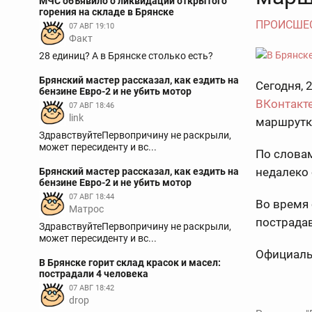
МЧС объявило о ликвидации открытого
горения на складе в Брянске
ПРОИСШЕ
07 АВГ 19:10
Факт
28 единиц? А в Брянске столько есть?
Брянский мастер рассказал, как ездить на
Сегодня, 
бензине Евро-2 и не убить мотор
ВКонтакт
07 АВГ 18:46
link
маршрутка
ЗдравствуйтеПервопричину не раскрыли,
может пересиденту и вс...
По слова
недалеко 
Брянский мастер рассказал, как ездить на
бензине Евро-2 и не убить мотор
07 АВГ 18:44
Во время 
Матрос
пострадав
ЗдравствуйтеПервопричину не раскрыли,
может пересиденту и вс...
Официаль
В Брянске горит склад красок и масел:
пострадали 4 человека
07 АВГ 18:42
drop