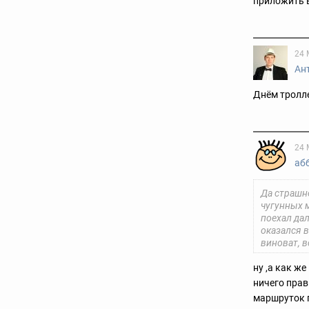
приложить в
24 
Ан
Днём тролле
24 
аб
Да страшн
чугунных м
поехал дал
оказался в
виноват, в
ну ,а как ж
ничего прав
маршруток п