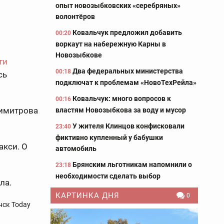
опыт новозыбковских «серебряных»
волонтёров
Ковальчук предложил добавить
00:20
воркаут на набережную Карны в
Новозыбкове
ти
Два федеральных министерства
00:18
сь
подключат к проблемам «НовоТехРейла»
Ковальчук: много вопросов к
00:16
Димитрова
властям Новозыбкова за воду и мусор
У жителя Клинцов конфисковали
23:40
фиктивно купленный у бабушки
акси. О
автомобиль
Брянским льготникам напомнили о
23:18
необходимости сделать выбор
ла.
КАРТИНКА ДНЯ
0
нск Today