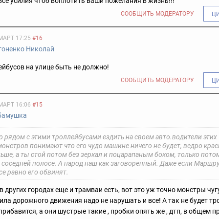
се усилия чтоб воплотить ваши пожелания в жизнь!!!
СООБЩИТЬ МОДЕРАТОРУ
Ц
МАРТ 17:25
#16
тоненко Николай
йбусов на улице быть не должно!
СООБЩИТЬ МОДЕРАТОРУ
Ц
МАРТ 16:06
#15
бамушка
о рядом с этими троллейбусами ездить на своем авто.водители этих
онстров понимают что его чудо машине ничего не будет, ведро крас
ьше, а ты стой потом без зеркал и поцарапаным боком, только пото
 соседней полосе. А народ наш как заговоренный. Даже если Маршру
се равно его обвинят.
е в других городах еще и трамваи есть, вот это уж точно монстры чу
ила дорожного движения надо не нарушать и все! А так не будет тр
рибавится, а они шустрые такие , пробки опять же , дтп, в общем п