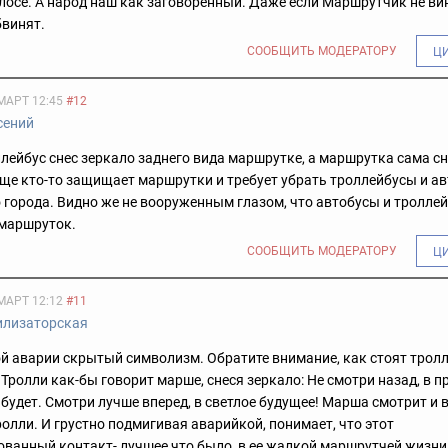
лосе. А народ наш как заговоренный. Даже если Маршрутчик не вин
бвинят.
СООБЩИТЬ МОДЕРАТОРУ
Ц
МАРТ 12:45
#12
сений
ллейбус снес зеркало заднего вида маршрутке, а маршрутка сама сн
еще кто-то защищает маршрутки и требует убрать троллейбусы и ав
 города. Видно же не вооруженным глазом, что автобусы и тролле
 маршруток.
СООБЩИТЬ МОДЕРАТОРУ
Ц
МАРТ 12:12
#11
илизаторская
ой аварии скрытый символизм. Обратите внимание, как стоят тролл
Тролли как-бы говорит марше, снеся зеркало: Не смотри назад, в п
е будет. Смотри лучше вперед, в светлое будущее! Марша смотрит и 
ролли. И грустно подмигивая аварийкой, понимает, что этот
ванный контакт- лучшее что было, в ее жалкой маршрутчей жизни.