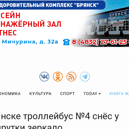
ОНОМИКА
КУЛЬТУРА
СПОРТ
TODAY
КНИГА 
янске троллейбус №4 снёс у
рутки зеркало