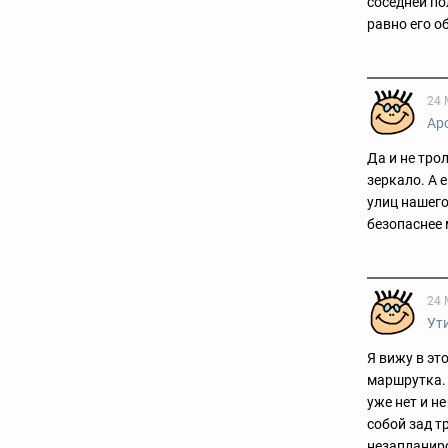
соседней по
равно его о
24 
Ар
Да и не тро
зеркало. А 
улиц нашего
безопаснее
24 
Ут
Я вижу в эт
маршрутка. 
уже нет и н
собой зад т
незапланиро