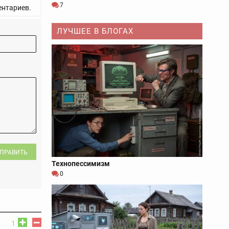
7
нтариев.
ЛУЧШЕЕ В БЛОГАХ
ПРАВИТЬ
Технопессимизм
0
1