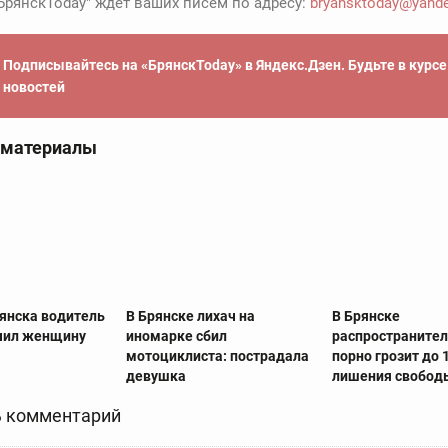
БрянскToday" ждет ваших писем по адресу:
bryansktoday@yande
Подписывайтесь на «БрянскToday» в Яндекс.Дзен. Будьте в курс
новостей
 материалы
рянска водитель
В Брянске лихач на
В Брянске
чил женщину
иномарке сбил
распространител
мотоциклиста: пострадала
порно грозит до 
девушка
лишения свобод
 комментарий