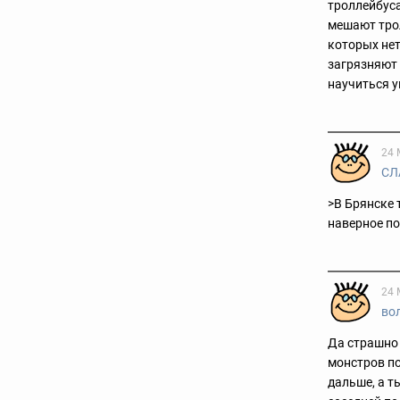
троллейбуса
мешают трол
которых нет
загрязняют 
научиться у
24 
СЛ
>В Брянске 
наверное по
24 
во
Да страшно 
монстров по
дальше, а т