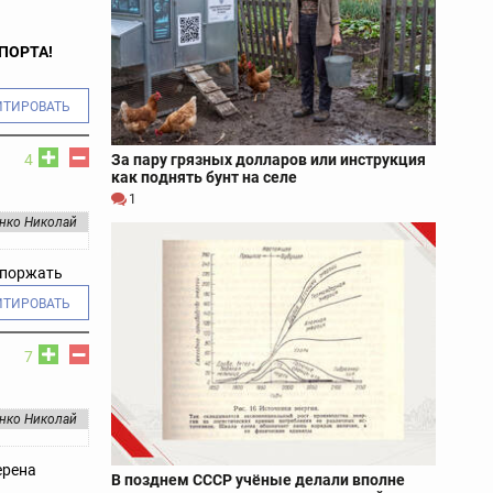
ПОРТА!
ИТИРОВАТЬ
За пару грязных долларов или инструкция
4
как поднять бунт на селе
1
нко Николай
 поржать
ИТИРОВАТЬ
7
нко Николай
ерена
В позднем СССР учёные делали вполне