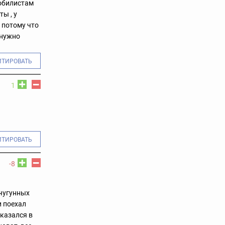
мобилистам
ы , у
 потому что
 нужно
ИТИРОВАТЬ
1
ИТИРОВАТЬ
-8
 чугунных
и поехал
оказался в