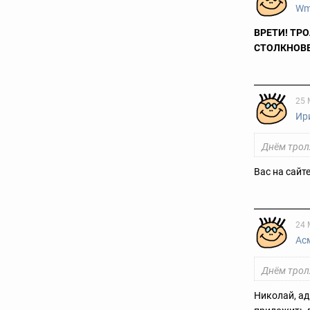
W
ВРЕТИ! ТР
СТОЛКНОВ
25 
Ир
Днём трол
Вас на сайт
24 
Ас
Днём трол
Николай, а