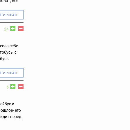
оват, все
ИТИРОВАТЬ
24
есла себе
тобусы с
йбусы
ИТИРОВАТЬ
6
ейбус и
рошлое- его
видит перед
..