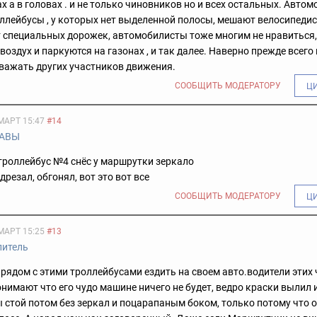
х а в головах . и не только чиновников но и всех остальных. Авто
лейбусы , у которых нет выделенной полосы, мешают велосипедист
 специальных дорожек, автомобилисты тоже многим не нравиться,
воздух и паркуются на газонах , и так далее. Наверно прежде всего
важать других участников движения.
СООБЩИТЬ МОДЕРАТОРУ
Ц
МАРТ 15:47
#14
АВЫ
троллейбус №4 снёс у маршрутки зеркало
дрезал, обгонял, вот это вот все
СООБЩИТЬ МОДЕРАТОРУ
Ц
МАРТ 15:25
#13
литель
рядом с этими троллейбусами ездить на своем авто.водители этих
нимают что его чудо машине ничего не будет, ведро краски вылил 
ы стой потом без зеркал и поцарапаным боком, только потому что 