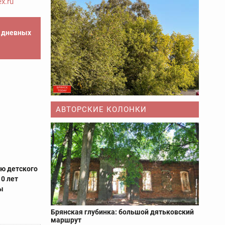
x.ru
е дневных
АВТОРСКИЕ КОЛОНКИ
ю детского
10 лет
ы
Брянская глубинка: большой дятьковский
маршрут