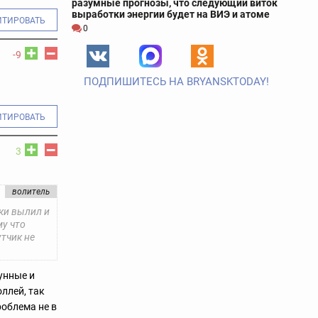
разумные прогнозы, что следующий виток
выработки энергии будет на ВИЭ и атоме
ИТИРОВАТЬ
0
-9
ПОДПИШИТЕСЬ НА BRYANSKTODAY!
ИТИРОВАТЬ
3
волитель
ки вылил и
му что
тчик не
гунные и
оллей, так
роблема не в