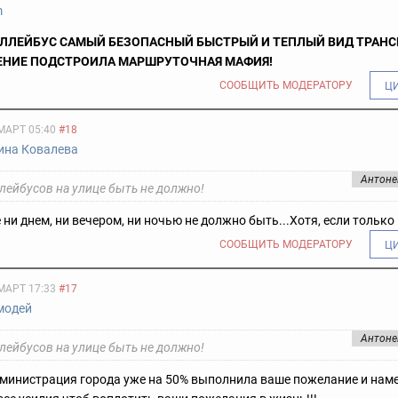
m
ОЛЛЕЙБУС САМЫЙ БЕЗОПАСНЫЙ БЫСТРЫЙ И ТЕПЛЫЙ ВИД ТРАНС
ЕНИЕ ПОДСТРОИЛА МАРШРУТОЧНАЯ МАФИЯ!
СООБЩИТЬ МОДЕРАТОРУ
Ц
МАРТ 05:40
#18
ина Ковалева
Антоне
лейбусов на улице быть не должно!
е ни днем, ни вечером, ни ночью не должно быть...
Хотя, если только
СООБЩИТЬ МОДЕРАТОРУ
Ц
МАРТ 17:33
#17
модей
Антоне
лейбусов на улице быть не должно!
дминистрация города уже на 50% выполнила ваше пожелание и нам