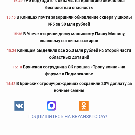
«Не подходите к окнам»: на Брянщине объявлена
16:49
беспилотная опасность
В Клинцах почти завершили обновление сквера у школы
15:40
№5 за 30 млн рублей
В Унече открыли доску машинисту Павлу Мишину,
15:36
спасшему сотни пассажиров
Клинцам выделили все 26,3 млн рублей из второй части
15:24
областных дотаций
Брянская сотрудница СК прошла «Тропу воина» на
15:18
форуме в Подмосковье
В брянских стройучреждениях сохранили 20% доплату за
14:42
ночные смены
ПОДПИШИТЕСЬ НА BRYANSKTODAY!