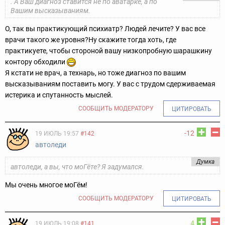
. А Ваш диагноз ставится не по аватарке, а по
Вашим высказываниям.
О, так вы практикующий психиатр? Людей лечите? У вас все
врачи такого же уровня?Ну скажите тогда хоть, где
практикуете, чтобы стороной вашу низкопробную шарашкину
контору обходили
Я кстати не врач, а технарь, но тоже диагноз по вашим
высказываниям поставить могу. У вас с трудом сдерживаемая
истерика и спутанность мыслей.
СООБЩИТЬ МОДЕРАТОРУ
ЦИТИРОВАТЬ
-12
19 ИЮЛЬ 19:57
#142
aвтоледи
Думка
aвтоледи, а вы, что моГёте? Я задумался.
Мы очень многое моГём!
СООБЩИТЬ МОДЕРАТОРУ
ЦИТИРОВАТЬ
4
19 ИЮЛЬ 19:08
#141