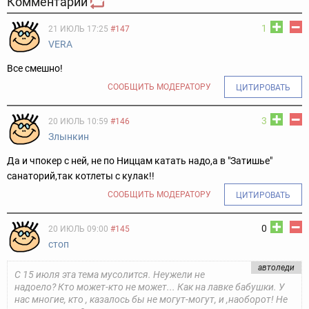
Комментарии
1
21 ИЮЛЬ 17:25
#147
VERA
Все смешно!
СООБЩИТЬ МОДЕРАТОРУ
ЦИТИРОВАТЬ
3
20 ИЮЛЬ 10:59
#146
Злынкин
Да и чпокер с ней, не по Ниццам катать надо,а в "Затишье"
санаторий,так котлеты с кулак!!
СООБЩИТЬ МОДЕРАТОРУ
ЦИТИРОВАТЬ
0
20 ИЮЛЬ 09:00
#145
стоп
aвтоледи
С 15 июля эта тема мусолится. Неужели не
надоело? Кто может-кто не может... Как на лавке бабушки. У
нас многие, кто , казалось бы не могут-могут, и ,наоборот! Не