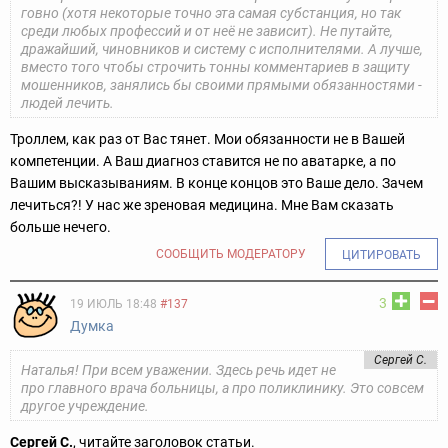
говно (хотя некоторые точно эта самая субстанция, но так
среди любых профессий и от неё не зависит). Не путайте,
дражайший, чиновников и систему с исполнителями. А лучше,
вместо того чтобы строчить тонны комментариев в защиту
мошенников, занялись бы своими прямыми обязанностями -
людей лечить.
Троллем, как раз от Вас тянет. Мои обязанности не в Вашей
компетенции. А Ваш диагноз ставится не по аватарке, а по
Вашим высказываниям. В конце концов это Ваше дело. Зачем
лечиться?! У нас же зреновая медицина. Мне Вам сказать
больше нечего.
СООБЩИТЬ МОДЕРАТОРУ
ЦИТИРОВАТЬ
3
19 ИЮЛЬ 18:48
#137
Думка
Сергей С.
Наталья! При всем уважении. Здесь речь идет не
про главного врача больницы, а про поликлинику. Это совсем
другое учреждение.
Сергей С.
, читайте заголовок статьи.