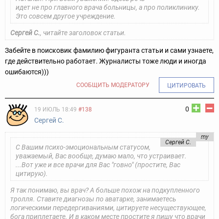
идет не про главного врача больницы, а про поликлинику.
Это совсем другое учреждение.
Сергей С.
, читайте заголовок статьи.
Забейте в поисковик фамилию фигуранта статьи и сами узнаете,
где действительно работает. Журналисты тоже люди и иногда
ошибаются)))
СООБЩИТЬ МОДЕРАТОРУ
ЦИТИРОВАТЬ
0
19 ИЮЛЬ 18:49
#138
Сергей С.
my
Сергей С.
С Вашим психо-эмоциональным статусом,
уважаемый, Вас вообще, думаю мало, что устраивает.
...Вот уже и все врачи для Вас "говно" (простите, Вас
цитирую).
Я так понимаю, вы врач? А больше похож на подкупленного
тролля. Ставите диагнозы по аватарке, занимаетесь
логическими передергиваниями, цитируете несуществующее,
бога приплетаете. И в каком месте простите я пишу что врачи