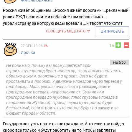
Житель Брянска
Россия живёт общением ...Россия живёт дорогами ...рекламный
ролик РЖД вспомните и поблюйте там хорошенько ...
украли страну за которую деды воевали ...и творят что хотят
СООБЩИТЬ МОДЕРАТОРУ
ЦИТИРОВАТЬ
16
27 СЕН 13:06
#6
Ирочка
Fhctybq
Не понимаю, почему вы возмущаетесь? Если
строить путепровод будет инвестор, то он должен получить
обратно деньги, вложенные в проект. Зато не будете
простаивать в пробках. У движение поездов через переезд у
платформы Мальцевская очень часто (пассажирские и
пригородные поезда в направлении ст. Сухиничи и
пригородные поезда до Жуковки, плюс грузовые поезда в
направлении Жуковки). Проезд через путепровод будет
бесплатный, если строить путепровод будут по заказу и за
бюджет города и области.
Государство пусть платит, а не граждане. А то если так пойдет -
скоро все только и будут работать на то, чтобы зарплаты