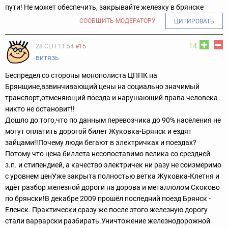
пути! Не может обеспечить, закрывайте железку в брянске
СООБЩИТЬ МОДЕРАТОРУ
ЦИТИРОВАТЬ
14
28 СЕН 11:54
#15
витязь
Беспредел со стороны монополиста ЦППК на
Брянщине,взвинчивающий цены на социально значимый
транспорт,отменяющий поезда и нарушающий права человека
никто не остановит!!
Дошло до того,что по данным перевозчика до 90% населения не
могут оплатить дорогой билет Жуковка-Брянск и ездят
зайцами!!Почему люди бегают в электричках и поездах?
Потому что цена биллета несопоставимо велика со срездней
з.п. и стипендией, а качество электричек ни разу не соизмеримо
с уровнем цен
Уже закрыта полностью ветка Жуковка-Клетня и
идёт разбор железной дороги на дорова и металлолом Скоково
по брянски!
В декабре 2009 прошёл последний поезд Брянск -
Еленск. Практически сразу же после этого железную дорогу
стали варварски разбирать.
Уничтожение железнодорожной