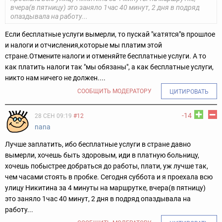
вчера(в пятницу) это заняло 1час 40 минут, 2 дня в подряд
опаздывала на работу...
Если бесплатные услуги вымерли, то пускай "катятся"в прошлое
и налоги и отчисления,которые мы платим этой
стране.Отмените налоги и отменяйте бесплатные услуги. А то
как платить налоги так "мы обязаны", а как бесплатные услуги,
никто нам ничего не должен....
СООБЩИТЬ МОДЕРАТОРУ
ЦИТИРОВАТЬ
-14
28 СЕН 09:19
#12
nana
Лучше заплатить, ибо бесплатные услуги в стране давно
вымерли, хочешь быть здоровым, иди в платную больницу,
хочешь побыстрее добраться до работы, плати, уж лучше так,
чем часами стоять в пробке. Сегодня суббота и я проехала всю
улицу Никитина за 4 минуты на маршрутке, вчера(в пятницу)
это заняло 1час 40 минут, 2 дня в подряд опаздывала на
работу...