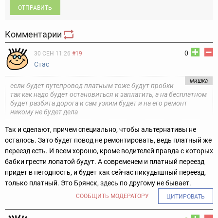
ОТПРАВИТЬ
Комментарии
0
30 СЕН 11:26
#19
Стас
мишка
если будет путепровод платным тоже будут пробки
так как надо будет остановиться и заплатить, а на бесплатном
будет разбита дорога и сам узким будет и на его ремонт
никому не будет дела
Так и сделают, причем специально, чтобы альтернативы не
осталось. Зато будет повод не ремонтировать, ведь платный же
переезд есть. И всем хорошо, кроме водителей правда с которых
бабки грести лопатой будут. А современем и платный переезд
придет в негодность, и будет как сейчас никудышный переезд,
только платный. Это Брянск, здесь по другому не бывает.
СООБЩИТЬ МОДЕРАТОРУ
ЦИТИРОВАТЬ