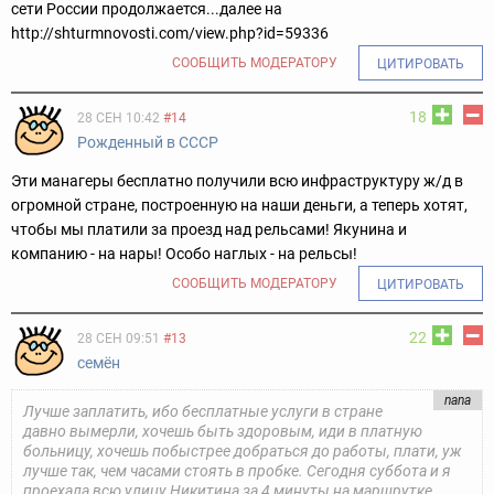
сети России продолжается...далее на
http://shturmnovosti.com/view.php?id=59336
СООБЩИТЬ МОДЕРАТОРУ
ЦИТИРОВАТЬ
18
28 СЕН 10:42
#14
Рожденный в СССР
Эти манагеры бесплатно получили всю инфраструктуру ж/д в
огромной стране, построенную на наши деньги, а теперь хотят,
чтобы мы платили за проезд над рельсами! Якунина и
компанию - на нары! Особо наглых - на рельсы!
СООБЩИТЬ МОДЕРАТОРУ
ЦИТИРОВАТЬ
22
28 СЕН 09:51
#13
cемён
nana
Лучше заплатить, ибо бесплатные услуги в стране
давно вымерли, хочешь быть здоровым, иди в платную
больницу, хочешь побыстрее добраться до работы, плати, уж
лучше так, чем часами стоять в пробке. Сегодня суббота и я
проехала всю улицу Никитина за 4 минуты на маршрутке,