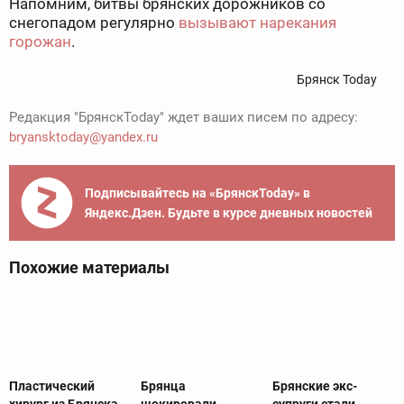
Напомним, битвы брянских дорожников со
снегопадом регулярно
вызывают нарекания
горожан
.
Брянск Today
Редакция "БрянскToday" ждет ваших писем по адресу:
bryansktoday@yandex.ru
Подписывайтесь на «БрянскToday» в
Яндекс.Дзен. Будьте в курсе дневных новостей
Похожие материалы
Пластический
Брянца
Брянские экс-
хирург из Брянска
шокировали
супруги стали