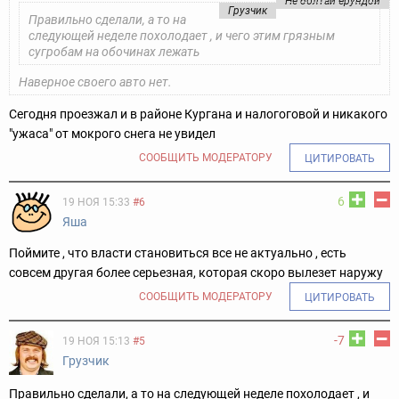
Не болтай ерундой
Грузчик
Правильно сделали, а то на
следующей неделе похолодает , и чего этим грязным
сугробам на обочинах лежать
Наверное своего авто нет.
Сегодня проезжал и в районе Кургана и налогоговой и никакого
"ужаса" от мокрого снега не увидел
СООБЩИТЬ МОДЕРАТОРУ
ЦИТИРОВАТЬ
6
19 НОЯ 15:33
#6
Яша
Поймите , что власти становиться все не актуально , есть
совсем другая более серьезная, которая скоро вылезет наружу
СООБЩИТЬ МОДЕРАТОРУ
ЦИТИРОВАТЬ
-7
19 НОЯ 15:13
#5
Грузчик
Правильно сделали, а то на следующей неделе похолодает , и