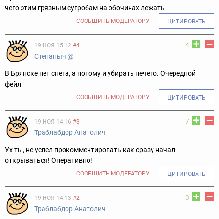
чего этим грязным сугробам на обочинах лежать
СООБЩИТЬ МОДЕРАТОРУ
ЦИТИРОВАТЬ
4
19 НОЯ 15:12
#4
Cтепаныч @
В Брянске нет снега, а потому и убирать нечего. Очередной
фейл.
СООБЩИТЬ МОДЕРАТОРУ
ЦИТИРОВАТЬ
7
19 НОЯ 14:16
#3
Траблабдор Анатолич
Ух ты, не успел прокомментировать как сразу начал
открываться! Оперативно!
СООБЩИТЬ МОДЕРАТОРУ
ЦИТИРОВАТЬ
3
19 НОЯ 14:13
#2
Траблабдор Анатолич