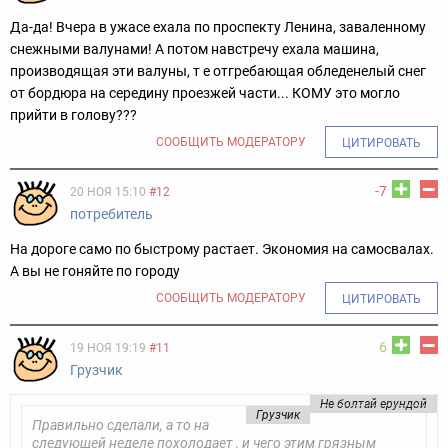
Да-да! Вчера в ужасе ехала по проспекту Ленина, заваленному
снежными валунами! А потом навстречу ехала машина,
производящая эти валуны, т е отгребающая обледенелый снег
от бордюра на середину проезжей части... КОМУ это могло
прийти в голову???
СООБЩИТЬ МОДЕРАТОРУ
ЦИТИРОВАТЬ
-7
20 НОЯ 15:10
#12
потребитель
На дороге само по быстрому растает. Экономия на самосвалах.
А вы не гоняйте по городу
СООБЩИТЬ МОДЕРАТОРУ
ЦИТИРОВАТЬ
6
19 НОЯ 19:19
#11
Грyзчик
Не болтай ерундой
Грузчик
Правильно сделали, а то на
следующей неделе похолодает , и чего этим грязным