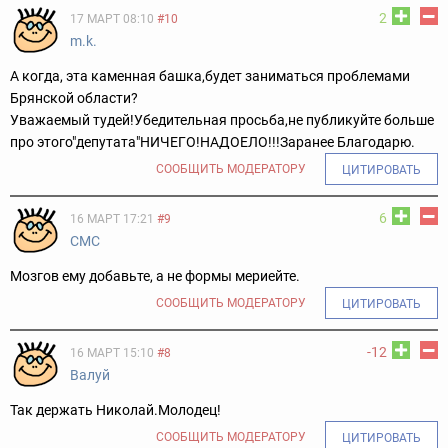
2
17 МАРТ 08:10
#10
m.k.
А когда, эта каменная башка,будет заниматься проблемами
Брянской области?
Уважаемый тудей!
Убедительная просьба,не публикуйте больше
про этого"депутата"НИЧЕГО!НАДОЕЛО!!!
Заранее Благодарю.
СООБЩИТЬ МОДЕРАТОРУ
ЦИТИРОВАТЬ
6
16 МАРТ 17:21
#9
СМС
Мозгов ему добавьте, а не формы мериейте.
СООБЩИТЬ МОДЕРАТОРУ
ЦИТИРОВАТЬ
-12
16 МАРТ 15:10
#8
Валуй
Так держать Николай.Молодец!
СООБЩИТЬ МОДЕРАТОРУ
ЦИТИРОВАТЬ