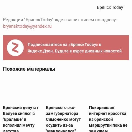
Брянск Today
Редакция "БрянскToday" ждет ваших писем по адресу:
bryansktoday@yandex.ru
Подписывайтесь на «БрянскToday» в
Яндекс.Дзен. Будьте в курсе дневных новостей
Похожие материалы
Брянский депутат
Брянского экс-
Покорившая
Валуев снялся в
замгубернатора
интернет красотка
"Ералаше" и
Симоненко могут
из брянской
исполнил мечту
осудить из-за
маршрутки пока не
детства
"Макдоналдса"
замужем