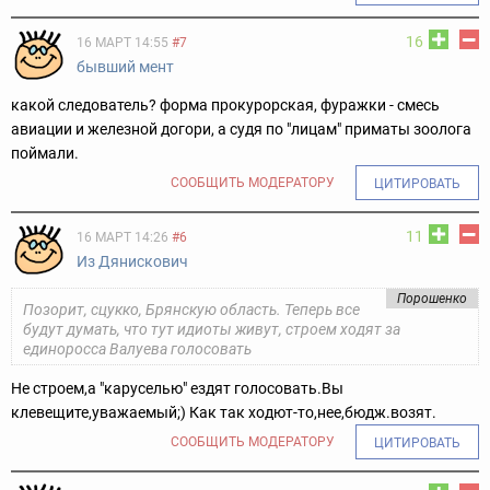
16
16 МАРТ 14:55
#7
бывший мент
какой следователь? форма прокурорская, фуражки - смесь
авиации и железной догори, а судя по "лицам" приматы зоолога
поймали.
СООБЩИТЬ МОДЕРАТОРУ
ЦИТИРОВАТЬ
11
16 МАРТ 14:26
#6
Из Дянискович
Порошенко
Позорит, сцукко, Брянскую область. Теперь все
будут думать, что тут идиоты живут, строем ходят за
единоросса Валуева голосовать
Не строем,а "каруселью" ездят голосовать.Вы
клевещите,уважаемый;) Как так ходют-то,нее,бюдж.возят.
СООБЩИТЬ МОДЕРАТОРУ
ЦИТИРОВАТЬ