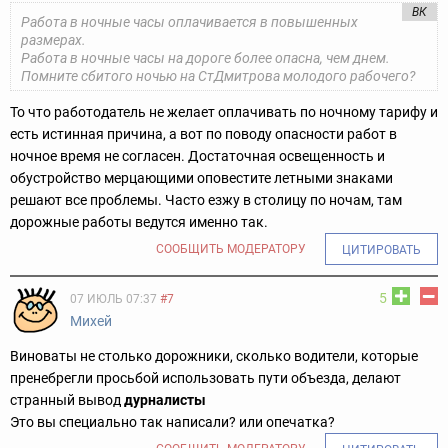
ВК
Работа в ночные часы оплачивается в повышенных
размерах.
Работа в ночные часы на дороге более опасна, чем днем.
Помните сбитого ночью на СтДмитрова молодого рабочего?
То что работодатель не желает оплачивать по ночному тарифу и
есть истинная причина, а вот по поводу опасности работ в
ночное время не согласен. Достаточная освещенность и
обустройство мерцающими оповестите летными знаками
решают все проблемы. Часто езжу в столицу по ночам, там
дорожные работы ведутся именно так.
СООБЩИТЬ МОДЕРАТОРУ
ЦИТИРОВАТЬ
5
07 ИЮЛЬ 07:37
#7
Михей
Виноваты не столько дорожники, сколько водители, которые
пренебрегли просьбой использовать пути объезда, делают
странный вывод
дурналисты
Это вы специально так написали? или опечатка?