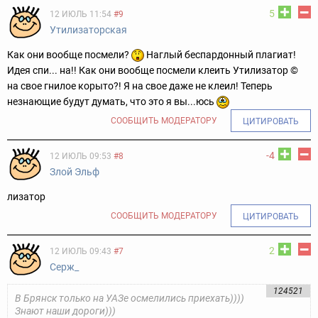
5
12 ИЮЛЬ 11:54
#9
Утилизаторская
Как они вообще посмели?
Наглый беспардонный плагиат!
Идея спи... на!! Как они вообще посмели клеить Утилизатор ©
на свое гнилое корыто?! Я на свое даже не клеил! Теперь
незнающие будут думать, что это я вы...юсь
СООБЩИТЬ МОДЕРАТОРУ
ЦИТИРОВАТЬ
-4
12 ИЮЛЬ 09:53
#8
Злой Эльф
лизатор
СООБЩИТЬ МОДЕРАТОРУ
ЦИТИРОВАТЬ
2
12 ИЮЛЬ 09:43
#7
Серж_
124521
В Брянск только на УАЗе осмелились приехать))))
Знают наши дороги)))