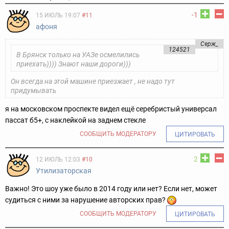
-1
15 ИЮЛЬ 19:07
#11
афоня
Серж_
124521
В Брянск только на УАЗе осмелились
приехать)))) Знают наши дороги)))
Он всегда на этой машине приезжает , не надо тут
придумывать
я на московском проспекте видел ещё серебристый универсал
пассат б5+, с наклейкой на заднем стекле
СООБЩИТЬ МОДЕРАТОРУ
ЦИТИРОВАТЬ
2
12 ИЮЛЬ 12:03
#10
Утилизаторская
Важно! Это шоу уже было в 2014 году или нет? Если нет, может
судиться с ними за нарушение авторских прав?
СООБЩИТЬ МОДЕРАТОРУ
ЦИТИРОВАТЬ