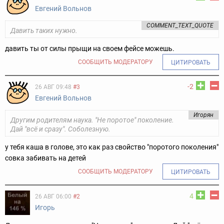
Евгений Вольнов
COMMENT_TEXT_QUOTE
Давить таких нужно.
давить ты от силы прыщи на своем фейсе можешь.
СООБЩИТЬ МОДЕРАТОРУ
ЦИТИРОВАТЬ
-2
26 АВГ 09:48
#3
Евгений Вольнов
Игорян
Другим родителям наука. "Не поротое" поколение.
Дай "всё и сразу". Соболезную.
у тебя каша в голове, это как раз свойство "поротого поколения"
совка забивать на детей
СООБЩИТЬ МОДЕРАТОРУ
ЦИТИРОВАТЬ
4
26 АВГ 06:00
#2
Игорь