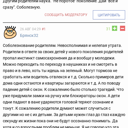
Другим родителям наука. "Не поротое" поколение. Дай "всё и
сразу". Соболезную.
СООБЩИТЬ МОДЕРАТОРУ
ЦИТИРОВАТЬ
31
26 АВГ 04:29
#1
Брянск32
Соболезнование родителям. Невосполнимая и нелепая утрата.
Родители в ответе за своих детей у нового поколения родителей
пропал инстинкт самосахронения да и вообще у молодежи.
Можно переходить по переходу в наушниках и не смотреть в
право и в лево, хоть ты идешь на зеленый. Могут тормоза не
сработать или водитель отвлекся и т.д. Сколько примеров дети
дома одни остаются и квартиры загараются и т.д. А по поводу
падение детей с окон. К сожалению было столько трагедий. Что
уже придумали замки на ручку или блокираторы окон. А дети
одни падают в ване ударяются головой теряют сознание и
тонут. К сожалению родители думают может случиться с
другими но не с их детьми. За детьми нужен глаз до глаз каждую
секунду их жизни пока они не будут осознанно понимать. Да
хотя и со взрослыми проблем не меньше. Я не говорю что эта