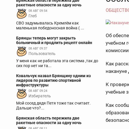
Брянская область пережила две
ракетные опасности за одну ночь
ОБЩЕСТВ
08 АВГ 09:54
Глеб
СВО задумывалась Кремлём как
маленькая победоносная война ( ...
Об обесп
Брянцы теперь могут закрыть
учебном г
больничный и продлить рецепт онлайн
08 АВГ 09:37
комиссии
Пользователь
У меня как не работала эта система ,так до
Как расск
сих пор нет ни та...
накануне
Ковальчук назвал Брянщину одним из
лидеров по развитию спортивной
К проверк
инфраструктуры
08 АВГ 09:24
учебные з
Избиратель
Мой сосед дядя Петя тоже так считает.
Как сообщ
Дальше что?...
образован
Брянская область пережила две
безопасно
ракетные опасности за одну ночь
08 АВГ 08:11