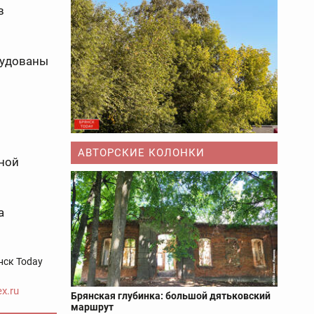
в
рудованы
АВТОРСКИЕ КОЛОНКИ
кной
а
нск Today
x.ru
Брянская глубинка: большой дятьковский
маршрут