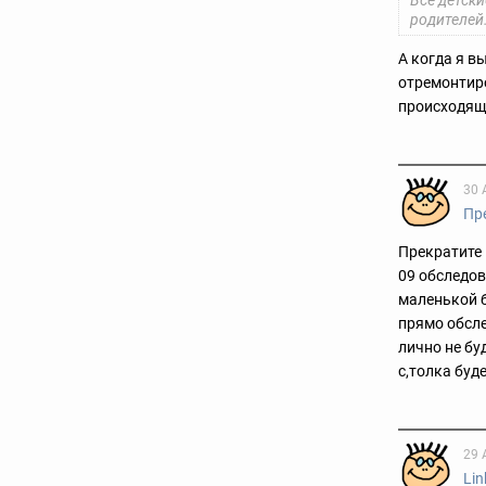
Все детск
родителей
А когда я в
отремонтиро
происходящ
30 
Пр
Прекратите 
09 обследов
маленькой б
прямо обсле
лично не бу
с,толка буд
29 
Lin