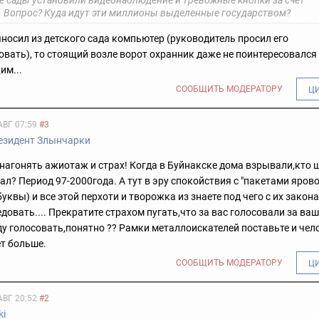
ие сады установили видеонаблюдение и тревожные кнопки за счёт
. Вопрос? Куда идут эти миллионы выделенные государством?
ыносил из детского сада компьютер (руководитель просил его
вать), то стоящий возле ворот охранник даже не поинтересовался
им...
СООБЩИТЬ МОДЕРАТОРУ
Ц
АВГ 07:59
#3
езидент Злынчарки
нагонять ажиотаж и страх! Когда в Буйнакске дома взрывали,кто 
ал? Период 97-2000года. А тут в эру спокойствия с "пакетами ярово
уквы) и все этой перхоти и творожка из знаете под чего с их закон
довать.... Прекратите страхом пугать,что за вас голосовали за ваш
ду голосовать,понятно ?? Рамки металлоискателей поставьте и чел
ет больше.
СООБЩИТЬ МОДЕРАТОРУ
Ц
АВГ 20:52
#2
ki