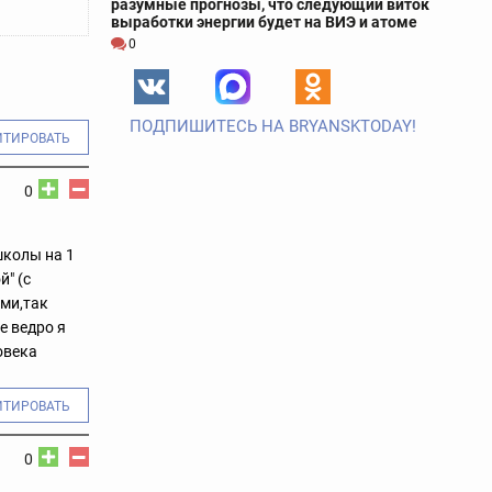
разумные прогнозы, что следующий виток
выработки энергии будет на ВИЭ и атоме
0
ПОДПИШИТЕСЬ НА BRYANSKTODAY!
ИТИРОВАТЬ
0
школы на 1
й" (с
ами,так
е ведро я
овека
ИТИРОВАТЬ
0