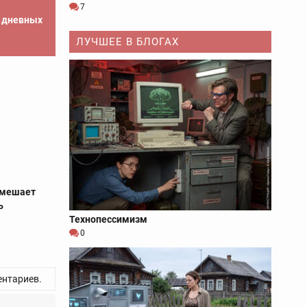
7
е дневных
ЛУЧШЕЕ В БЛОГАХ
 мешает
ь
Технопессимизм
0
нтариев.