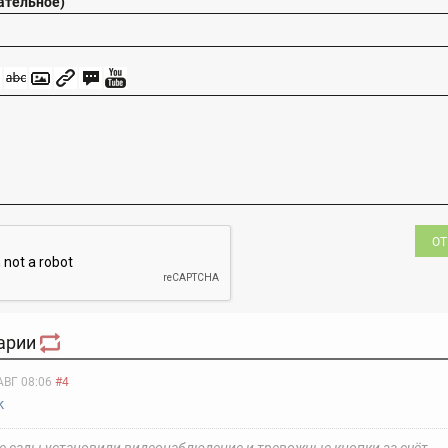
ательное)
ОТ
арии
АВГ 08:06
#4
k