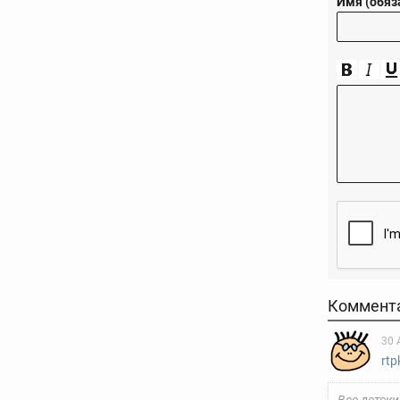
Имя (обяз
Коммент
30 
rtp