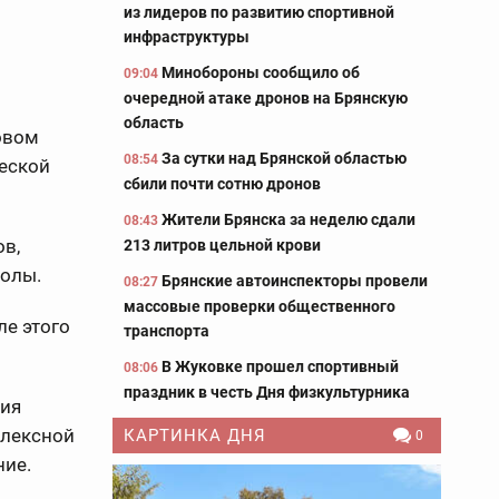
из лидеров по развитию спортивной
инфраструктуры
Минобороны сообщило об
09:04
очередной атаке дронов на Брянскую
область
овом
За сутки над Брянской областью
08:54
ческой
сбили почти сотню дронов
Жители Брянска за неделю сдали
08:43
ов,
213 литров цельной крови
колы.
Брянские автоинспекторы провели
08:27
массовые проверки общественного
ле этого
транспорта
В Жуковке прошел спортивный
08:06
праздник в честь Дня физкультурника
ния
плексной
КАРТИНКА ДНЯ
0
ние.