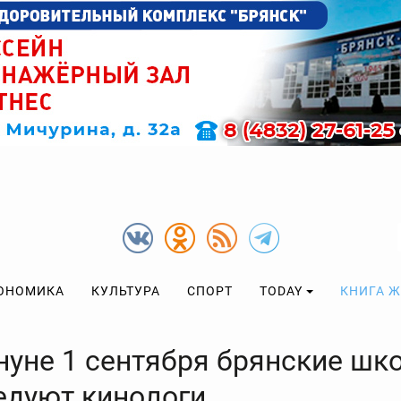
ОНОМИКА
КУЛЬТУРА
СПОРТ
TODAY
КНИГА 
нуне 1 сентября брянские шк
едуют кинологи