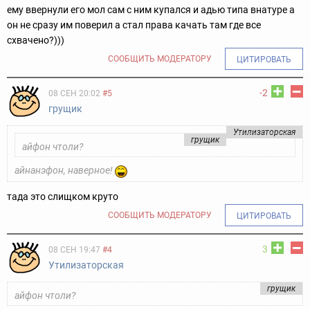
ему ввернули его мол сам с ним купался и адью типа внатуре а
он не сразу им поверил а стал права качать там где все
схвачено?)))
СООБЩИТЬ МОДЕРАТОРУ
ЦИТИРОВАТЬ
-2
08 СЕН 20:02
#5
грущик
Утилизаторская
грущик
айфон чтоли?
айнанэфон, наверное!
тада это слищком круто
СООБЩИТЬ МОДЕРАТОРУ
ЦИТИРОВАТЬ
3
08 СЕН 19:47
#4
Утилизаторская
грущик
айфон чтоли?