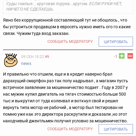
Суды гнилые... круговая порука...кругом. ЕСЛИ РУКИ НЕТ,
НИЧЕГО НЕ СДЕЛАЕШЬ.
Явно без коррупционной составляющей тут не обошлось , что
бы устроиться продавцом в евросеть нужно иметь ого го какие
связи. Чужим туда вход заказан.
СООБЩИТЬ МОДЕРАТОРУ
ЦИТИРОВАТЬ
-1
09 СЕН 10:22
#9
news
И правильно что отшили, еще и в кредит наверно брал
дарахущий смартфон раз так попу надрывал , а магазин пусть
встречное заявление за мошенничество подает . Году в 2007 у
нас мужик купил двигатель на тягач стоимостью больше 500
тыс и выкрутил от туда коленвал и воткнул свой и решил
вернуть типа мотор не рабочий , а мотор был тестирован не
помню уже как это директора раскрутили и доказали ,но этот
находчивый джентльмен получил условно за мошенничество.
СООБЩИТЬ МОДЕРАТОРУ
ЦИТИРОВАТЬ