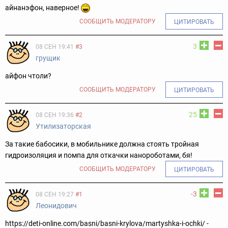
айнанэфон, наверное!
СООБЩИТЬ МОДЕРАТОРУ
ЦИТИРОВАТЬ
3
08 СЕН 19:41
#3
грущик
айфон чтоли?
СООБЩИТЬ МОДЕРАТОРУ
ЦИТИРОВАТЬ
25
08 СЕН 19:36
#2
Утилизаторская
За такие бабосики, в мобильнике должна стоять тройная
гидроизоляция и помпа для откачки нанороботами, бя!
СООБЩИТЬ МОДЕРАТОРУ
ЦИТИРОВАТЬ
-3
08 СЕН 19:27
#1
Леонидович
https://deti-online.com/basni/basni-krylova/martyshka-i-ochki/ -