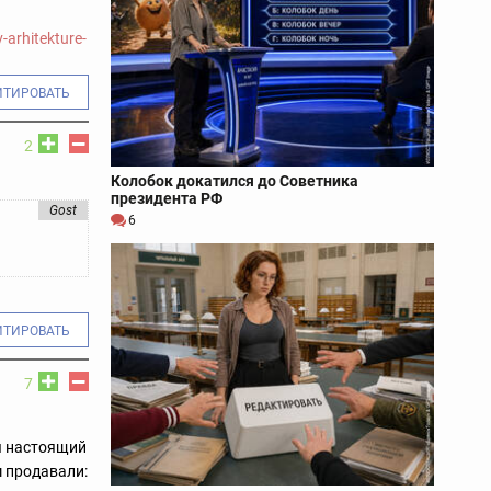
-arhitekture-
ИТИРОВАТЬ
2
Колобок докатился до Советника
президента РФ
Gost
6
ИТИРОВАТЬ
7
бы настоящий
м продавали: