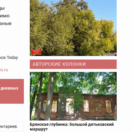
цы
димо
овные
нск Today
АВТОРСКИЕ КОЛОНКИ
x.ru
е дневных
Брянская глубинка: большой дятьковский
нтариев.
маршрут