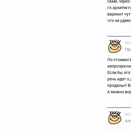
сами, через
гл.архитект
вариант чут
что не удив
04 
Пр
По стоимост
непрозрачны
Если бы это
речь идет о
проданы!! В
А можно вор
04 
Ал