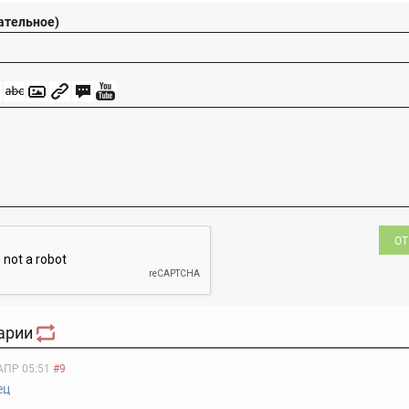
ательное)
ОТ
арии
АПР 05:51
#9
ец