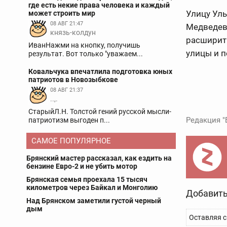
где есть некие права человека и каждый
Улицу Ул
может строить мир
08 АВГ 21:47
Медведев
князь-колдун
расширить
ИванНажми на кнопку, получишь
улицы и п
результат. Вот только "уважаем...
Ковальчука впечатлила подготовка юных
патриотов в Новозыбкове
08 АВГ 21:37
..,.
СтарыйЛ.Н. Толстой гений русской мысли-
Редакция "
патриотизм выгоден п...
САМОЕ ПОПУЛЯРНОЕ
Брянский мастер рассказал, как ездить на
бензине Евро-2 и не убить мотор
Брянская семья проехала 15 тысяч
километров через Байкал и Монголию
Добавить
Над Брянском заметили густой черный
дым
Оставляя с