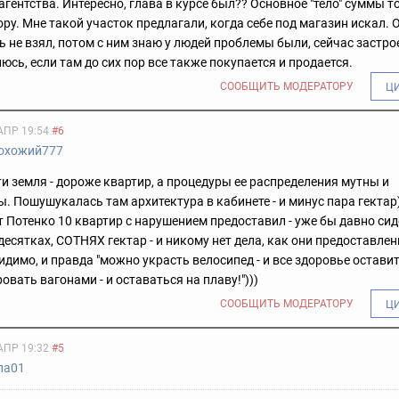
 агентства. Интересно, глава в курсе был?? Основное "тело" суммы 
ору. Мне такой участок предлагали, когда себе под магазин искал. 
ь не взял, потом с ним знаю у людей проблемы были, сейчас застро
люсь, если там до сих пор все также покупается и продается.
СООБЩИТЬ МОДЕРАТОРУ
Ц
АПР 19:54
#6
охожий777
и земля - дороже квартир, а процедуры ее распределения мутны и
. Пошушукалась там архитектура в кабинете - и минус пара гектар)
т Потенко 10 квартир с нарушением предоставил - уже бы давно сид
 десятках, СОТНЯХ гектар - и никому нет дела, как они предоставлен
идимо, и правда "можно украсть велосипед - и все здоровье остави
овать вагонами - и оставаться на плаву!")))
СООБЩИТЬ МОДЕРАТОРУ
Ц
АПР 19:32
#5
ла01