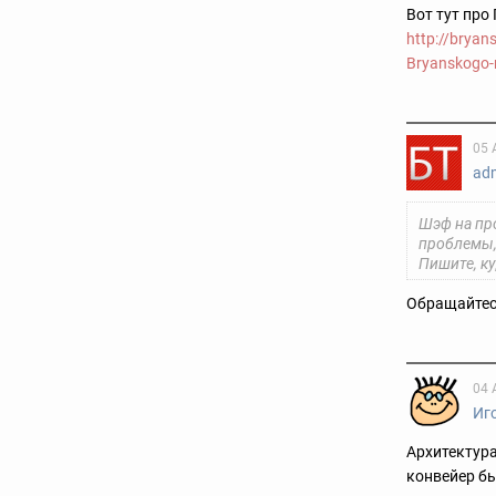
Вот тут про
http://bryan
Bryanskogo-
05 
ad
Шэф на пр
проблемы,
Пишите, к
Обращайтесь
04 
Иг
Архитектура
конвейер бы