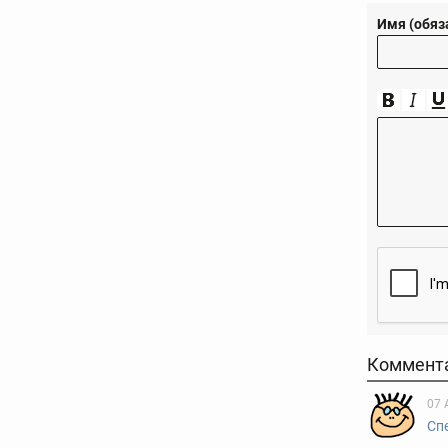
Имя (обяз
Коммент
07 
Сп