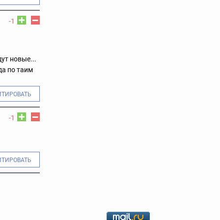
-1
ут новые...
да по таим
ИТИРОВАТЬ
-1
ИТИРОВАТЬ