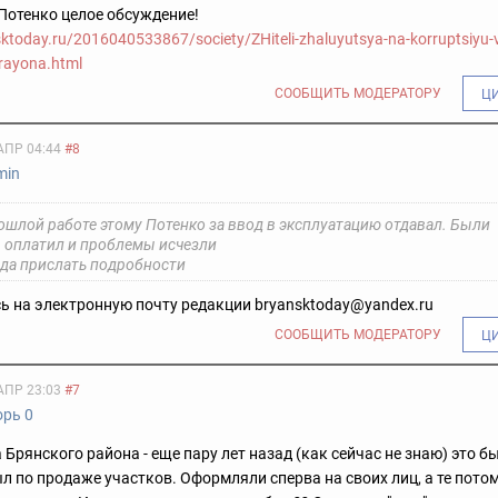
 Потенко целое обсуждение!
sktoday.ru/2016040533867/society/ZHiteli-zhaluyutsya-na-korruptsiyu-v
rayona.html
СООБЩИТЬ МОДЕРАТОРУ
Ц
АПР 04:44
#8
min
ошлой работе этому Потенко за ввод в эксплуатацию отдавал. Были
 оплатил и проблемы исчезли
уда прислать подробности
 на электронную почту редакции bryansktoday@yandex.ru
СООБЩИТЬ МОДЕРАТОРУ
Ц
АПР 23:03
#7
орь 0
 Брянского района - еще пару лет назад (как сейчас не знаю) это 
л по продаже участков. Оформляли сперва на своих лиц, а те пото