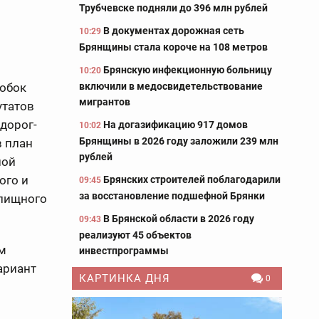
Трубчевске подняли до 396 млн рублей
В документах дорожная сеть
10:29
Брянщины стала короче на 108 метров
Брянскую инфекционную больницу
10:20
включили в медосвидетельствование
робок
мигрантов
утатов
дорог-
На догазификацию 917 домов
10:02
Брянщины в 2026 году заложили 239 млн
в план
рублей
ной
ого и
Брянских строителей поблагодарили
09:45
за восстановление подшефной Брянки
илищного
В Брянской области в 2026 году
09:43
реализуют 45 объектов
ам
инвестпрограммы
ариант
КАРТИНКА ДНЯ
0