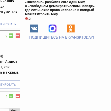
точно шло
«Внезапно» разбился еще один миф
о «свободном демократическом Западе»,
Один
где есть некие права человека и каждый
ен уже. Так
может строить мир
2
ИТИРОВАТЬ
9
ПОДПИШИТЕСЬ НА BRYANSKTODAY!
))
ел. А здесь
ы, как
ть в тюрьме.
ИТИРОВАТЬ
2
Gost