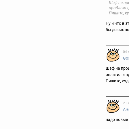
Шэф на пр
проблемы,
Пишите, к
Ну и что в 
бы до сих п
04 
Go
Шэф на прош
оплатил и 
Пишите, куд
21 
Ale
надо новые 