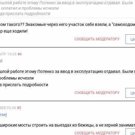
ошлой работе этому Потенко за ввод в эксплуатацию отдавал. Были
 оплатил и проблемы исчезли
уда прислать подробности
этом такого?? Знакомые через него участок себе взяли, а "самоходо
ор еще ходили!
СООБЩИТЬ МОДЕРАТОРУ
Ц
АПР 19:05
#4
st
лой работе этому Потенко за ввод в эксплуатацию отдавал. Были
проблемы исчезли
а прислать подробности
СООБЩИТЬ МОДЕРАТОРУ
Ц
ФЕВ 05:48
#3
ksej
широкие мосты строить на выездах из бежицы, а не херней занима
СООБЩИТЬ МОДЕРАТОРУ
Ц