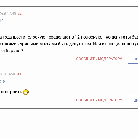
ФЕВ 17:48
#2
ня
два года шестиполосную переделают в 12-полосную... но депутаты буд
 такими куриными мозгами быть депутатом. Или их специально ту
 отбирают?
СООБЩИТЬ МОДЕРАТОРУ
Ц
ФЕВ 16:46
#1
стя
о построить
СООБЩИТЬ МОДЕРАТОРУ
Ц