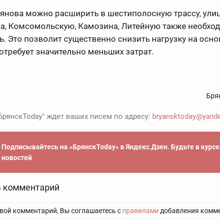
ьянова можно расширить в шестиполосную трассу, ули
а, Комсомольскую, Камозина, Литейную также необхо
. Это позволит существенно снизить нагрузку на осн
отребует значительно меньших затрат.
Бря
БрянскToday" ждет ваших писем по адресу:
bryansktoday@yande
Подписывайтесь на «БрянскToday» в Яндекс.Дзен. Будьте в курс
новостей
 комментарий
вой комментарий, Вы соглашаетесь с
правилами
добавления комме