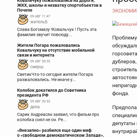
Ковальчуку пожаловались на дороги,
ЖКХ, школы и нехватку спортобъектов в
Почепе
ЭКОНОМИ
09 АВГ 11:47
жительБ
Слава Богомазу !Ковальчук ! Пусть эта
фамилия звучит повсюду...
Проблему 
обсуждал
Жители Погара пожаловались
Ковальчуку на отсутствие мобильной
горсовета
связи и интернета
дублеров,
09 АВГ 00:35
смерш
строител
СветикЧто-то сегодня жители Погара
автостоян
разжаловались. Не иначе у...
непригод
Колобок докатился до Советника
фонда.
президента РФ
09 АВГ 00:32
дела
Предполаг
Сарик Андреасян заявил, что фильм про
специалис
колобка снял не он. Ре...
депутаты
«Внезапно» разбился еще один миф
внутрира
о «свободном демократическом Западе»,