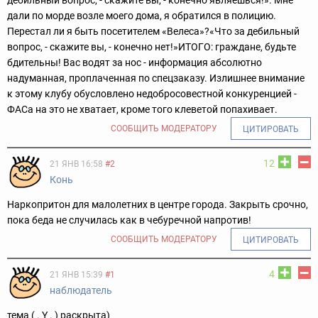
дали по морде возле моего дома, я обратился в полицию.
Перестал ли я быть посетителем «Велеса»?«Что за дебильный
вопрос, - скажите вы, - конечно нет!»
ИТОГО: граждане, будьте
бдительны! Вас водят за нос - информация абсолютно
надуманная, проплаченная по спецзаказу. Излишнее внимание
к этому клубу обусловлено недобросовестной конкуренцией -
ФАСа на это не хватает, кроме того клеветой попахивает.
СООБЩИТЬ МОДЕРАТОРУ
ЦИТИРОВАТЬ
12
21 ЯНВ 16:58
#2
Конь
Наркопритон для малолетних в центре города. Закрыть срочно,
пока беда не случилась как в чебуречной напротив!
СООБЩИТЬ МОДЕРАТОРУ
ЦИТИРОВАТЬ
4
21 ЯНВ 15:39
#1
наблюдатель
тема ( . Y . ) раскрыта)