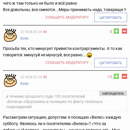
чего ж там только не было и всё равно
Все довольны, все смеются...
Меры принимать надо, товарищи !!
СООБЩИТЬ МОДЕРАТОРУ
ЦИТИРОВАТЬ
-3
22 ЯНВ 06:25
#4
Kren
Просьба тех, кто минусует привести контраргументы. А то как
говорится: минусуй не мунусуй, все равно...
СООБЩИТЬ МОДЕРАТОРУ
ЦИТИРОВАТЬ
-15
22 ЯНВ 05:55
#3
Kren
наблюдатель
в течение прошлого года 130 посетителей
«Велеса» обратились в полицию по факту телесных
повреждений
Рассмотрим ситуацию, допустим: я посещаю «Велес» каждую
субботу. Являюсь ли я посетителем «Велеса»? «Что за
дебильный вопрос, - скажите вы, - конечно являешься!». Мне