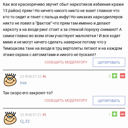
Как все красноречиво звучит сбыт наркотиков избиение кражи
13 район) прям ! Но ничего никого никто не знает главное что
кто то сидит и тянет с пальца инфу! Но никаких наркодиллеров
никто не ловил а "фактов" что прям там именно и делают
наркоту а на входе ринг стоит а за стенкой порнуху снимают! А
самое главно во всем этом участвуют малолетки ! И все ходят
мимо и не могут ничего сделать наверное потому что у
Тимошкова танк на входе в трц вертолеты летают и на каждом
этаже охрана с автоматами и никого не пускают!
СООБЩИТЬ МОДЕРАТОРУ
ЦИТИРОВАТЬ
3
23 ЯНВ 07:25
#6
trex
Так скоро его закроют-то?
СООБЩИТЬ МОДЕРАТОРУ
ЦИТИРОВАТЬ
1
23 ЯНВ 07:21
#5
Cj_32