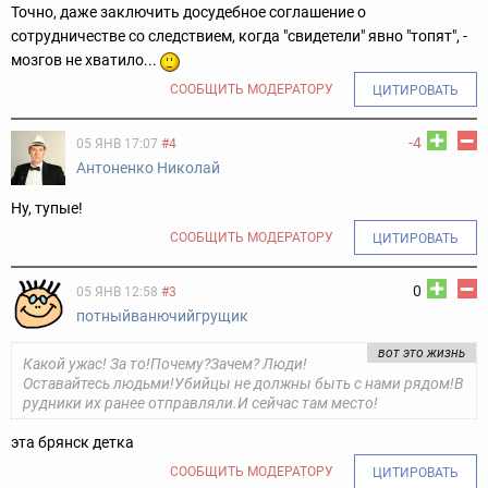
Точно, даже заключить досудебное соглашение о
сотрудничестве со следствием, когда "свидетели" явно "топят", -
мозгов не хватило...
СООБЩИТЬ МОДЕРАТОРУ
ЦИТИРОВАТЬ
-4
05 ЯНВ 17:07
#4
Антоненко Николай
Ну, тупые!
СООБЩИТЬ МОДЕРАТОРУ
ЦИТИРОВАТЬ
0
05 ЯНВ 12:58
#3
потныйванючийгрущик
вот это жизнь
Какой ужас! За то!Почему?Зачем? Люди!
Оставайтесь людьми!Убийцы не должны быть с нами рядом!В
рудники их ранее отправляли.И сейчас там место!
эта брянск детка
СООБЩИТЬ МОДЕРАТОРУ
ЦИТИРОВАТЬ