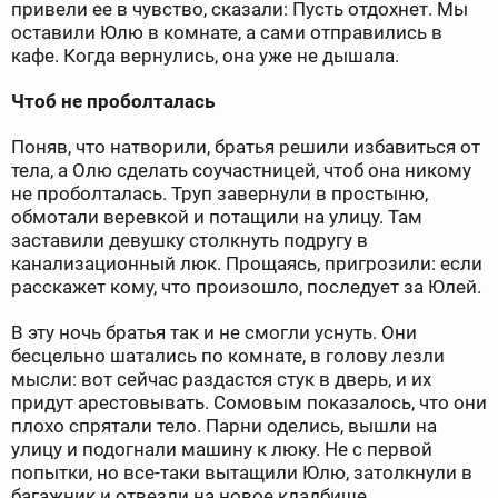
привели ее в чувство, сказали: Пусть отдохнет. Мы
оставили Юлю в комнате, а сами отправились в
кафе. Когда вернулись, она уже не дышала.
Чтоб не проболталась
Поняв, что натворили, братья решили избавиться от
тела, а Олю сделать соучастницей, чтоб она никому
не проболталась. Труп завернули в простыню,
обмотали веревкой и потащили на улицу. Там
заставили девушку столкнуть подругу в
канализационный люк. Прощаясь, пригрозили: если
расскажет кому, что произошло, последует за Юлей.
В эту ночь братья так и не смогли уснуть. Они
бесцельно шатались по комнате, в голову лезли
мысли: вот сейчас раздастся стук в дверь, и их
придут арестовывать. Сомовым показалось, что они
плохо спрятали тело. Парни оделись, вышли на
улицу и подогнали машину к люку. Не с первой
попытки, но все-таки вытащили Юлю, затолкнули в
багажник и отвезли на новое кладбище.