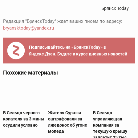
Брянск Today
Редакция "БрянскToday" ждет ваших писем по адресу:
bryansktoday@yandex.ru
Подписывайтесь на «БрянскToday» в
Яндекс.Дзен. Будьте в курсе дневных новостей
Похожие материалы
В Сельцо черного
Жителя Суража
В Сельцо
копателя за 3 мины
оштрафовали за
управляющая
осудили условно
лжедонос об угоне
компания за
мопеда
текущую крышу
заплатит 25 тыс.