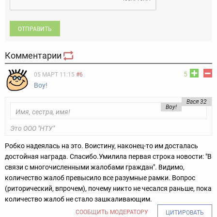
ОТПРАВИТЬ
Комментарии
5
05 МАРТ 11:15
#6
Воу!
Вася 32
Воу!
Имя, сестра, имя!
Это ООО "НТУ"
Робко надеялась на это. Воистину, наконец-то им досталась
достойная награда. Спасибо.
Умилила первая строка новости: "В
связи с многочисленными жалобами граждан". Видимо,
количество жалоб превысило все разумные рамки. Вопрос
(риторический, впрочем), почему никто не чесался раньше, пока
количество жалоб не стало зашкаливающим.
СООБЩИТЬ МОДЕРАТОРУ
ЦИТИРОВАТЬ