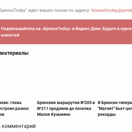
БрянскToday" ждет ваших писем по адресу:
bryansktoday@yande
Подписывайтесь на «БрянскToday» в Яндекс.Дзен. Будьте в курс
новостей
 материалы
неве: глава
Брянские маршрутки №205 и
В Брянске гипер
строил разнос
№211 продлили до поселка
"Магнит" бьет ц
ым
Малое Кузьмино
рекорды
 комментарий