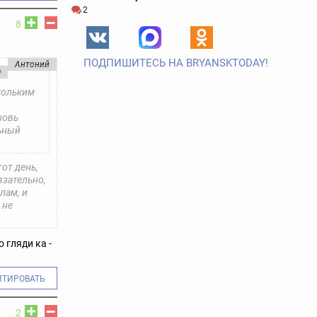
2
8
ПОДПИШИТЕСЬ НА BRYANSKTODAY!
Антоний
©
Скольким
новь
льный
от день,
язательно,
лам, и
 не
 гляди ка -
ИТИРОВАТЬ
2