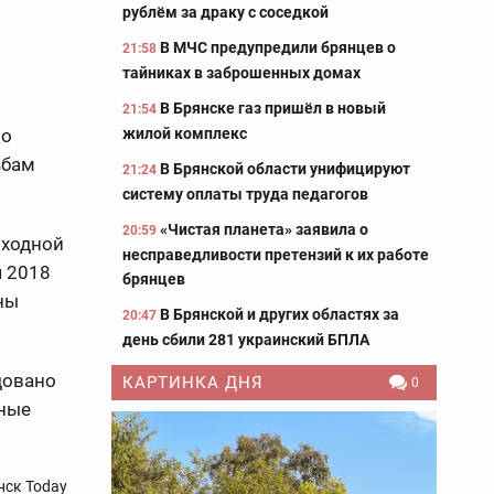
рублём за драку с соседкой
В МЧС предупредили брянцев о
21:58
тайниках в заброшенных домах
В Брянске газ пришёл в новый
21:54
жилой комплекс
 о
ьбам
В Брянской области унифицируют
21:24
систему оплаты труда педагогов
«Чистая планета» заявила о
20:59
ыходной
несправедливости претензий к их работе
я 2018
брянцев
ны
В Брянской и других областях за
20:47
день сбили 281 украинский БПЛА
довано
КАРТИНКА ДНЯ
0
вные
нск Today