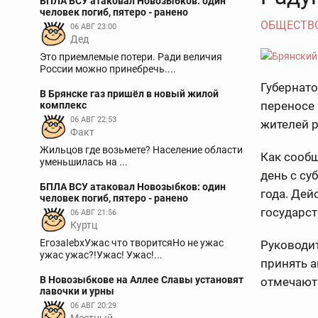
БПЛА ВСУ атаковал Новозыбков: один
человек погиб, пятеро - ранено
ОБЩЕСТВ
06 АВГ 23:00
Дед
Это приемлемые потери. Ради величия
России можно принебречь....
Губернато
В Брянске газ пришёл в новый жилой
переносе
комплекс
06 АВГ 22:53
жителей р
Факт
Жильцов где возьмете? Население области
Как сообщ
уменьшилась на ...
день с су
БПЛА ВСУ атаковал Новозыбков: один
года. Дей
человек погиб, пятеро - ранено
государст
06 АВГ 21:56
Куртц
ЕгозаIebxУжас что творитсяНо не ужас
Руководи
ужас ужас?!Ужас! Ужас!...
принять 
В Новозыбкове на Аллее Славы установят
отмечают 
лавочки и урны
06 АВГ 20:29