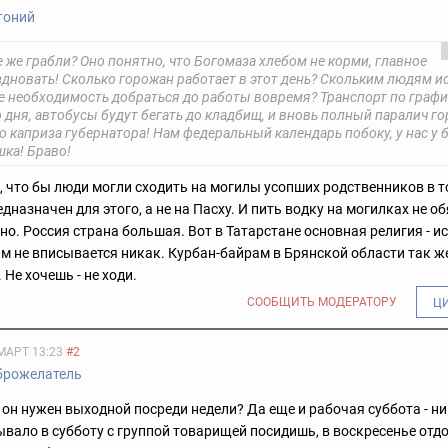
тоний
е же грабли? Оно понятно, что Богомаза хлебом не корми, главное
здновать! Сколько горожан работает в этот день? Скольким людям и
е необходимость добраться до работы вовремя? Транспорт по графи
дня, автобусы будут бегать до кладбищ, и вновь полный паралич го
 каприза губернатора! Нам федеральный календарь побоку, у нас у 
шка! Браво!
, что бы люди могли сходить на могилы усопших родственников в то
дназначен для этого, а не на Пасху. И пить водку на могилках не о
жно.
Россия страна большая. Вот в Татарстане основная религия - ис
м не вписывается никак. Курбан-байрам в Брянской области так ж
.
Не хочешь - не ходи.
СООБЩИТЬ МОДЕРАТОРУ
Ц
МАРТ 13:23
#2
брожелатель
.. он нужен выходной посреди недели? Да еще и рабочая суббота - ни
ывало в субботу с группой товарищей посидишь, в воскресенье отдо