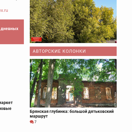
x.ru
е дневных
АВТОРСКИЕ КОЛОНКИ
маркет
еновые
Брянская глубинка: большой дятьковский
маршрут
7