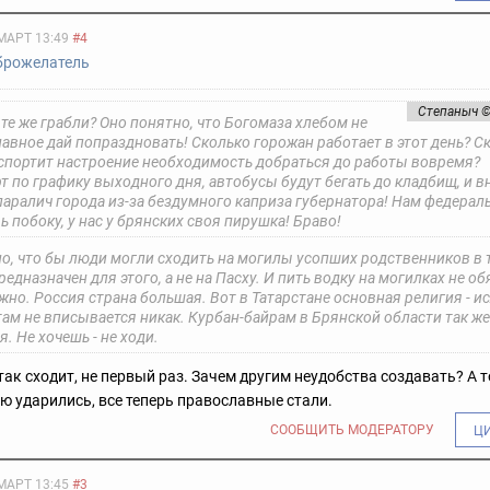
МАРТ 13:49
#4
брожелатель
Степаныч 
 те же грабли? Оно понятно, что Богомаза хлебом не
лавное дай попраздновать! Сколько горожан работает в этот день? 
портит настроение необходимость добраться до работы вовремя?
т по графику выходного дня, автобусы будут бегать до кладбищ, и в
аралич города из-за бездумного каприза губернатора! Нам федера
ь побоку, у нас у брянских своя пирушка! Браво!
о, что бы люди могли сходить на могилы усопших родственников в т
едназначен для этого, а не на Пасху. И пить водку на могилках не об
ужно.
Россия страна большая. Вот в Татарстане основная религия - ис
ам не вписывается никак. Курбан-байрам в Брянской области так же
я.
Не хочешь - не ходи.
 так сходит, не первый раз. Зачем другим неудобства создавать? А то
ию ударились, все теперь православные стали.
СООБЩИТЬ МОДЕРАТОРУ
Ц
МАРТ 13:45
#3