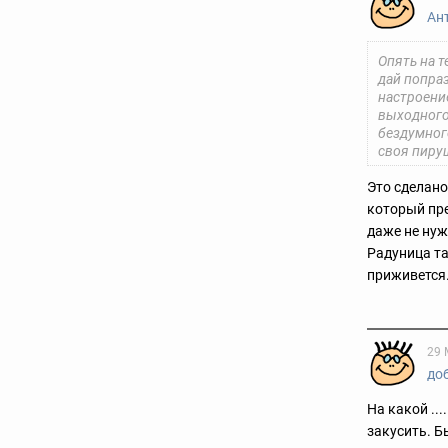
Ан
Опять на т
дай попра
настроени
выходного 
бездумного
своя пиру
Это сделано
который пре
даже не ну
Радуница та
приживется
29 
до
На какой ..
закусить. Б