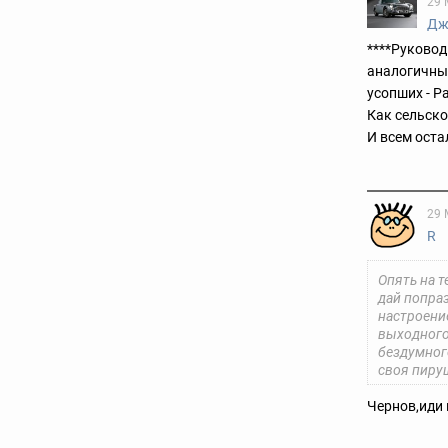
29 
Дж
****Руковод
аналогичны
усопших - Р
Как сельско
И всем оста
29 
R
Опять на т
дай попра
настроени
выходного 
бездумного
своя пиру
Чернов,иди 