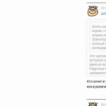
29 
до
Опять на
корми, г
людям ис
Транспор
полный п
календар
Это сделан
который пр
даже не н
Радуница т
приживетс
Кто хочет и
все в религ
29 