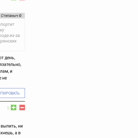
Степаныч ©
спортит
ку
рода из-за
брянских
т день,
бязательно,
лам, и
е не
ИТИРОВАТЬ
1
 выпить, ни
хнешь, а в