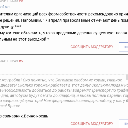
МАРТ 13:55
#6
еймс
ителям организаций всех форм собственности рекомендовано при
е решения. Напомним, 17 апреля православные отмечают день по
адуницу.****
му жителю объяснить, что за пределами деревни существует целая
льным на этот выходной ?
СООБЩИТЬ МОДЕРАТОРУ
Ц
МАРТ 13:49
#5
е же грабли? Оно понятно, что Богомаза хлебом не корми, главное
здновать! Сколько горожан работает в этот день? Скольким людям и
е необходимость добраться до работы вовремя? Транспорт по графи
дня, автобусы будут бегать до кладбищ, и вновь полный паралич го
 каприза губернатора! Нам федеральный календарь побоку, у нас у 
шка! Браво!
в свинарник.Вечно ноешь
СООБЩИТЬ МОДЕРАТОРУ
Ц