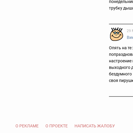
понедельник 
трубку дыш
29 
Ви
Опять на те
попразднова
настроение 
выходного д
бездумного 
своя пирушк
О РЕКЛАМЕ
О ПРОЕКТЕ
НАПИСАТЬ ЖАЛОБУ