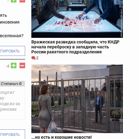
7
нять
миновения
 вселенная?
Вражеская разведка сообщила, что КНДР
начала переброску в западную часть
ИТИРОВАТЬ
России ракетного подразделения
2
-4
Степаныч ©
спортит
ку
рода из-за
брянских
ИТИРОВАТЬ
...но есть и хорошие новости!