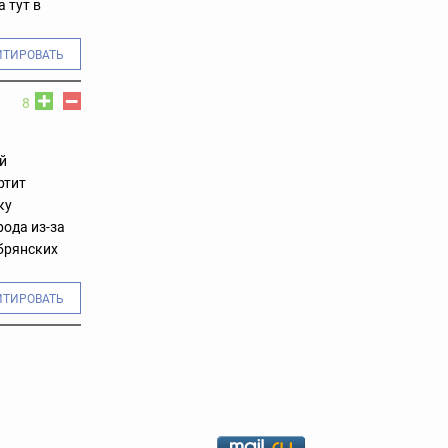
а тут в
ИТИРОВАТЬ
8
ай
ртит
ку
рода из-за
 брянских
ИТИРОВАТЬ