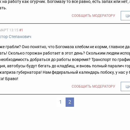
на работу как огурчик. Богомазу то все равно, есть запах или нет, 
ать.
СООБЩИТЬ МОДЕРАТОРУ
Ц
МАРТ 13:15
#1
ктор Степанович
 же грабли? Оно понятно, что Богомаза хлебом не корми, главное д
ть! Сколько горожан работает в этот день? Скольким людям испо
необходимость добраться до работы вовремя? Транспорт по графи
ня, автобусы будут бегать до кладбищ, и вновь полный паралич го
каприза губернатора! Нам федеральный календарь побоку, у нас у
а! Браво!
СООБЩИТЬ МОДЕРАТОРУ
Ц
1
2