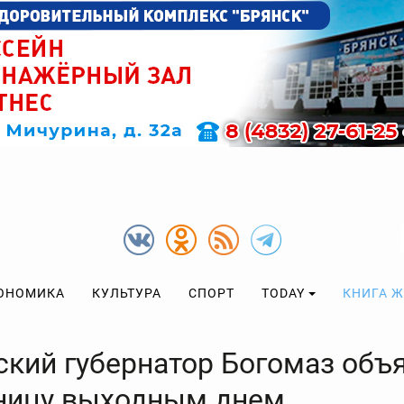
ОНОМИКА
КУЛЬТУРА
СПОРТ
TODAY
КНИГА 
ский губернатор Богомаз объ
ницу выходным днем