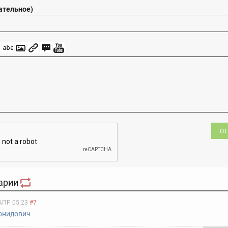
ательное)
ОТ
арии
АПР 05:23
#7
онидович