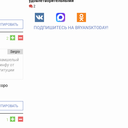
удовлетворительными
2
ИТИРОВАТЬ
ПОДПИШИТЕСЬ НА BRYANSKTODAY!
2
Sergio
т замшелый
 инфу от
ституции
коро
ИТИРОВАТЬ
1