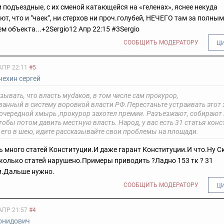
 подъездные, с их сменой катающейся на «геленах», яснее некуда
т, что и "чаек", ни стерхов ни проч.голубей, НЕЧЕГО там за полным
м объекта...
+2
Sergio
12 Апр 22:15 #3
Sergio
СООБЩИТЬ МОДЕРАТОРУ
Ц
АПР 22:11
#5
чехин сергей
зывать, что власть муdаков, в том числе сам прокурор,
ванный в систему воровкой власти РФ.Перестаньте устраивать это
е очередной хмырь ,прокурор захотел премии. Разъезжают, собирают
тобы потом давить местную власть. Народ, у вас есть 31 статья кон
 его в шею, идите рассказывайте свои проблемы на площади.
ть много статей Конституции.И даже гарант Конституции.И что.Ну С
колько статей нарушено.Примеры приводить ?Ладно 153 тк ? 31
и.Дальше нужно.
СООБЩИТЬ МОДЕРАТОРУ
Ц
АПР 21:57
#4
онидович