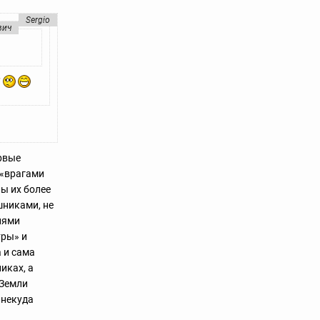
Sergio
вич
и
ервые
 «врагами
ны их более
шниками, не
иями
тры» и
 и сама
иках, а
 Земли
 некуда