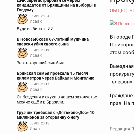
ЦИК зарегистрировал семерых
кандидатов от Брянщины на выборы в
Госдуму
ОБЩЕСТВ
05 АВГ 23:24
Исаак
Буде выбирать ИИ
В городе 
В Новозыбкове 67-летний мужчина
зверски убил своего сына
Шойсорон
05 АВГ 23:19
этом сооб
Исаак
Знать хороший сын был
Выездная 
Брянская семья проехала 15 тысяч
прокурату
километров через Байкал и Монголию
телефону:
05 АВГ 23:17
Исаак
Граждане 
От безделия и скуки в нашем захолустье
можно ещё и в Бразили...
прав. На 
Грузчик требовал с «Дятьково-Доз» 10
миллионов за оторванную ногу
05 АВГ 23:15
Иван
Редакция "