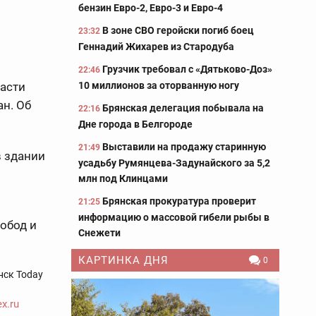
бензин Евро-2, Евро-3 и Евро-4
В зоне СВО геройски погиб боец
23:32
Геннадий Жихарев из Стародуба
Грузчик требовал с «Дятьково-Доз»
22:46
10 миллионов за оторванную ногу
ласти
н. Об
Брянская делегация побывала на
22:16
Дне города в Белгороде
Выставили на продажу старинную
21:49
в здании
усадьбу Румянцева-Задунайского за 5,2
млн под Клинцами
Брянская прокуратура проверит
21:25
информацию о массовой гибели рыбы в
обод и
Снежети
КАРТИНКА ДНЯ
0
нск Today
x.ru