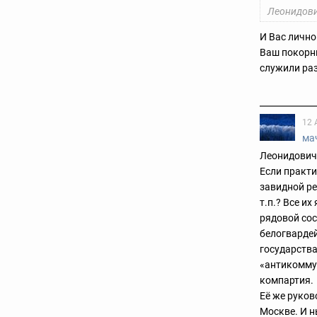
Леонидови
И Вас личн
Ваш покорны
служили раз
12 
ма
Леонидович
Если практи
завидной ре
т.п.? Все и
рядовой сос
белогварде
государства
«антикоммун
компартия.
Её же руков
Москве. И н