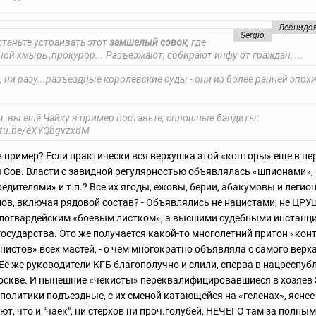
Леонидо
Sergio
станьте устраивать этот
замшелый совок
, где
ой хмырь ,прокурор... Разъезжают, собирают инфу от граждан, ...
, ни разу...разъездные королевские суды - они из более ранней эпох
ы, вы ещё Чайку в пример поставьте, сплошные бандиты:
outu.be/eXYQbgvzxdM
в пример? Если практически вся верхушка этой «конторы» еще в п
 Сов. Власти с завидной регулярностью объявлялась «шпионами»,
редителями» и т.п.? Все их ягоды, ежовы, берии, абакумовы и легио
ов, включая рядовой состав? - Объявлялись не нацистами, не ЦРУ
елогвардейским «боевым листком», а высшими судебными инстанц
государства. Это же получается какой-то многолетний притон «кон
истов» всех мастей, - о чем многократно объявляла с самого верха
Её же руководители КГБ благополучно и слили, сперва в нацреспубл
Москве. И нынешние «чекисты» переквалифицировавшиеся в хозяев
ополитики подъездные, с их сменой катающейся на «геленах», яснее
т, что и "чаек", ни стерхов ни проч.голубей, НЕЧЕГО там за полным