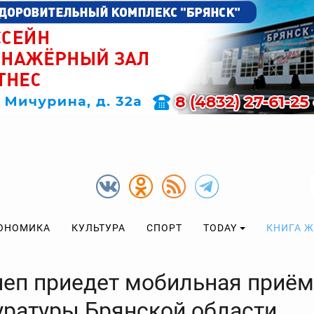
ОНОМИКА
КУЛЬТУРА
СПОРТ
TODAY
КНИГА 
чеп приедет мобильная приё
уратуры Брянской области