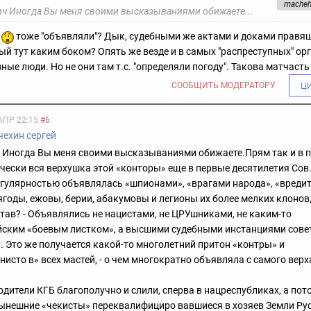
macheh
ч Иногда Вы меня своими высказываниями обижаете...
о
тоже "объявляли"? Дык, судебными же актами и доками правящ
й тут каким боком? Опять же везде и в самых "распреступных" ор
ные люди. Но не они там т.с. "определяли погоду". Такова матчасть
СООБЩИТЬ МОДЕРАТОРУ
Ц
АПР 22:15
#6
чехин сергей
 Иногда Вы меня своими высказываниями обижаете.Прям так и в 
чески вся верхушка этой «конторы» еще в первые десятилетия Сов.
гулярностью объявлялась «шпионами», «врагами народа», «вреди
х ягоды, ежовы, берии, абакумовы и легионы их более мелких клоно
тав? - Объявлялись не нацистами, не ЦРУшниками, не каким-то
йским «боевым листком», а высшими судебными инстанциями сове
. Это же получается какой-то многолетний притон «контры» и
исто в» всех мастей, - о чем многократно объявляла с самого верх
одители КГБ благополучно и слили, сперва в нацреспубликах, а пото
ынешние «чекисты» переквалифициро вавшиеся в хозяев Земли Рус