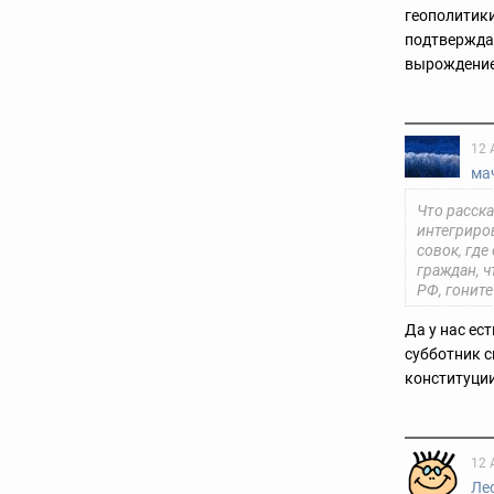
геополитики
подтверждаю
вырождение
12 
ма
Что расска
интегриро
совок, гд
граждан, ч
РФ, гоните
Да у нас ес
субботник с
конституци
12 
Ле