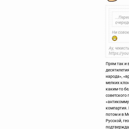
...Пере
очередн
Ни совок
Ау, чекист
https://y
Прям так и 
десятилетия
народа», «в
мелких клон
каким-то б
советского 
«антикоммун
компартия.
потом и в 
Русской, ге
подтверждаю