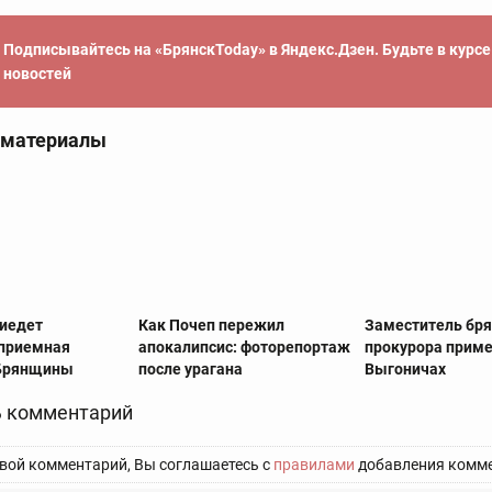
Подписывайтесь на «БрянскToday» в Яндекс.Дзен. Будьте в курс
новостей
 материалы
риедет
Как Почеп пережил
Заместитель бря
приемная
апокалипсис: фоторепортаж
прокурора приме
 Брянщины
после урагана
Выгоничах
 комментарий
вой комментарий, Вы соглашаетесь с
правилами
добавления комме