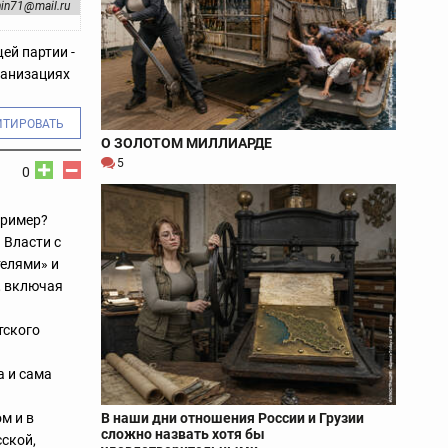
in71@mail.ru
ей партии -
ганизациях
ИТИРОВАТЬ
О ЗОЛОТОМ МИЛЛИАРДЕ
5
0
пример?
 Власти с
телями» и
в, включая
тского
а и сама
В наши дни отношения России и Грузии
м и в
сложно назвать хотя бы
ской,