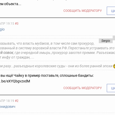
м объекта...
СООБЩИТЬ МОДЕРАТОРУ
Ц
АПР 19:15
#3
gio
Sergio
казывать, что власть муdаков, в том числе сам прокурор,
ованный в систему воровкой власти РФ.Перестаньте устраивать это
й совок
, где очередной хмырь ,прокурор захотел премии. Разъезжаю
 инфу от граждан, ...
ни разу...разъездные королевские суды - они из более ранней эпохи
, вы ещё Чайку в пример поставьте, сплошные бандиты:
tu.be/eXYQbgvzxdM
СООБЩИТЬ МОДЕРАТОРУ
Ц
АПР 18:19
#2
онидович