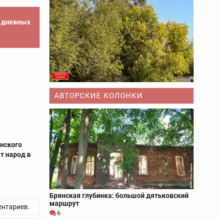
е дневных
АВТОРСКИЕ КОЛОНКИ
нского
т народ в
Брянская глубинка: большой дятьковский
маршрут
нтариев.
6