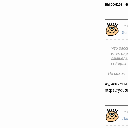
вырождение
12 
Ser
Что расс
интегрир
замшелы
собирают
Ни совок, 
Ау, чекисты
https://you
12 
Ле