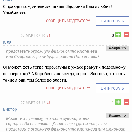
Саша
С праздником,милые женщины! Здоровья Вам и любви!
Улыбнитесь!
СООБЩИТЬ МОДЕРАТОРУ
ЦИТИРОВАТЬ
0
07 МАРТ 07:10
#4
Юля
Владимир
представьте огромную физиономию Кистенева
или Смирнова где-нибудь в районе Полтинника?
О! Может, хоть тогда перебегуны в ужасе рванут к подземному
пешпереходу?
А Коробко, как всегда, хорош! Здорово, что есть
такие люди, тем более во власти.
СООБЩИТЬ МОДЕРАТОРУ
ЦИТИРОВАТЬ
1
07 МАРТ 06:12
#3
Виктор
Владимир
Может и к лучшему, что наши руководители
города себя не вешают. Денин еще куда ни шло, а вы
представьте огромную физиономию Кистенева или Смирнова