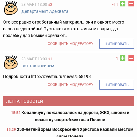
-11
28 МАРТ 13:08
#2
Департамент Адеквата
Это все равно отработанный материал...они и одного моего
слова не достойны! Пусть их там хоть живьем сварят, да
похлебку для бомжей сделают..
СООБЩИТЬ МОДЕРАТОРУ
ЦИТИРОВАТЬ
-1
28 МАРТ 13:03
#1
вот так и живем
Подробности http://izvestia.ru/news/568193
СООБЩИТЬ МОДЕРАТОРУ
ЦИТИРОВАТЬ
ЛЕНТА НОВОСТЕЙ
Ковальчуку пожаловались на дороги, ЖКХ, школы и
15:52
нехватку спортобъектов в Почепе
250-летний храм Воскресения Христова назвали местом
15:29
силы Почепа