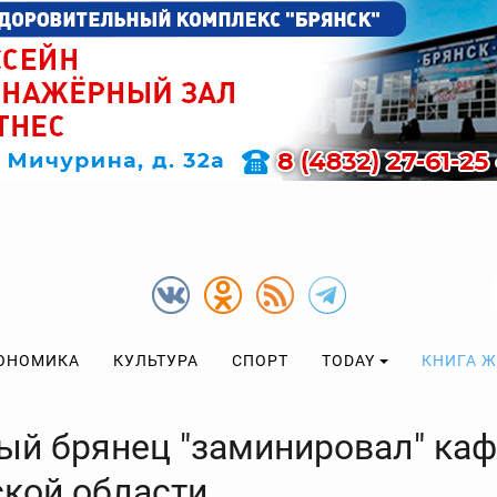
ОНОМИКА
КУЛЬТУРА
СПОРТ
TODAY
КНИГА 
ый брянец "заминировал" каф
ской области