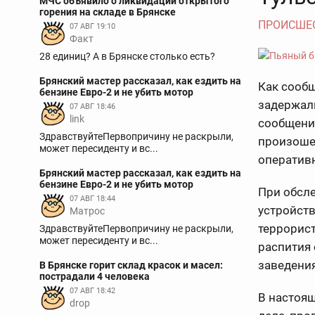
МЧС объявило о ликвидации открытого
горения на складе в Брянске
ПРОИСШЕ
07 АВГ 19:10
Факт
28 единиц? А в Брянске столько есть?
Брянский мастер рассказал, как ездить на
Как сооб
бензине Евро-2 и не убить мотор
задержали
07 АВГ 18:46
link
сообщени
ЗдравствуйтеПервопричину не раскрыли,
произоше
может пересиденту и вс...
оперативн
Брянский мастер рассказал, как ездить на
бензине Евро-2 и не убить мотор
При обсл
07 АВГ 18:44
устройст
Матрос
террорист
ЗдравствуйтеПервопричину не раскрыли,
может пересиденту и вс...
распития
заведения
В Брянске горит склад красок и масел:
пострадали 4 человека
07 АВГ 18:42
В настоящ
drop