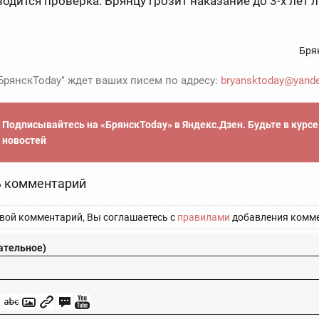
водится проверка. Брянцу грозит наказание до 3-х лет
Бря
БрянскToday" ждет ваших писем по адресу:
bryansktoday@yande
Подписывайтесь на «БрянскToday» в Яндекс.Дзен. Будьте в курс
новостей
 комментарий
вой комментарий, Вы соглашаетесь с
правилами
добавления комме
ательное)