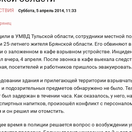
СТВИЯ
Суббота, 5 апрель 2014, 11:33
щили в УМВД Тульской области, сотрудники местной п
 25-летнего жителя Брянской области. Его обвиняют 
и о заложенном в кафе взрывном устройстве. Инциде
л вчера,
4 апреля. После звонка в кафе выехала следс
ая, посетителей и работников пришлось эвакуировать
едовании здания и прилегающей территории взрывчат
в и подозрительных предметов обнаружено не было. Т
 был задержан в течении часа.
Как оказалось, у него, н
 спиртных напитков, произошёл конфликт с персонало
 и он решил им отомстить.
ее время в полиции решается вопрос о возбуждении 