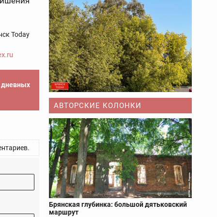
 лишения
нск Today
x.ru
е дневных
АВТОРСКИЕ КОЛОНКИ
нтариев.
Брянская глубинка: большой дятьковский
маршрут