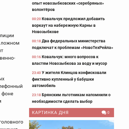
опыт новозыбковских «серебряных»
волонтёров
Ковальчук предложил добавить
00:20
воркаут на набережную Карны в
Новозыбкове
олиции
Два федеральных министерства
00:18
в ложном
подключат к проблемам «НовоТехРейла»
нт
Ковальчук: много вопросов к
00:16
твенно-
властям Новозыбкова за воду и мусор
.
У жителя Клинцов конфисковали
23:40
ых
фиктивно купленный у бабушки
автомобиль
елефонный
а фоне
Брянским льготникам напомнили о
23:18
м
необходимости сделать выбор
КАРТИНКА ДНЯ
0
уголовного