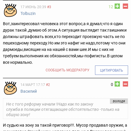
12
17 ИЮНЬ 20:39
#3
Tolbuzin
Вот,заинтересовал человека этот вопрос,а я думал,что я один
дурак такой ,думаю об этом.А ситуация выглядит так:гаишники
должны штрафовать всех,кто переходит проезжую часть не по
пешеходному переходу.Но им это нафиг не надо,потому что они
дармоеды,висящие на на нашей с вами шее.И мы с них не
требуем выполнения их обязанностей,мы-пофигисты.В целом
все нормально.
СООБЩИТЬ МОДЕРАТОРУ
ЦИТИРОВАТЬ
0
14 МАРТ 17:17
#2
Василий
володя
Не с того реформу начали !Надо как по закону
служба в полиции отягащающее обстоятельство -только на
обшую зону!
И судью на зону за такой приговор!!!. Мусор продавал оружие, а