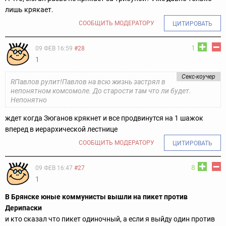
лишь крякает.
СООБЩИТЬ МОДЕРАТОРУ
ЦИТИРОВАТЬ
1
09 ФЕВ 16:59
#28
1
Секс-коучер
RПавлов рулит!Павлов на всю жизнь застрял в
непонятном комсомоле. До старости там что ли будет.
Непонятно
ждет когда Зюганов крякнет и все продвинутся на 1 шажок
вперед в иерархической лестнице
СООБЩИТЬ МОДЕРАТОРУ
ЦИТИРОВАТЬ
8
09 ФЕВ 16:47
#27
1
В Брянске юные коммунисты вышли на пикет против
Дерипаски
и кто сказал что пикет одиночный, а если я выйду один против