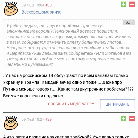
1
09 ФЕВ 19:04
#30
Всехорошомаркиза
ЮГ
У ребят, видать, нет других проблем. Причем тут
алюминиевые короли? Пенсионный возраст повысили,
зарплаты не успевают за ценами, коммунальные увеличились
в разы, собираются отменить оплату больничных листов...
Наверное, это терунда по сравнению с конфликтом Зюганова
и Дерипаски? Как дальше жить собираетесь? Или Зюганов вам
уже приготовил хлебное место, потому и морозите сопли с
нелепыми бумажками?
. У нас на российском ТВ обсуждают по всем каналам только
Украину и Трампа. Каждый вечер одно и тоже.... Даже про
Путина меньше говорят.....Какие там внутренние проблемы????
Все уже дорешено и поделено....
СООБЩИТЬ МОДЕРАТОРУ
ЦИТИРОВАТЬ
1
09 ФЕВ 18:27
#29
А что, зюган разве не крякает за трибуной? Уже давно только