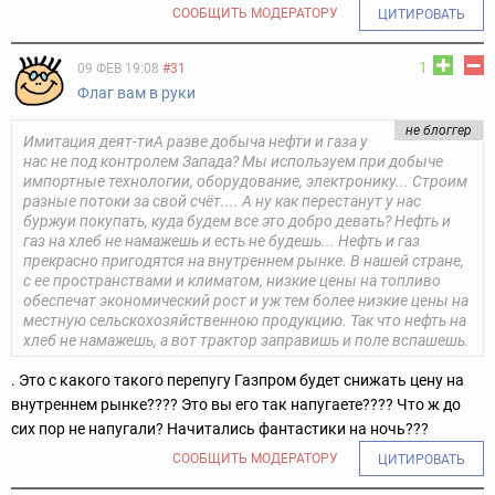
СООБЩИТЬ МОДЕРАТОРУ
ЦИТИРОВАТЬ
1
09 ФЕВ 19:08
#31
Флаг вам в руки
не блоггер
Имитация деят-тиА разве добыча нефти и газа у
нас не под контролем Запада? Мы используем при добыче
импортные технологии, оборудование, электронику... Строим
разные потоки за свой счёт.... А ну как перестанут у нас
буржуи покупать, куда будем все это добро девать? Нефть и
газ на хлеб не намажешь и есть не будешь... Нефть и газ
прекрасно пригодятся на внутреннем рынке. В нашей стране,
с ее пространствами и климатом, низкие цены на топливо
обеспечат экономический рост и уж тем более низкие цены на
местную сельскохозяйственною продукцию. Так что нефть на
хлеб не намажешь, а вот трактор заправишь и поле вспашешь.
. Это с какого такого перепугу Газпром будет снижать цену на
внутреннем рынке???? Это вы его так напугаете???? Что ж до
сих пор не напугали? Начитались фантастики на ночь???
СООБЩИТЬ МОДЕРАТОРУ
ЦИТИРОВАТЬ