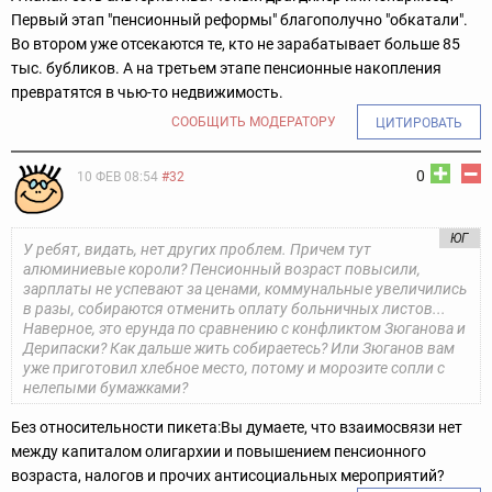
Первый этап "пенсионный реформы" благополучно "обкатали".
Во втором уже отсекаются те, кто не зарабатывает больше 85
тыс. бубликов. А на третьем этапе пенсионные накопления
превратятся в чью-то недвижимость.
СООБЩИТЬ МОДЕРАТОРУ
ЦИТИРОВАТЬ
0
10 ФЕВ 08:54
#32
ЮГ
У ребят, видать, нет других проблем. Причем тут
алюминиевые короли? Пенсионный возраст повысили,
зарплаты не успевают за ценами, коммунальные увеличились
в разы, собираются отменить оплату больничных листов...
Наверное, это ерунда по сравнению с конфликтом Зюганова и
Дерипаски? Как дальше жить собираетесь? Или Зюганов вам
уже приготовил хлебное место, потому и морозите сопли с
нелепыми бумажками?
Без относительности пикета:
Вы думаете, что взаимосвязи нет
между капиталом олигархии и повышением пенсионного
возраста, налогов и прочих антисоциальных мероприятий?