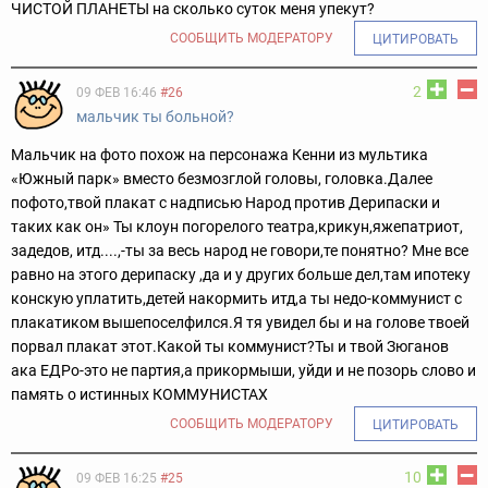
ЧИСТОЙ ПЛАНЕТЫ на сколько суток меня упекут?
СООБЩИТЬ МОДЕРАТОРУ
ЦИТИРОВАТЬ
2
09 ФЕВ 16:46
#26
мальчик ты больной?
Мальчик на фото похож на персонажа Кенни из мультика
«Южный парк» вместо безмозглой головы, головка.Далее
пофото,твой плакат с надписью Народ против Дерипаски и
таких как он» Ты клоун погорелого театра,крикун,яжепатриот,
задедов, итд....,-ты за весь народ не говори,те понятно? Мне все
равно на этого дерипаску ,да и у других больше дел,там ипотеку
конскую уплатить,детей накормить итд,а ты недо-коммунист с
плакатиком вышепоселфился.Я тя увидел бы и на голове твоей
порвал плакат этот.Какой ты коммунист?Ты и твой Зюганов
ака ЕДРо-это не партия,а прикормыши, уйди и не позорь слово и
память о истинных КОММУНИСТАХ
СООБЩИТЬ МОДЕРАТОРУ
ЦИТИРОВАТЬ
10
09 ФЕВ 16:25
#25