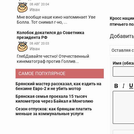
08 АВГ 20:04
Иван
Мне вообще наше кино напоминает Уве
Кросс наци
Болла. Тот снимал г-но, ...
птичьего п
Колобок докатился до Советника
Добавить
президента РФ
08 АВГ 20:03
Иван
Оставляя с
ГлебДавайте честно! Отечественный
кинематограф против Голлив...
Имя (обяз
САМОЕ ПОПУЛЯРНОЕ
Брянский мастер рассказал, как ездить на
бензине Евро-2 и не убить мотор
Брянская семья проехала 15 тысяч
километров через Байкал и Монголию
Сезон отпусков: как брянцам платить
меньше за коммунальные услуги