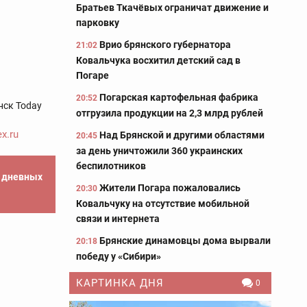
Братьев Ткачёвых ограничат движение и
парковку
Врио брянского губернатора
21:02
Ковальчука восхитил детский сад в
Погаре
Погарская картофельная фабрика
20:52
нск Today
отгрузила продукции на 2,3 млрд рублей
x.ru
Над Брянской и другими областями
20:45
за день уничтожили 360 украинских
беспилотников
е дневных
Жители Погара пожаловались
20:30
Ковальчуку на отсутствие мобильной
связи и интернета
Брянские динамовцы дома вырвали
20:18
победу у «Сибири»
КАРТИНКА ДНЯ
0