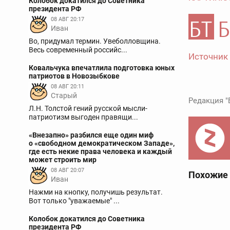
Колобок докатился до Советника
президента РФ
08 АВГ 20:17
Иван
Во, придумал термин. Увеболловщина.
Весь современный российс...
Источник
Ковальчука впечатлила подготовка юных
патриотов в Новозыбкове
08 АВГ 20:11
Старый
Редакция "
Л.Н. Толстой гений русской мысли-
патриотизм выгоден правящи...
«Внезапно» разбился еще один миф
о «свободном демократическом Западе»,
где есть некие права человека и каждый
может строить мир
08 АВГ 20:07
Похожие
Иван
Нажми на кнопку, получишь результат.
Вот только "уважаемые" ...
Колобок докатился до Советника
президента РФ