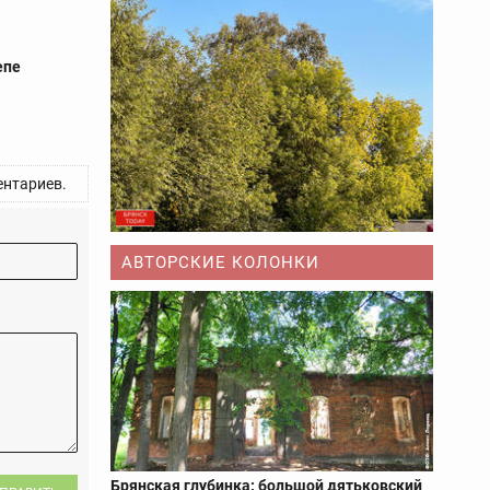
епе
нтариев.
АВТОРСКИЕ КОЛОНКИ
Брянская глубинка: большой дятьковский