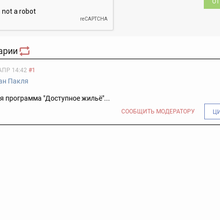
ОТ
арии
АПР 14:42
#1
ан Пакля
 программа "Доступное жильё"...
СООБЩИТЬ МОДЕРАТОРУ
Ц