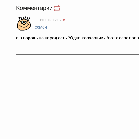
Комментарии
11 ИЮЛЬ 17:02
#1
семен
а в порошино народ есть ?Одни колхозники !вот с селе прив