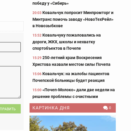
победу у «Сибирь»
Ковальчук попросит Минпромторг и
20:03
Минтранс помочь заводу «НовоТехРейл»
в Новозыбкове
Ковальчуку пожаловались на
15:52
дороги, ЖКХ, школы и нехватку
спортобъектов в Почепе
250-летний храм Воскресения
15:29
Христова назвали местом силы Почепа
Ковальчук: на жалобы пациентов
15:06
Почепской больницы будет реакция
«Почеп-Молоко» дали две недели на
15:00
решение проблемы с очистными
КАРТИНКА ДНЯ
0
ПРАВИТЬ