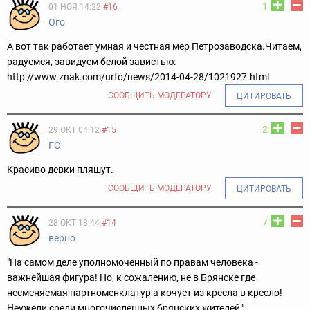
1
01 НОЯ 14:22
#16
Ого
А вот так работает умная и честная мер Петрозаводска.Читаем,
радуемся, завидуем белой завистью:
http://www.znak.com/urfo/news/2014-04-28/1021927.html
СООБЩИТЬ МОДЕРАТОРУ
ЦИТИРОВАТЬ
2
29 ОКТ 04:12
#15
ГС
Красиво девки пляшут.
СООБЩИТЬ МОДЕРАТОРУ
ЦИТИРОВАТЬ
7
28 ОКТ 18:44
#14
верно
"На самом деле уполномоченный по правам человека -
важнейшая фигура! Но, к сожалению, не в Брянске где
несменяемая партноменклатур а кочует из кресла в кресло!
Неужели среди многочисленных брянских жителей,"