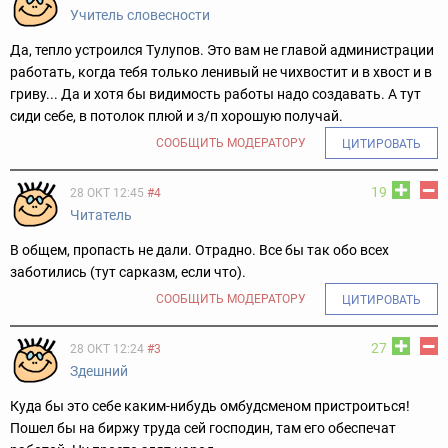
Учитель словесности
Да, тепло устроился Тулупов. Это вам не главой администрации
работать, когда тебя только ленивый не чихвостит и в хвост и в
гриву... Да и хотя бы видимость работы надо создавать. А тут
сиди себе, в потолок плюй и з/п хорошую получай.
СООБЩИТЬ МОДЕРАТОРУ
ЦИТИРОВАТЬ
19
28 ОКТ 12:45
#4
Читатель
В общем, пропасть не дали. Отрадно. Все бы так обо всех
заботились (тут сарказм, если что).
СООБЩИТЬ МОДЕРАТОРУ
ЦИТИРОВАТЬ
27
28 ОКТ 12:24
#3
Здешний
Куда бы это себе каким-нибудь омбудсменом пристроиться!
Пошел бы на биржу труда сей господин, там его обеспечат