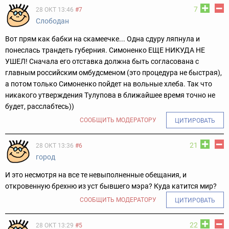
7
28 ОКТ 13:46
#7
Слободан
Вот прям как бабки на скамеечке... Одна сдуру ляпнула и
понеслась трандеть губерния. Симоненко ЕЩЕ НИКУДА НЕ
УШЕЛ! Сначала его отставка должна быть согласована с
главным российским омбудсменом (это процедура не быстрая),
а потом только Симоненко пойдет на вольные хлеба. Так что
никакого утверждения Тулупова в ближайшее время точно не
будет, расслабтесь))
СООБЩИТЬ МОДЕРАТОРУ
ЦИТИРОВАТЬ
21
28 ОКТ 13:36
#6
город
И это несмотря на все те невыполненные обещания, и
откровенную брехню из уст бывшего мэра? Куда катится мир?
СООБЩИТЬ МОДЕРАТОРУ
ЦИТИРОВАТЬ
22
28 ОКТ 13:29
#5