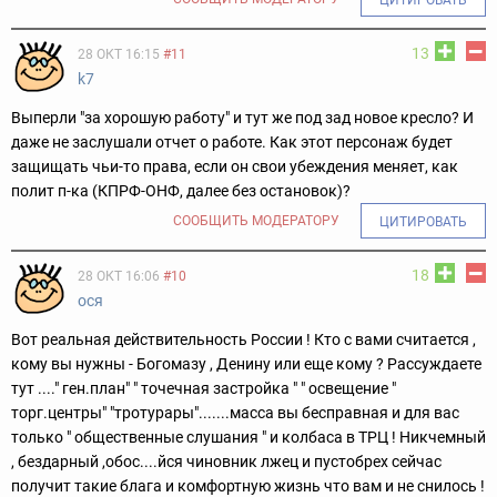
13
28 ОКТ 16:15
#11
k7
Выперли "за хорошую работу" и тут же под зад новое кресло? И
даже не заслушали отчет о работе. Как этот персонаж будет
защищать чьи-то права, если он свои убеждения меняет, как
полит п-ка (КПРФ-ОНФ, далее без остановок)?
СООБЩИТЬ МОДЕРАТОРУ
ЦИТИРОВАТЬ
18
28 ОКТ 16:06
#10
ося
Вот реальная действительность России ! Кто с вами считается ,
кому вы нужны - Богомазу , Денину или еще кому ? Рассуждаете
тут ...." ген.план" " точечная застройка " " освещение "
торг.центры" "тротурары".......масса вы бесправная и для вас
только " общественные слушания " и колбаса в ТРЦ ! Никчемный
, бездарный ,обос....йся чиновник лжец и пустобрех сейчас
получит такие блага и комфортную жизнь что вам и не снилось !