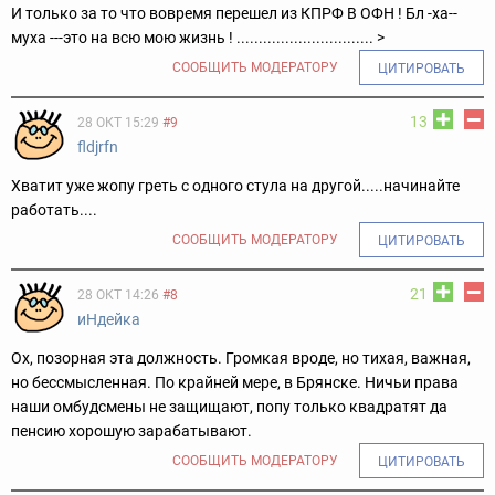
И только за то что вовремя перешел из КПРФ В ОФН ! Бл -ха--
муха ---это на всю мою жизнь ! ............................... >
СООБЩИТЬ МОДЕРАТОРУ
ЦИТИРОВАТЬ
13
28 ОКТ 15:29
#9
fldjrfn
Хватит уже жопу греть с одного стула на другой.....начинайте
работать....
СООБЩИТЬ МОДЕРАТОРУ
ЦИТИРОВАТЬ
21
28 ОКТ 14:26
#8
иНдейка
Ох, позорная эта должность. Громкая вроде, но тихая, важная,
но бессмысленная. По крайней мере, в Брянске. Ничьи права
наши омбудсмены не защищают, попу только квадратят да
пенсию хорошую зарабатывают.
СООБЩИТЬ МОДЕРАТОРУ
ЦИТИРОВАТЬ